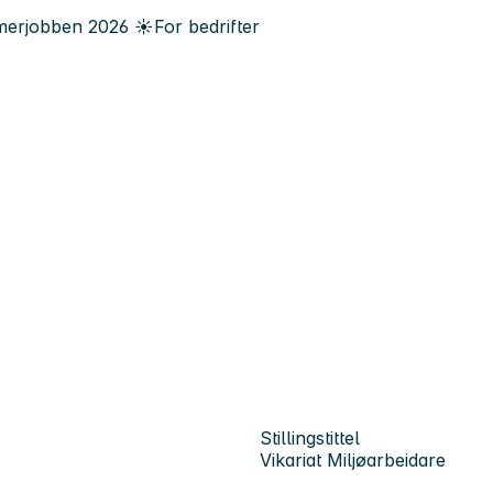
erjobben
2026
☀️
For bedrifter
Stillingstittel
Vikariat Miljøarbeidare