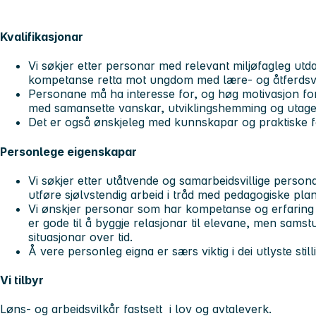
Kvalifikasjonar
Vi søkjer etter personar med relevant miljøfagleg ut
kompetanse retta mot ungdom med lære- og åtferdsv
Personane må ha interesse for, og høg motivasjon for
med samansette vanskar, utviklingshemming og utage
Det er også ønskjeleg med kunnskapar og praktiske f
Personlege eigenskapar
Vi søkjer etter utåtvende og samarbeidsvillige person
utføre sjølvstendig arbeid i tråd med pedagogiske plan
Vi ønskjer personar som har kompetanse og erfarin
er gode til å byggje relasjonar til elevane, men sams
situasjonar over tid.
Å vere personleg eigna er særs viktig i dei utlyste stil
Vi tilbyr
Løns- og arbeidsvilkår fastsett i lov og avtaleverk.