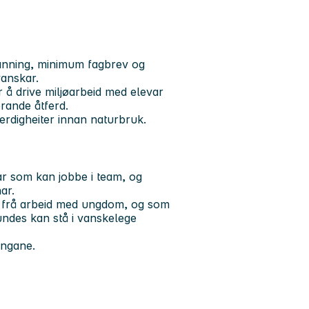
danning, minimum fagbrev og
anskar.
 å drive miljøarbeid med elevar
rande åtferd.
erdigheiter innan naturbruk.
ar som kan jobbe i team, og
ar.
g frå arbeid med ungdom, og som
tundes kan stå i vanskelege
lingane.