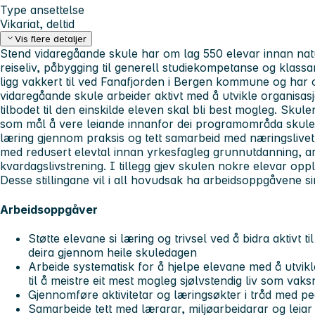
Type ansettelse
Vikariat, deltid
Vis flere detaljer
Stend vidaregåande skule har om lag 550 elevar innan natur
reiseliv, påbygging til generell studiekompetanse og klass
ligg vakkert til ved Fanafjorden i Bergen kommune og har o
vidaregåande skule arbeider aktivt med å utvikle organisasjo
tilbodet til den einskilde eleven skal bli best mogleg. Skul
som mål å vere leiande innanfor dei programområda skulen
læring gjennom praksis og tett samarbeid med næringslivet.
med redusert elevtal innan yrkesfagleg grunnutdanning, a
kvardagslivstrening. I tillegg gjev skulen nokre elevar oppl
Desse stillingane vil i all hovudsak ha arbeidsoppgåvene sine
Arbeidsoppgåver
Støtte elevane si læring og trivsel ved å bidra aktivt ti
deira gjennom heile skuledagen
Arbeide systematisk for å hjelpe elevane med å utvikle
til å meistre eit mest mogleg sjølvstendig liv som vaks
Gjennomføre aktivitetar og læringsøkter i tråd med p
Samarbeide tett med lærarar, miljøarbeidarar og leia