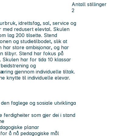
Antall stillinger
2
bruk, idrettsfag, sal, service og
ar med redusert elevtal. Skulen
m lag 200 tilsette. Stend
nen og studietilbodet, slik at
en har store ambisjonar, og har
 tilbyr. Stend har fokus på
 Skulen har for tida 10 klassar
rbeidstrening og
æring gjennom individuelle tiltak.
 knytte til individuelle elevar.
l den faglege og sosiale utviklinga
 ferdigheiter som gjer dei i stand
ne
edagogiske planar
r for å nå pedagogiske mål