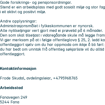
Gode forsikrings- og pensjonsordningar.
Stend er ein arbeidsplass med godt sosialt miljø og stor fag
i eit aktivt og positivt miljø.
Andre opplysningar:
Administrasjonsmålet i fylkeskommunen er nynorsk.
Alle nytilsetjingar vert gjort med ei prøvetid på 6 månader.
Den som skal tilsetjast i vidaregåande skule må leggje fram p
Vi gjer merksam på at i følgje offentleglova § 25, 2. ledd 
offentleggjort sjølv om du har oppmoda om ikkje å bli ført 
du har bedt om unntak frå offentleg søkjarliste vil du alltid 
offentleggjort.
Kontaktinformasjon
Frode Skudal, avdelingsleiar, +4795968765
Arbeidsstad
Fanavegen 249
5244 Fana