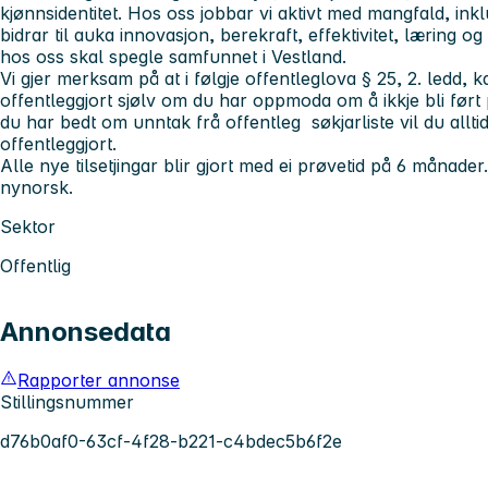
kjønnsidentitet. Hos oss jobbar vi aktivt med mangfald, inkl
bidrar til auka innovasjon, berekraft, effektivitet, læring og 
hos oss skal spegle samfunnet i Vestland.
Vi gjer merksam på at i følgje offentleglova § 25, 2. ledd,
offentleggjort sjølv om du har oppmoda om å ikkje bli ført 
du har bedt om unntak frå offentleg søkjarliste vil du alltid 
offentleggjort.
Alle nye tilsetjingar blir gjort med ei prøvetid på 6 månade
nynorsk.
Sektor
Offentlig
Annonsedata
Rapporter annonse
Stillingsnummer
d76b0af0-63cf-4f28-b221-c4bdec5b6f2e