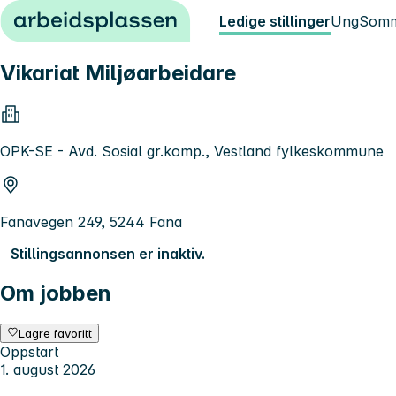
Hopp til innhold
Ledige stillinger
Ung
Somm
Vikariat Miljøarbeidare
OPK-SE - Avd. Sosial gr.komp., Vestland fylkeskommune
Fanavegen 249, 5244 Fana
Stillingsannonsen er inaktiv.
Om jobben
Lagre favoritt
Oppstart
1. august 2026