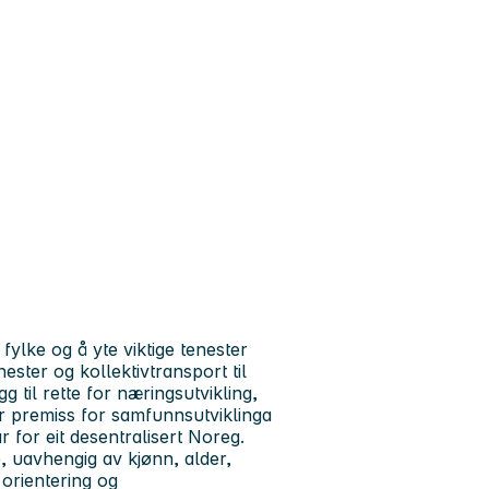
ylke og å yte viktige tenester
ster og kollektivtransport til
 til rette for næringsutvikling,
 er premiss for samfunnsutviklinga
 for eit desentralisert Noreg.
e, uavhengig av kjønn, alder,
 orientering og