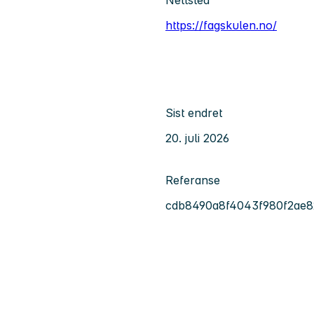
https://fagskulen.no/
Sist endret
20. juli 2026
Referanse
cdb8490a8f4043f980f2ae8