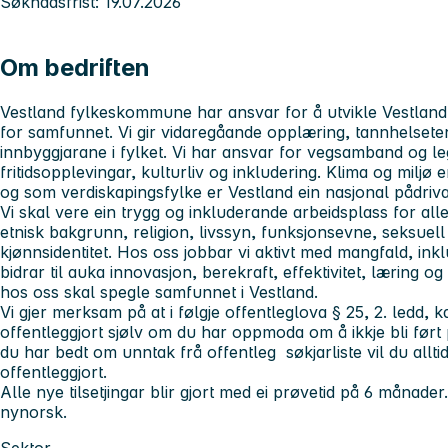
Søknadsfrist: 19.07.2026
Om bedriften
Vestland fylkeskommune har ansvar for å utvikle Vestland f
for samfunnet. Vi gir vidaregåande opplæring, tannhelsetene
innbyggjarane i fylket. Vi har ansvar for vegsamband og legg
fritidsopplevingar, kulturliv og inkludering. Klima og miljø
og som verdiskapingsfylke er Vestland ein nasjonal pådrivar
Vi skal vere ein trygg og inkluderande arbeidsplass for all
etnisk bakgrunn, religion, livssyn, funksjonsevne, seksuell
kjønnsidentitet. Hos oss jobbar vi aktivt med mangfald, inkl
bidrar til auka innovasjon, berekraft, effektivitet, læring og 
hos oss skal spegle samfunnet i Vestland.
Vi gjer merksam på at i følgje offentleglova § 25, 2. ledd,
offentleggjort sjølv om du har oppmoda om å ikkje bli ført 
du har bedt om unntak frå offentleg søkjarliste vil du alltid 
offentleggjort.
Alle nye tilsetjingar blir gjort med ei prøvetid på 6 månade
nynorsk.
Sektor