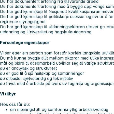
Du har dokumentert erfaring frå tilsvarande arbeid
Du har dokumentert erfaring med å byggje opp varige sam
Du har god kjennskap til Nasjonalt kvalifikasjonsrammeverk
Du har god kjennskap til politiske prosessar og evnar å f
regionale styringssignal
Du har god kjennskap til utdanningsektoren utover grunn
utdanning og Universitet og høgskuleutdanning
Personlege eigenskapar
Vi ser etter ein person som forstår korleis langsiktig utvikli
Du må kunne byggje tillit mellom aktørar med ulike interes
mål og bidra til at samarbeid utviklar seg til varige struktu
du er analytisk og strukturert
du er god til å sjå heilskap og samanhengar
du arbeider sjølvstendig og tek initiativ
du trivst med å arbeide på tvers av fagmiljø og organisasjo
Vi tilbyr
Hos oss får du:
ein meiningsfull og samfunnsnyttig arbeidskvardag