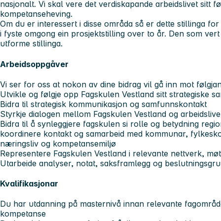
nasjonalt. Vi skal vere det verdiskapande arbeidslivet sitt fø
kompetanseheving.
Om du er interessert i disse områda så er dette stillinga for
i fyste omgong ein prosjektstilling over to år. Den som vert t
utforme stillinga.
Arbeidsoppgåver
Vi ser for oss at nokon av dine bidrag vil gå inn mot følgja
Utvikle og følgje opp Fagskulen Vestland sitt strategiske 
Bidra til strategisk kommunikasjon og samfunnskontakt
Styrkje dialogen mellom Fagskulen Vestland og arbeidslive
Bidra til å synleggjere fagskulen si rolle og betydning regi
koordinere kontakt og samarbeid med kommunar, fylkesko
næringsliv og kompetansemiljø
Representere Fagskulen Vestland i relevante nettverk, mø
Utarbeide analyser, notat, saksframlegg og beslutningsgrun
Kvalifikasjonar
Du har utdanning på masternivå innan relevante fagområd
kompetanse