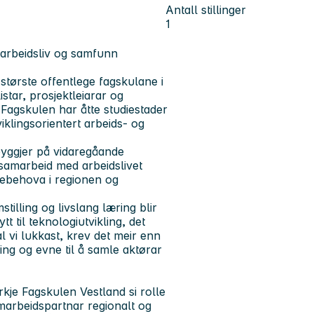
Antall stillinger
1
 arbeidsliv og samfunn
største offentlege fagskulane i
tar, prosjektleiarar og
Fagskulen har åtte studiestader
viklingsorientert arbeids- og
yggjer på vidaregåande
samarbeid med arbeidslivet
sebehova i regionen og
tilling og livslang læring blir
t til teknologiutvikling, det
l vi lukkast, krev det meir enn
ning og evne til å samle aktørar
yrkje Fagskulen Vestland si rolle
marbeidspartnar regionalt og