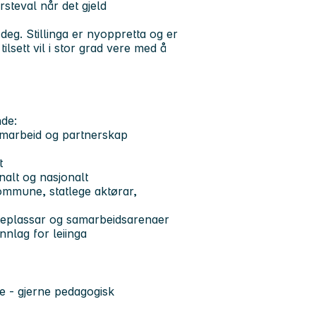
rsteval når det gjeld
 deg. Stillinga er nyoppretta og er
ilsett vil i stor grad vere med å
nde:
samarbeid og partnerskap
t
onalt og nasjonalt
mmune, statlege aktørar,
teplassar og samarbeidsarenaer
nlag for leiinga
e - gjerne pedagogisk