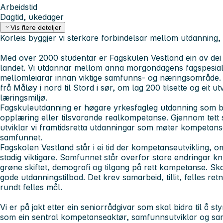
Arbeidstid
Dagtid, ukedager
Vis flere detaljer
Korleis byggjer vi sterkare forbindelsar mellom utdanning,
Med over 2000 studentar er Fagskulen Vestland ein av dei 
landet. Vi utdannar mellom anna morgondagens fagspesialis
mellomleiarar innan viktige samfunns- og næringsområde. 
frå Måløy i nord til Stord i sør, om lag 200 tilsette og eit ut
læringsmiljø.
Fagskuleutdanning er høgare yrkesfagleg utdanning som b
opplæring eller tilsvarande realkompetanse. Gjennom tett 
utviklar vi framtidsretta utdanningar som møter kompetan
samfunnet.
Fagskolen Vestland står i ei tid der kompetanseutvikling, oms
stadig viktigare. Samfunnet står overfor store endringar knyt
grøne skiftet, demografi og tilgang på rett kompetanse. Ska
gode utdanningstilbod. Det krev samarbeid, tillit, felles ret
rundt felles mål.
Vi er på jakt etter ein seniorrådgivar som skal bidra til å st
som ein sentral kompetanseaktør, samfunnsutviklar og sa