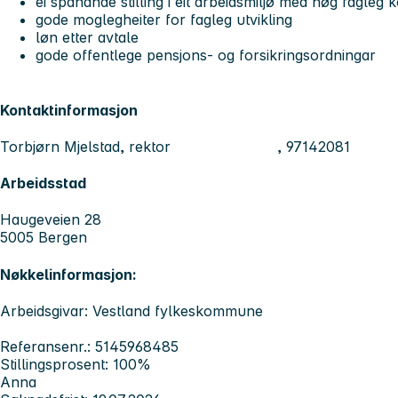
ei spanande stilling i eit arbeidsmiljø med høg fagleg
gode moglegheiter for fagleg utvikling
løn etter avtale
gode offentlege pensjons- og forsikringsordningar
Kontaktinformasjon
Torbjørn Mjelstad, rektor , 97142081
Arbeidsstad
Haugeveien 28
5005 Bergen
Nøkkelinformasjon:
Arbeidsgivar: Vestland fylkeskommune
Referansenr.: 5145968485
Stillingsprosent: 100%
Anna