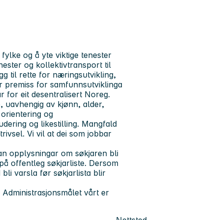
ylke og å yte viktige tenester
ster og kollektivtransport til
 til rette for næringsutvikling,
 er premiss for samfunnsutviklinga
 for eit desentralisert Noreg.
e, uavhengig av kjønn, alder,
 orientering og
udering og likestilling. Mangfald
trivsel. Vi vil at dei som jobbar
 kan opplysningar om søkjaren bli
på offentleg søkjarliste. Dersom
bli varsla før søkjarlista blir
r. Administrasjonsmålet vårt er
Nettsted