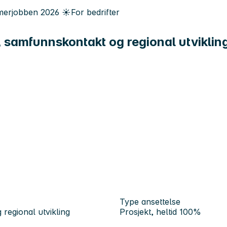
erjobben
2026
☀️
For bedrifter
 samfunnskontakt og regional utvikling-
Type ansettelse
regional utvikling
Prosjekt, heltid 100%