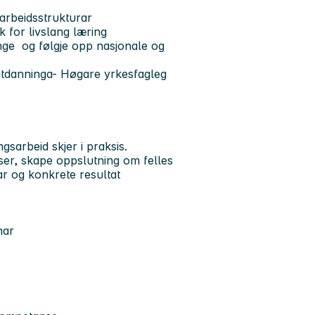
arbeidsstrukturar
 for livslang læring
ange og følgje opp nasjonale og
utdanninga- Høgare yrkesfagleg
ngsarbeid skjer i praksis.
ser, skape oppslutning om felles
rar og konkrete resultat
nar