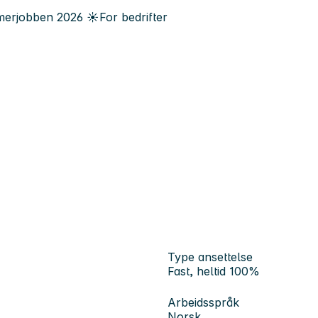
erjobben
2026
☀️
For bedrifter
Type ansettelse
Fast, heltid 100%
Arbeidsspråk
Norsk