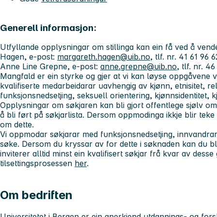
Generell informasjon:
Utfyllande opplysningar om stillinga kan ein få ved å vend
Hagen, e-post:
margareth.hagen@uib.no
, tlf. nr. 41 61 9
Anne Line Grepne, e-post:
anne.grepne@uib.no
, tlf. nr. 4
Mangfald er ein styrke og gjer at vi kan løyse oppgåvene v
kvalifiserte medarbeidarar uavhengig av kjønn, etnisitet, rel
funksjonsnedsetjing, seksuell orientering, kjønnsidentitet, 
Opplysningar om søkjaren kan bli gjort offentlege sjølv 
å bli ført på søkjarlista. Dersom oppmodinga ikkje blir teke t
om dette.
Vi oppmodar søkjarar med funksjonsnedsetjing, innvandrarb
søke. Dersom du kryssar av for dette i søknaden kan du bli
inviterer alltid minst ein kvalifisert søkjar frå kvar av des
tilsettingsprosessen
her
.
Om bedriften
Universitetet i Bergen er ein anerkjend utdannings- og forski