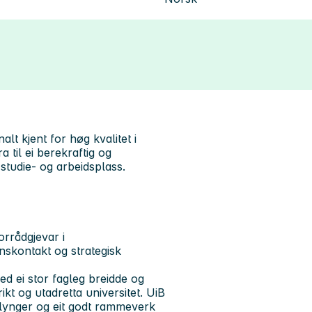
lt kjent for høg kvalitet i
 til ei berekraftig og
 studie- og arbeidsplass.
iorrådgjevar i
skontakt og strategisk
med ei stor fagleg breidde og
rikt og utadretta universitet. UiB
lynger og eit godt rammeverk