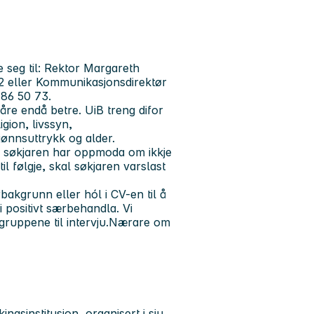
e seg til: Rektor Margareth
6 62 eller Kommunikasjonsdirektør
6 86 50 73.
åre endå betre. UiB treng difor
igion, livssyn,
kjønnsuttrykk og alder.
om søkjaren har oppmoda om ikkje
il følgje, skal søkjaren varslast
akgrunn eller hól i CV-en til å
 positivt særbehandla. Vi
se gruppene til intervju.Nærare om
ngsinstitusjon, organisert i sju