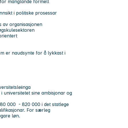
 for manglande formell
nnsikt i politiske prosessar
rs av organisasjonen
 høgskulesektoren
orientert
om er naudsynte for å lykkast i
ersitetsleiinga
 i universitetet sine ambisjonar og
780 000 - 820 000 i det statlege
lifikasjonar. For særleg
øgare løn.