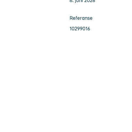
8. juni 2026
Referanse
10299016