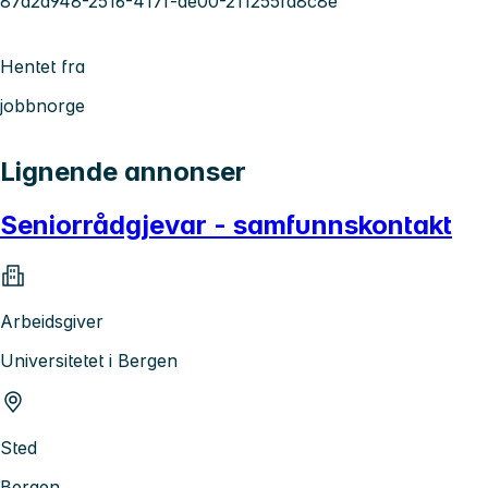
87d2a948-2516-417f-ae00-211255fa8c8e
Hentet fra
jobbnorge
Lignende annonser
Seniorrådgjevar - samfunnskontakt
Arbeidsgiver
Universitetet i Bergen
Sted
Bergen