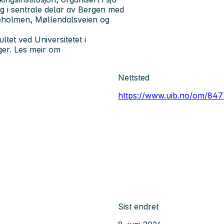
gg i sentrale delar av Bergen med
eholmen, Møllendalsveien og
ltet ved Universitetet i
ger. Les meir om
Nettsted
https://www.uib.no/om/84775
Sist endret