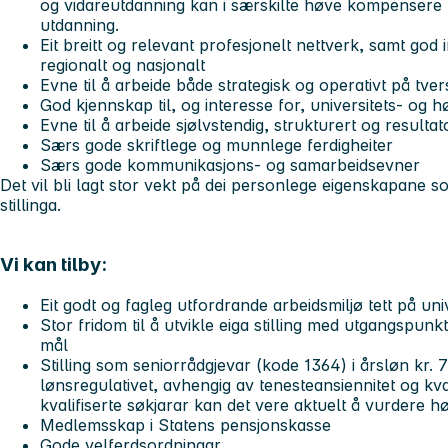
og vidareutdanning kan i særskilte høve kompensere
utdanning.
Eit breitt og relevant profesjonelt nettverk, samt god i
regionalt og nasjonalt
Evne til å arbeide både strategisk og operativt på tve
God kjennskap til, og interesse for, universitets- og
Evne til å arbeide sjølvstendig, strukturert og resultat
Særs gode skriftlege og munnlege ferdigheiter
Særs gode kommunikasjons- og samarbeidsevner
Det vil bli lagt stor vekt på dei personlege eigenskapane s
stillinga.
Vi kan tilby:
Eit godt og fagleg utfordrande arbeidsmiljø tett på univ
Stor fridom til å utvikle eiga stilling med utgangspunkt
mål
Stilling som seniorrådgjevar (kode 1364) i årsløn kr. 
lønsregulativet, avhengig av tenesteansiennitet og kva
kvalifiserte søkjarar kan det vere aktuelt å vurdere h
Medlemsskap i Statens pensjonskasse
Gode
velferdsordningar