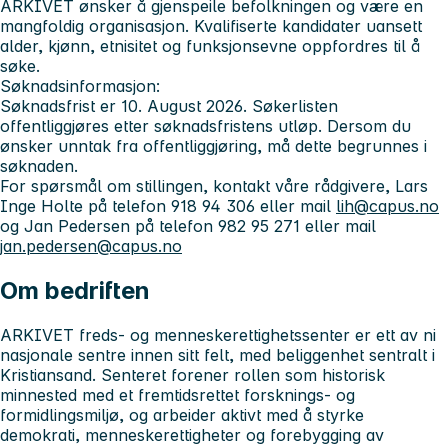
ARKIVET ønsker å gjenspeile befolkningen og være en
mangfoldig organisasjon. Kvalifiserte kandidater uansett
alder, kjønn, etnisitet og funksjonsevne oppfordres til å
søke.
Søknadsinformasjon:
Søknadsfrist er 10. August 2026. Søkerlisten
offentliggjøres etter søknadsfristens utløp. Dersom du
ønsker unntak fra offentliggjøring, må dette begrunnes i
søknaden.
For spørsmål om stillingen, kontakt våre rådgivere, Lars
Inge Holte på telefon 918 94 306 eller mail
lih@capus.no
og Jan Pedersen på telefon 982 95 271 eller mail
jan.pedersen@capus.no
Om bedriften
ARKIVET freds- og menneskerettighetssenter
er ett av ni
nasjonale sentre innen sitt felt, med beliggenhet sentralt i
Kristiansand. Senteret forener rollen som historisk
minnested med et fremtidsrettet forsknings- og
formidlingsmiljø, og arbeider aktivt med å styrke
demokrati, menneskerettigheter og forebygging av