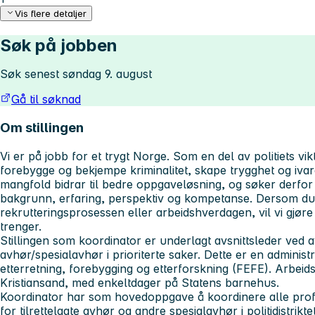
Vis flere detaljer
Søk på jobben
Søk senest søndag 9. august
Gå til søknad
Om stillingen
Vi er på jobb for et trygt Norge. Som en del av politiets v
forebygge og bekjempe kriminalitet, skape trygghet og ivare
mangfold bidrar til bedre oppgaveløsning, og søker derfo
bakgrunn, erfaring, perspektiv og kompetanse. Dersom du h
rekrutteringsprosessen eller arbeidshverdagen, vil vi gjøre 
trenger.
Stillingen som koordinator er underlagt avsnittsleder ved avs
avhør/spesialavhør i prioriterte saker. Dette er en administrat
etterretning, forebygging og etterforskning (FEFE). Arbeidss
Kristiansand, med enkeltdager på Statens barnehus.
Koordinator har som hovedoppgave å koordinere alle prof
for tilrettelagte avhør og andre spesialavhør i politidistrikt