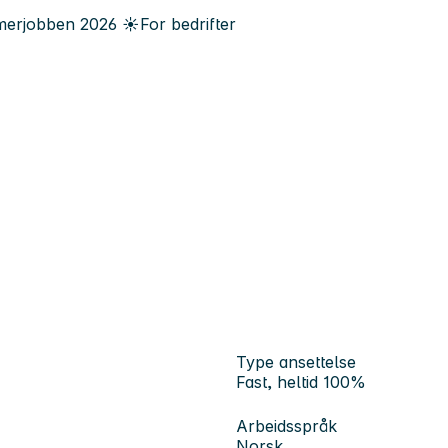
erjobben
2026
☀️
For bedrifter
Type ansettelse
Fast, heltid 100%
Arbeidsspråk
Norsk