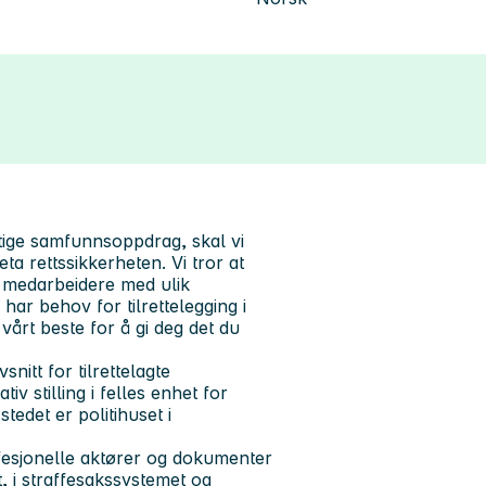
iktige samfunnsoppdrag, skal vi
ta rettssikkerheten. Vi tror at
r medarbeidere med ulik
ar behov for tilrettelegging i
vårt beste for å gi deg det du
nitt for tilrettelagte
iv stilling i felles enhet for
tedet er politihuset i
esjonelle aktører og dokumenter
et, i straffesakssystemet og