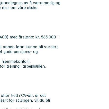
u kjennetegnes av å være modig og
se mer om våre etiske
1408) med årslønn: kr. 565.000 -
l annen lønn kunne bli vurdert.
t gode pensjons- og
or hjemmekontor).
or trening i arbeidstiden.
ler hull i CV-en, er det
rt for stillingen, vil du bli