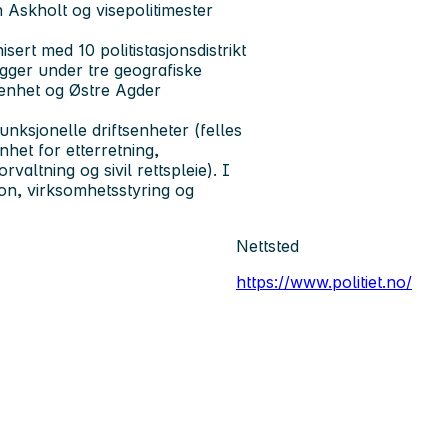
in Askholt og visepolitimester
sert med 10 politistasjonsdistrikt
ligger under tre geografiske
tsenhet og Østre Agder
e funksjonelle driftsenheter (felles
enhet for etterretning,
valtning og sivil rettspleie). I
on, virksomhetsstyring og
Nettsted
https://www.politiet.no/