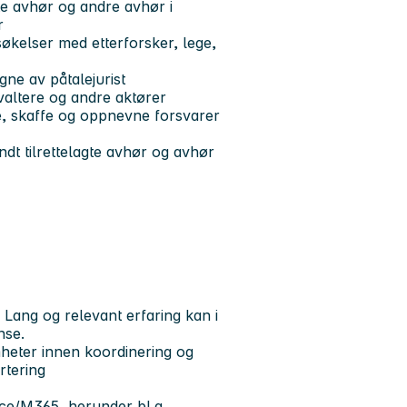
te avhør og andre avhør i
r
økelser med etterforsker, lege,
gne av påtalejurist
rvaltere og andre aktører
e, skaffe og oppnevne forsvarer
ndt tilrettelagte avhør og avhør
 Lang og relevant erfaring kan i
nse.
omheter innen koordinering og
rtering
ice/M365, herunder bl.a.