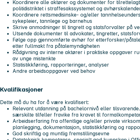
Koordinere alle aktører og dokumenter for tilrettelag
politidistriktet i straffesakssystemet og avhørskalende
Koordinere rettsmedisinske- og/eller tannhelseunders
sykepleier, tannlege og barnehus
Skrive anmodninger til tingrett og statsforvalter på ve
Utsende dokumenter til advokater, tingretter, statsfo
Følge opp gjennomførte avhør for etterforsker/påtal
etter fullmakt fra påtalemyndigheten
Rådgivning av interne aktører i praktiske oppgaver ru
av unge mistenkte
Statistikkføring, rapporteringer, analyser
Andre arbeidsoppgaver ved behov
Kvalifikasjoner
Dette må du ha for å være kvalifisert:
Relevant utdanning på bachelornivå eller tilsvarende.
særskilte tilfeller fravike fra kravet til formalkompeta
Arbeidserfaring fra offentlige og/eller private virks
planlegging, dokumentasjon, statistikkføring og rappo
God skriftlig og muntlig fremstillingsevne
Datateknisk kompetanse, spesielt god kunnskap i Off