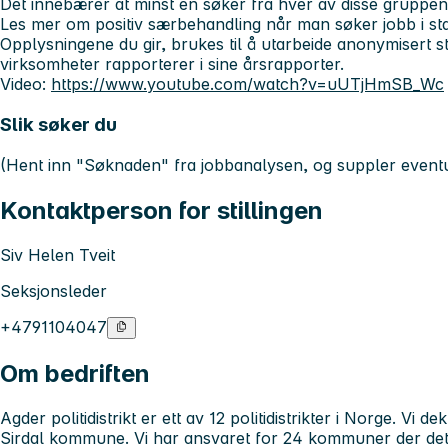
Det innebærer at minst én søker fra hver av disse gruppene b
Les mer om positiv særbehandling når man søker jobb i st
Opplysningene du gir, brukes til å utarbeide anonymisert sta
virksomheter rapporterer i sine årsrapporter.
Video:
https://www.youtube.com/watch?v=uUTjHmSB_Wc
Slik søker du
(Hent inn "Søknaden" fra jobbanalysen, og suppler eventu
Kontaktperson for stillingen
Siv Helen Tveit
Seksjonsleder
+4791104047
Om bedriften
Agder politidistrikt er ett av 12 politidistrikter i Norge. Vi d
Sirdal kommune. Vi har ansvaret for 24 kommuner der d