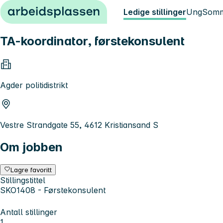
Hopp til innhold
Ledige stillinger
Ung
Somm
TA-koordinator, førstekonsulent
Agder politidistrikt
Vestre Strandgate 55, 4612 Kristiansand S
Om jobben
Lagre favoritt
Stillingstittel
SKO1408 - Førstekonsulent
Antall stillinger
1