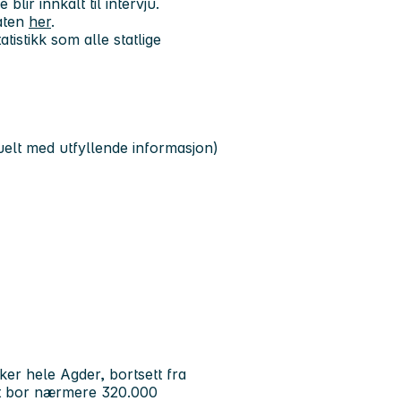
lir innkalt til intervju.
aten
her
.
tistikk som alle statlige
elt med utfyllende informasjon)
ekker hele Agder, bortsett fra
et bor nærmere 320.000