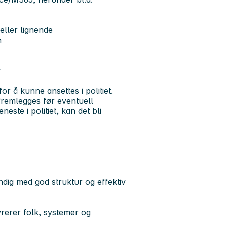
eller lignende
n
r
or å kunne ansettes i politiet.
fremlegges før eventuell
este i politiet, kan det bli
ndig med god struktur og effektiv
øvrerer folk, systemer og