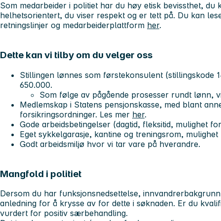
Som medarbeider i politiet har du høy etisk bevissthet, d
helhetsorientert, du viser respekt og er tett på. Du kan le
retningslinjer og medarbeiderplattform
her
.
Dette kan vi tilby om du velger oss
Stillingen lønnes som førstekonsulent (stillingskode 
650.000.
Som følge av pågående prosesser rundt lønn, vi
Medlemskap i Statens pensjonskasse, med blant anne
forsikringsordninger. Les mer
her
.
Gode arbeidsbetingelser (dagtid, fleksitid, mulighet f
Eget sykkelgarasje, kantine og treningsrom, mulighet f
Godt arbeidsmiljø hvor vi tar vare på hverandre.
Mangfold i politiet
Dersom du har funksjonsnedsettelse, innvandrerbakgrunn el
anledning for å krysse av for dette i søknaden. Er du kvalifise
vurdert for positiv særbehandling.