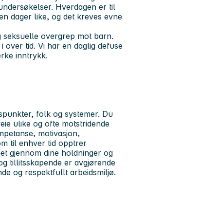
undersøkelser. Hverdagen er til
en dager like, og det kreves evne
og seksuelle overgrep mot barn.
 over tid. Vi har en daglig defuse
rke inntrykk.
idspunkter, folk og systemer. Du
eie ulike og ofte motstridende
kompetanse, motivasjon,
om til enhver tid opptrer
iet gjennom dine holdninger og
 og tillitsskapende er avgjørende
de og respektfullt arbeidsmiljø.