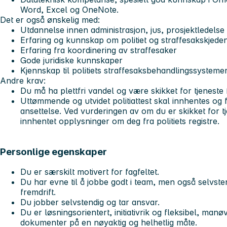
Word, Excel og OneNote.
Det er også ønskelig med:
Utdannelse innen administrasjon, jus, prosjektledelse 
Erfaring og kunnskap om politiet og straffesakskjede
Erfaring fra koordinering av straffesaker
Gode juridiske kunnskaper
Kjennskap til politiets straffesaksbehandlingssysteme
Andre krav:
Du må ha plettfri vandel og være skikket for tjeneste f
Uttømmende og utvidet politiattest skal innhentes og 
ansettelse. Ved vurderingen av om du er skikket for tjen
innhentet opplysninger om deg fra politiets registre.
Personlige egenskaper
Du er særskilt motivert for fagfeltet.
Du har evne til å jobbe godt i team, men også selvste
fremdrift.
Du jobber selvstendig og tar ansvar.
Du er løsningsorientert, initiativrik og fleksibel, man
dokumenter på en nøyaktig og helhetlig måte.