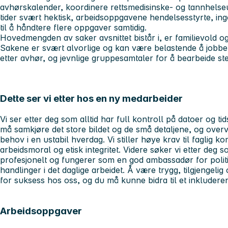
avhørskalender, koordinere rettsmedisinske- og tannhelse
tider svært hektisk, arbeidsoppgavene hendelsesstyrte, ing
til å håndtere flere oppgaver samtidig.
Hovedmengden av saker avsnittet bistår i, er familievold 
Sakene er svært alvorlige og kan være belastende å jobbe i
etter avhør, og jevnlige gruppesamtaler for å bearbeide ste
Dette ser vi etter hos en ny medarbeider
Vi ser etter deg som alltid har full kontroll på datoer og t
må samkjøre det store bildet og de små detaljene, og overv
behov i en ustabil hverdag. Vi stiller høye krav til faglig 
arbeidsmoral og etisk integritet. Videre søker vi etter deg s
profesjonelt og fungerer som en god ambassadør for polit
handlinger i det daglige arbeidet. Å være trygg, tilgjengelig
for suksess hos oss, og du må kunne bidra til et inkluderen
Arbeidsoppgaver