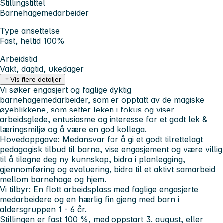
Stillingstittel
Barnehagemedarbeider
Type ansettelse
Fast, heltid 100%
Arbeidstid
Vakt, dagtid, ukedager
Vis flere detaljer
Vi søker engasjert og faglige dyktig
barnehagemedarbeider, som er opptatt av de magiske
øyeblikkene, som setter leken i fokus og viser
arbeidsglede, entusiasme og interesse for et godt lek &
læringsmiljø og å være en god kollega.
Hovedoppgave: Medansvar for å gi et godt tilrettelagt
pedagogisk tilbud til barna, vise engasjement og være villig
til å tilegne deg ny kunnskap, bidra i planlegging,
gjennomføring og evaluering, bidra til et aktivt samarbeid
mellom barnehage og hjem.
Vi tilbyr: En flott arbeidsplass med faglige engasjerte
medarbeidere og en hærlig fin gjeng med barn i
aldersgruppen 1 - 6 år.
Stillingen er fast 100 %, med oppstart 3. august, eller