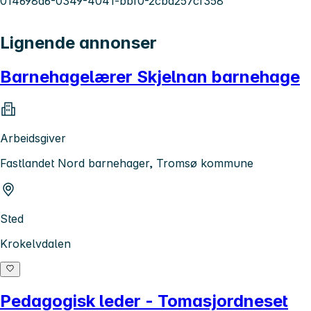
014698d6-0349-4041-bbf0-2cbd257cf358
Lignende annonser
Barnehagelærer Skjelnan barnehage
Arbeidsgiver
Fastlandet Nord barnehager, Tromsø kommune
Sted
Krokelvdalen
Pedagogisk leder - Tomasjordneset