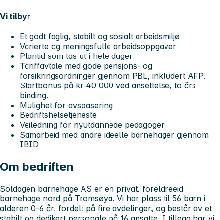
Vi tilbyr
Et godt faglig, stabilt og sosialt arbeidsmiljø
Varierte og meningsfulle arbeidsoppgaver
Plantid som tas ut i hele dager
Tariffavtale med gode pensjons- og
forsikringsordninger gjennom PBL, inkludert AFP.
Startbonus på kr 40 000 ved ansettelse, to års
binding.
Mulighet for avspasering
Bedriftshelsetjeneste
Veiledning for nyutdannede pedagoger
Samarbeid med andre ideelle barnehager gjennom
IBID
Om bedriften
Soldagen barnehage AS
er en privat, foreldreeid
barnehage nord på Tromsøya. Vi har plass til 56 barn i
alderen 0-6 år, fordelt på fire avdelinger, og består av et
stabilt og dedikert personale på 16 ansatte. I tillegg har vi