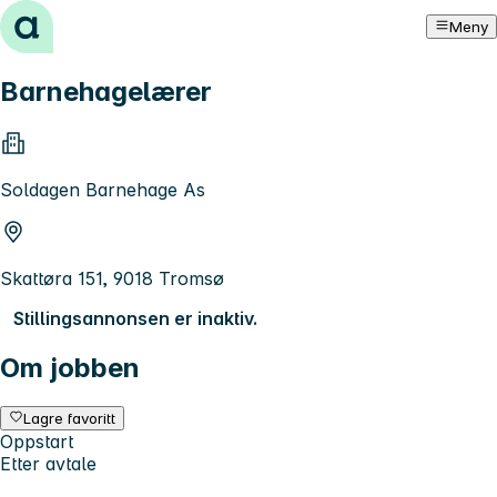
Hopp til innhold
Meny
Barnehagelærer
Soldagen Barnehage As
Skattøra 151, 9018 Tromsø
Stillingsannonsen er inaktiv.
Om jobben
Lagre favoritt
Oppstart
Etter avtale