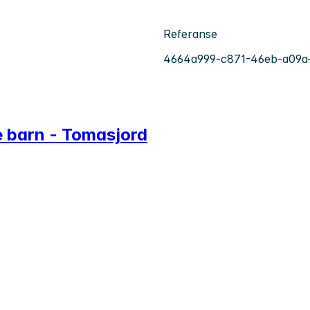
Referanse
4664a999-c871-46eb-a09a
 barn - Tomasjord