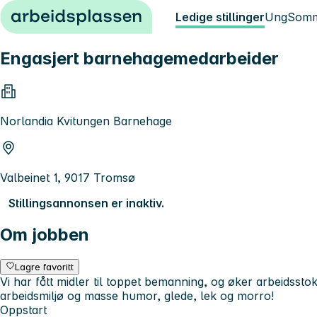
Hopp til innhold
Ledige stillinger
Ung
Somm
Engasjert barnehagemedarbeider
Norlandia Kvitungen Barnehage
Valbeinet 1, 9017 Tromsø
Stillingsannonsen er inaktiv.
Om jobben
Lagre favoritt
Vi har fått midler til toppet bemanning, og øker arbeidssto
arbeidsmiljø og masse humor, glede, lek og morro!
Oppstart