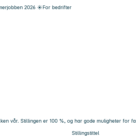
erjobben
2026
☀️
For bedrifter
kken vår. Stillingen er 100 %, og har gode muligheter for f
Stillingstittel