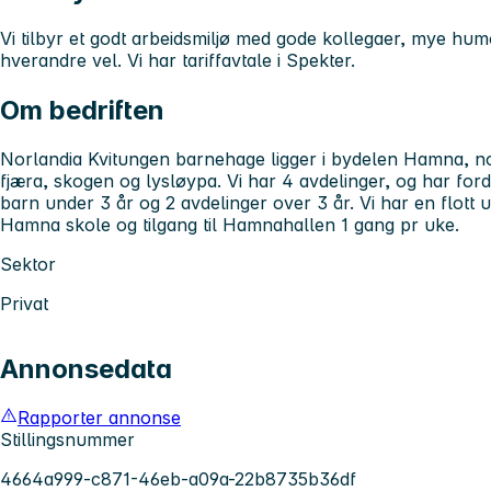
Vi tilbyr et godt arbeidsmiljø med gode kollegaer, mye humor
hverandre vel. Vi har tariffavtale i Spekter.
Om bedriften
Norlandia Kvitungen barnehage ligger i bydelen Hamna, n
fjæra, skogen og lysløypa. Vi har 4 avdelinger, og har ford
barn under 3 år og 2 avdelinger over 3 år. Vi har en flott u
Hamna skole og tilgang til Hamnahallen 1 gang pr uke.
Sektor
Privat
Annonsedata
Rapporter annonse
Stillingsnummer
4664a999-c871-46eb-a09a-22b8735b36df