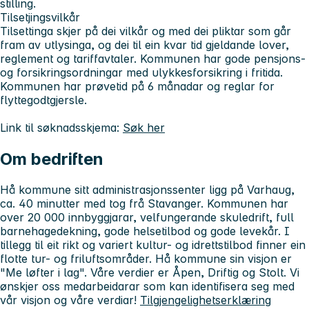
stilling.
Tilsetjingsvilkår
Tilsettinga skjer på dei vilkår og med dei pliktar som går
fram av utlysinga, og dei til ein kvar tid gjeldande lover,
reglement og tariffavtaler. Kommunen har gode pensjons-
og forsikringsordningar med ulykkesforsikring i fritida.
Kommunen har prøvetid på 6 månadar og reglar for
flyttegodtgjersle.
Link til søknadsskjema:
Søk her
Om bedriften
Hå kommune sitt administrasjonssenter ligg på Varhaug,
ca. 40 minutter med tog frå Stavanger. Kommunen har
over 20 000 innbyggjarar, velfungerande skuledrift, full
barnehagedekning, gode helsetilbod og gode levekår. I
tillegg til eit rikt og variert kultur- og idrettstilbod finner ein
flotte tur- og friluftsområder. Hå kommune sin visjon er
"Me løfter i lag". Våre verdier er Åpen, Driftig og Stolt. Vi
ønskjer oss medarbeidarar som kan identifisera seg med
vår visjon og våre verdiar!
Tilgjengelighetserklæring