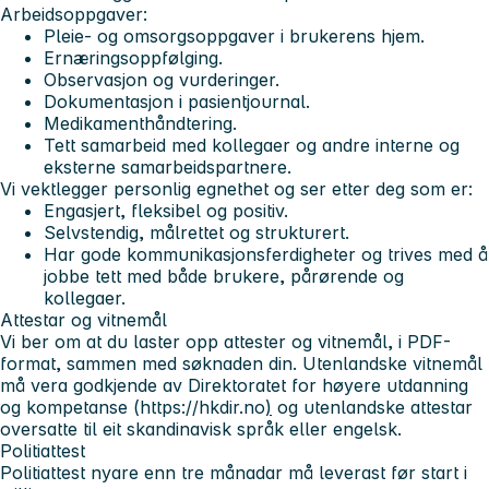
Arbeidsoppgaver:
Pleie- og omsorgsoppgaver i brukerens hjem.
Ernæringsoppfølging.
Observasjon og vurderinger.
Dokumentasjon i pasientjournal.
Medikamenthåndtering.
Tett samarbeid med kollegaer og andre interne og
eksterne samarbeidspartnere.
Vi vektlegger personlig egnethet og ser etter deg som er:
Engasjert, fleksibel og positiv.
Selvstendig, målrettet og strukturert.
Har gode kommunikasjonsferdigheter og trives med å
jobbe tett med både brukere, pårørende og
kollegaer.
Attestar og vitnemål
Vi ber om at du laster opp attester og vitnemål, i
PDF-
format
, sammen med søknaden din. Utenlandske vitnemål
må vera godkjende av Direktoratet for høyere utdanning
og kompetanse (https://hkdir.no
)
og utenlandske attestar
oversatte til eit skandinavisk språk eller engelsk.
Politiattest
Politiattest nyare enn tre månadar må leverast før start i