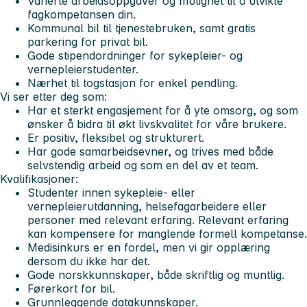
Varierte arbeidsoppgaver og mulighet til å utvikle
fagkompetansen din.
Kommunal bil til tjenestebruken, samt gratis
parkering for privat bil.
Gode stipendordninger for sykepleier- og
vernepleierstudenter.
Nærhet til togstasjon for enkel pendling.
Vi ser etter deg som:
Har et sterkt engasjement for å yte omsorg, og som
ønsker å bidra til økt livskvalitet for våre brukere.
Er positiv, fleksibel og strukturert.
Har gode samarbeidsevner, og trives med både
selvstendig arbeid og som en del av et team.
Kvalifikasjoner:
Studenter innen sykepleie- eller
vernepleierutdanning, helsefagarbeidere eller
personer med relevant erfaring. Relevant erfaring
kan kompensere for manglende formell kompetanse.
Medisinkurs er en fordel, men vi gir opplæring
dersom du ikke har det.
Gode norskkunnskaper, både skriftlig og muntlig.
Førerkort for bil.
Grunnleggende datakunnskaper.