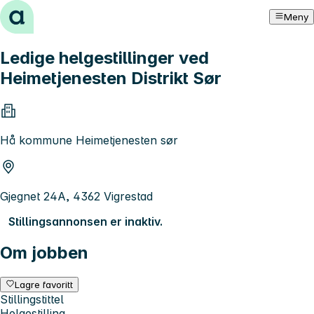
Hopp til innhold
Meny
Ledige helgestillinger ved
Heimetjenesten Distrikt Sør
Hå kommune Heimetjenesten sør
Gjegnet 24A, 4362 Vigrestad
Stillingsannonsen er inaktiv.
Om jobben
Lagre favoritt
Stillingstittel
Helgestilling