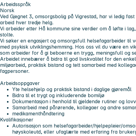
Arbeidsspråk
Norsk
Ved Gjegnet 3, omsorgsbolig på Vigrestad, har vi ledig fast
arbeid hver tredje helg.
Vi arbeider etter Hå kommune sine verdier om å løfte i lag, 
stolte.
Vi søker
en engasjert og omsorgsfull helsefagarbeider til 
med psykisk utviklingshemming. Hos oss vil du være en vikti
som arbeider for å gi beboerne en trygg, meningsfull og s
Arbeidet innebærer å bidra til god livskvalitet for den enk
miljøarbeid, praktisk bistand og tett samarbeid med kolleg
fagpersoner.
Arbeidsoppgaver
Yte helsehjelp og praktisk bistand i daglige gjøremål
Bidra til et trygt og inkluderende bomiljø
Dokumentasjon i henhold til gjeldende rutiner og lov
Samarbeid med pårørende, kollegaer og andre samar
medikamenthåndtering
Kvalifikasjoner
Autorisasjon som helsefagarbeider/hjelpepleier/omso
høyskoleutd, eller ufaglærte med erfaring fra bruke