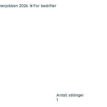
erjobben
2026
☀️
For bedrifter
Antall stillinger
1