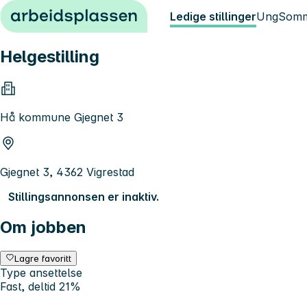
Hopp til innhold
Ledige stillinger
Ung
Somm
Helgestilling
Hå kommune Gjegnet 3
Gjegnet 3, 4362 Vigrestad
Stillingsannonsen er inaktiv.
Om jobben
Lagre favoritt
Type ansettelse
Fast, deltid 21%