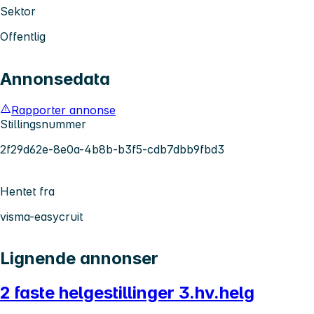
Sektor
Offentlig
Annonsedata
Rapporter annonse
Stillingsnummer
2f29d62e-8e0a-4b8b-b3f5-cdb7dbb9fbd3
Hentet fra
visma-easycruit
Lignende annonser
2 faste helgestillinger 3.hv.helg