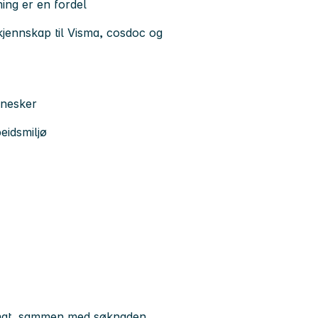
ing er en fordel
jennskap til Visma, cosdoc og
nnesker
eidsmiljø
at
, sammen med søknaden