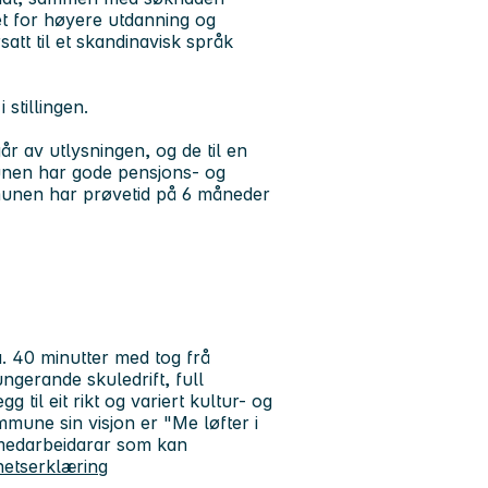
et for høyere utdanning og
att til et skandinavisk språk
 stillingen.
r av utlysningen, og de til en
munen har gode pensjons- og
mmunen har prøvetid på 6 måneder
. 40 minutter med tog frå
gerande skuledrift, full
 til eit rikt og variert kultur- og
ommune sin visjon er "Me løfter i
s medarbeidarar som kan
ghetserklæring