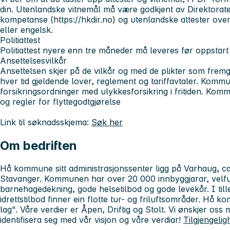
din. Utenlandske vitnemål må være godkjent av Direktorat
kompetanse (https://hkdir.no) og utenlandske attester overs
eller engelsk.
Politiattest
Politiattest nyere enn tre måneder må leveres før oppstart i
Ansettelsesvilkår
Ansettelsen skjer på de vilkår og med de plikter som fremgå
hver tid gjeldende lover, reglement og tariffavtaler. Kom
forsikringsordninger med ulykkesforsikring i fritiden. Ko
og regler for flyttegodtgjørelse
Link til søknadsskjema:
Søk her
Om bedriften
Hå kommune sitt administrasjonssenter ligg på Varhaug, ca
Stavanger. Kommunen har over 20 000 innbyggjarar, velfun
barnehagedekning, gode helsetilbod og gode levekår. I tillegg
idrettstilbod finner ein flotte tur- og friluftsområder. Hå k
lag". Våre verdier er Åpen, Driftig og Stolt. Vi ønskjer os
identifisera seg med vår visjon og våre verdiar!
Tilgjengeli