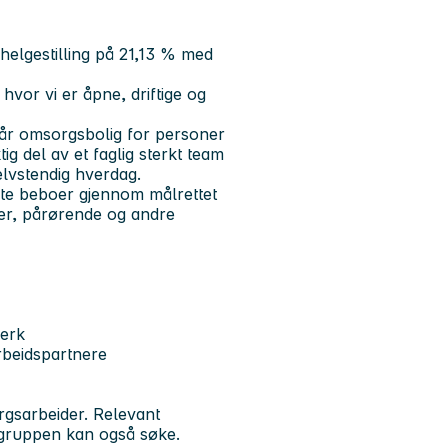
 helgestilling på 21,13 % med
hvor vi er åpne, driftige og
vår omsorgsbolig for personer
g del av et faglig sterkt team
elvstendig hverdag.
elte beboer gjennom målrettet
aer, pårørende og andre
verk
beidspartnere
rgsarbeider. Relevant
rgruppen kan også søke.