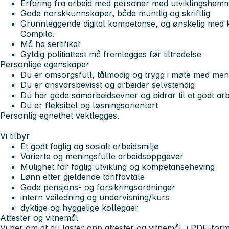
Erfaring fra arbeid med personer med utviklingshemm
Gode norskkunnskaper, både muntlig og skriftlig
Grunnleggende digital kompetanse, og ønskelig med k
Compilo.
Må ha sertifikat
Gyldig politiattest må fremlegges før tiltredelse
Personlige egenskaper
Du er omsorgsfull, tålmodig og trygg i møte med me
Du er ansvarsbevisst og arbeider selvstendig
Du har gode samarbeidsevner og bidrar til et godt arb
Du er fleksibel og løsningsorientert
Personlig egnethet vektlegges.
Vi tilbyr
Et godt faglig og sosialt arbeidsmiljø
Varierte og meningsfulle arbeidsoppgaver
Mulighet for faglig utvikling og kompetanseheving
Lønn etter gjeldende tariffavtale
Gode pensjons- og forsikringsordninger
intern veiledning og undervisning/kurs
dyktige og hyggelige kollegaer
Attester og vitnemål
Vi ber om at du laster opp attester og vitnemål, i
PDF-form