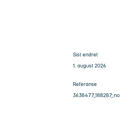
Sist endret
1. august 2026
Referanse
3638477_188287_no