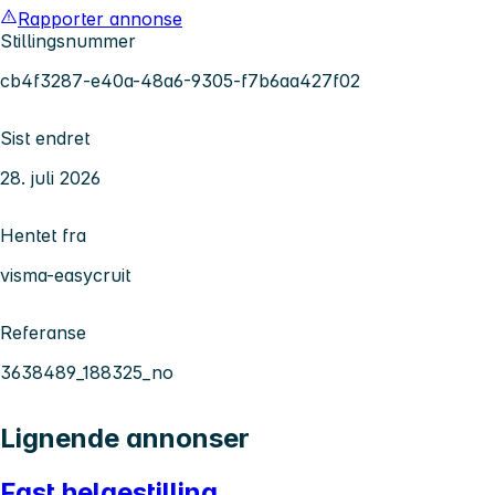
Rapporter annonse
Stillingsnummer
cb4f3287-e40a-48a6-9305-f7b6aa427f02
Sist endret
28. juli 2026
Hentet fra
visma-easycruit
Referanse
3638489_188325_no
Lignende annonser
Fast helgestilling