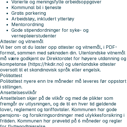
Varierte og meningsfylte arbeidsoppgaver
Kommunal bil i tjeneste
Gratis parkering
Arbeidstøy, inkludert yttertøy
Mentorordning
Gode stipendordninger for syke- og
vernepleierstudenter
Attester og vitnemål
Vi ber om at du laster opp attester og vitnemål, i
PDF-
format
, sammen med søknaden din. Utenlandske vitnemål
må være godkjent av Direktoratet for høyere utdanning og
kompetanse (https://hkdir.no) og utenlandske attester
oversatt til et skandinavisk språk eller engelsk.
Politiattest
Politiattest nyere enn tre måneder må leveres før oppstart
i stillingen.
Ansettelsesvilkår
Ansettelsen skjer på de vilkår og med de plikter som
fremgår av utlysningen, og de til en hver tid gjeldende
lover, reglement og tariffavtaler. Kommunen har gode
pensjons- og forsikringsordninger med ulykkesforsikring i
fritiden. Kommunen har prøvetid på 6 måneder og regler
for flyttegodtgjørelse