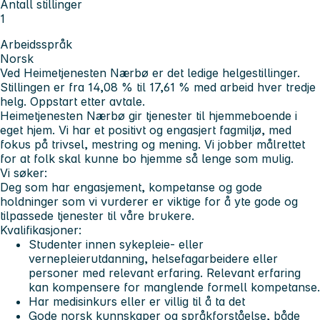
Antall stillinger
1
Arbeidsspråk
Norsk
Ved Heimetjenesten Nærbø er det ledige helgestillinger.
Stillingen er fra 14,08 % til 17,61 % med arbeid hver tredje
helg. Oppstart etter avtale.
Heimetjenesten Nærbø gir tjenester til hjemmeboende i
eget hjem. Vi har et positivt og engasjert fagmiljø, med
fokus på trivsel, mestring og mening. Vi jobber målrettet
for at folk skal kunne bo hjemme så lenge som mulig.
Vi søker:
Deg som har engasjement, kompetanse og gode
holdninger som vi vurderer er viktige for å yte gode og
tilpassede tjenester til våre brukere.
Kvalifikasjoner:
Studenter innen sykepleie- eller
vernepleierutdanning, helsefagarbeidere eller
personer med relevant erfaring. Relevant erfaring
kan kompensere for manglende formell kompetanse.
Har medisinkurs eller er villig til å ta det
Gode norsk kunnskaper og språkforståelse, både