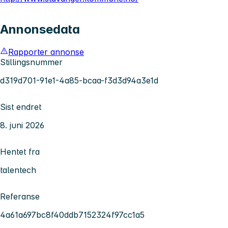
Annonsedata
Rapporter annonse
Stillingsnummer
d319d701-91e1-4a85-bcaa-f3d3d94a3e1d
Sist endret
8. juni 2026
Hentet fra
talentech
Referanse
4a61a697bc8f40ddb7152324f97cc1a5