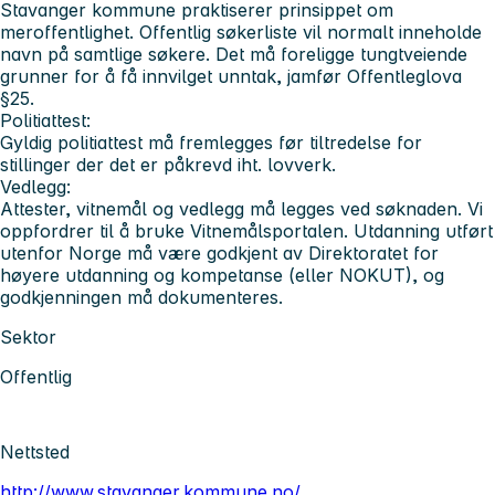
Stavanger kommune praktiserer prinsippet om
meroffentlighet. Offentlig søkerliste vil normalt inneholde
navn på samtlige søkere. Det må foreligge tungtveiende
grunner for å få innvilget unntak, jamfør Offentleglova
§25.
Politiattest:
Gyldig politiattest må fremlegges før tiltredelse for
stillinger der det er påkrevd iht. lovverk.
Vedlegg:
Attester, vitnemål og vedlegg må legges ved søknaden. Vi
oppfordrer til å bruke Vitnemålsportalen. Utdanning utført
utenfor Norge må være godkjent av Direktoratet for
høyere utdanning og kompetanse (eller NOKUT), og
godkjenningen må dokumenteres.
Sektor
Offentlig
Nettsted
http://www.stavanger.kommune.no/