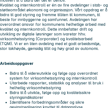
motivert til å bidra der det er behov.
Kvalitet og internkontroll er én av fire avdelinger i stab- og
støtteområdet økonomi og organisasjon. Vårt oppdrag er å
bidra til god styring og fremme tilliten til kommunen, til
beste for innbyggerne og samfunnet. Avdelingen har
overordnet ansvar for kommunens helhetlige arbeid med
kvalitet og internkontroll. Dette innbefatter drift og
utvikling av digitale løsninger som ivaretar hhv.
virksomhetsstyring (Corporater) og kvalitetsarbeid
(TQM). Vi er en liten avdeling med et godt arbeidsmiljø,
stor takhøyde, gjensidig tillit og høy grad av autonomi.
Arbeidsoppgaver
Bidra til å videreutvikle og følge opp overordnet
system for virksomhetsstyring og internkontroll
Utarbeide rapporter, statistikk og analyser til bruk i
helhetlig virksomhetsstyring
Bidra til å utvikle, følge opp og kvalitetssikre
styringsindikatorer
Identifisere forbedringsområder og sikre
gevinstrealisering knyttet til dataanalyse