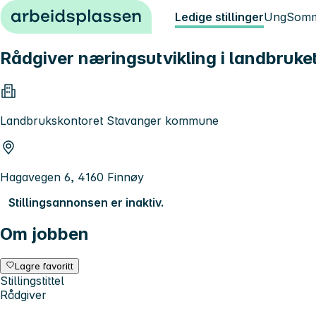
Hopp til innhold
Ledige stillinger
Ung
Somm
Rådgiver næringsutvikling i landbruke
Landbrukskontoret Stavanger kommune
Hagavegen 6, 4160 Finnøy
Stillingsannonsen er inaktiv.
Om jobben
Lagre favoritt
Stillingstittel
Rådgiver