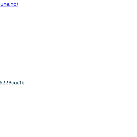
mune.no/
5339cae1b