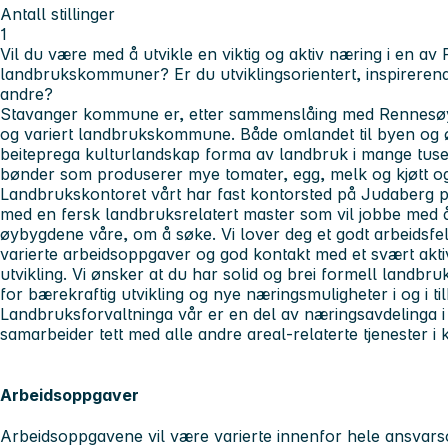
Antall stillinger
1
Vil du være med å utvikle en viktig og aktiv næring i en a
landbrukskommuner? Er du utviklingsorientert, inspireren
andre?
Stavanger kommune er, etter sammenslåing med Rennesø
og variert landbrukskommune. Både omlandet til byen og øy
beiteprega kulturlandskap forma av landbruk i mange tusen
bønder som produserer mye tomater, egg, melk og kjøtt og
Landbrukskontoret vårt har fast kontorsted på Judaberg p
med en fersk landbruksrelatert master som vil jobbe med å
øybygdene våre, om å søke. Vi lover deg et godt arbeidsfe
varierte arbeidsoppgaver og god kontakt med et svært aktiv
utvikling. Vi ønsker at du har solid og brei formell landbr
for bærekraftig utvikling og nye næringsmuligheter i og i ti
Landbruksforvaltninga vår er en del av næringsavdelinga
samarbeider tett med alle andre areal-relaterte tjenester 
Arbeidsoppgaver
Arbeidsoppgavene vil være varierte innenfor hele ansvar