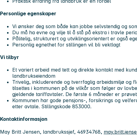
Praktisk erfaring fra landbruk er en fordel
Personlige egenskaper
Vi ønsker deg som både kan jobbe selvstendig og so
Du må ha evne og vilje til å stå på ekstra i travle peri
Pålitelig, strukturert og utviklingsorientert er også e
Personlig egnethet for stillingen vil bli vektlagt
Vi tilbyr
Et variert arbeid med tett og direkte kontakt med ku
landbrukseiendom
Trivelig, inkluderende og tverrfaglig arbeidsmiljø og f
tilsettes i kommunen på de vilkår som følger av lov
gjeldende tariffavtaler. De første 6 måneder er prøvet
Kommunen har gode pensjons-, forsikrings og velferd
etter avtale. Stillingskode 853000.
Kontaktinformasjon
May Britt Jensen, landbrukssjef, 46934768,
may.britt.je