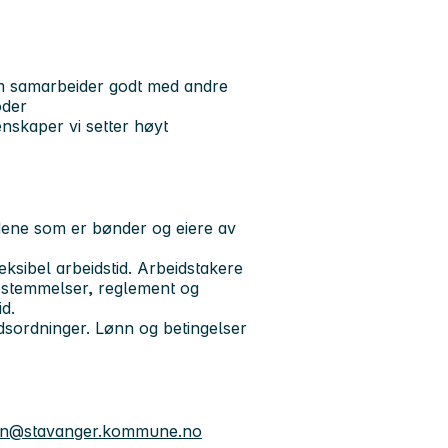
m samarbeider godt med andre
oder
genskaper vi setter høyt
ndene som er bønder og eiere av
leksibel arbeidstid. Arbeidstakere
bestemmelser, reglement og
id.
sordninger. Lønn og betingelser
nsen@stavanger.kommune.no