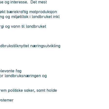
nse og interesse. Det mest
kl. økt bærekraftig matproduksjon
g og miljøtiltak i landbruket inkl
ergi og vann til landbruket
dbrukstilknyttet næringsutvikling
levante fag
 for landbruksnæringen og
 frem politiske saker, samt holde
systemer