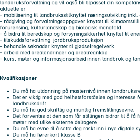
landbruksforvaltning og vil også bli tilpasset din kompeta
aktuelle er
- mobilisering til landbruksstilknyttet næringsutvikling in
- rådgiving og forvaltningsoppgaver knyttet til klimaomstillin
forurensing, kulturlandskap og biologisk mangfold
- å bidra til beredskap og forsyningsikkerhet knyttet til en
- tilskuddsforvaltning jordbruksproduksjon
- behandle søknader knyttet til gjødselregelverk
- arbeid med arealendringer og arealregnkap
- kurs, møter og informasjonsarbeid innen landbruk og lan
Kvalifikasjoner
Du må ha utdanning på masternivå innen landbruksre
Det er viktig med god helhetsforståelse og interesse
landbruksdrift
Du må ha god skriftlig og muntlig fremstillingsevne.
Det forventes at den som får stillingen bidrar til å få
møter med ulike eksterne deltagere
Du må ha evne til å sette deg raskt inn i nye digitale 
Du må ha førerkort klasse B