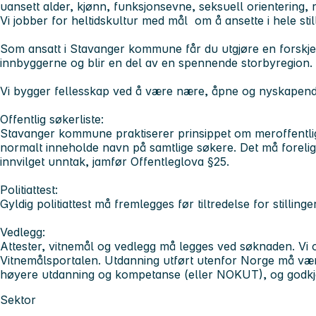
uansett alder, kjønn, funksjonsevne, seksuell orientering, 
Vi jobber for heltidskultur med mål om å ansette i hele still
Som ansatt i Stavanger kommune får du utgjøre en forskj
innbyggerne og blir en del av en spennende storbyregion.
Vi bygger fellesskap ved å være nære, åpne og nyskapen
Offentlig søkerliste:
Stavanger kommune praktiserer prinsippet om meroffentlighe
normalt inneholde navn på samtlige søkere. Det må forelig
innvilget unntak, jamfør Offentleglova §25.
Politiattest:
Gyldig politiattest må fremlegges før tiltredelse for stilling
Vedlegg:
Attester, vitnemål og vedlegg må legges ved søknaden. Vi o
Vitnemålsportalen. Utdanning utført utenfor Norge må vær
høyere utdanning og kompetanse (eller NOKUT), og godk
Sektor