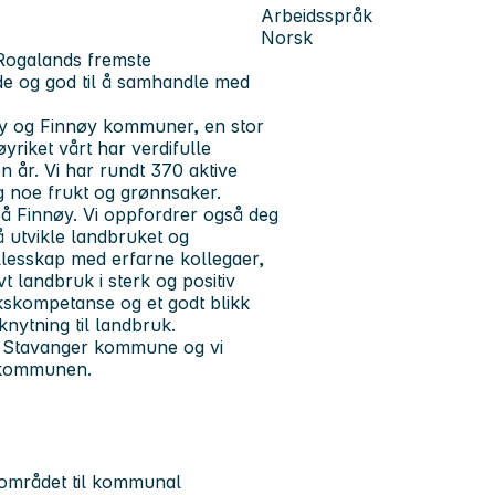
Arbeidsspråk
Norsk
v Rogalands fremste
de og god til å samhandle med
y og Finnøy kommuner, en stor
riket vårt har verdifulle
 år. Vi har rundt 370 aktive
 noe frukt og grønnsaker.
å Finnøy. Vi oppfordrer også deg
 utvikle landbruket og
llesskap med erfarne kollegaer,
t landbruk i sterk og positiv
ukskompetanse og et godt blikk
lknytning til landbruk.
 i Stavanger kommune og vi
i kommunen.
sområdet til kommunal