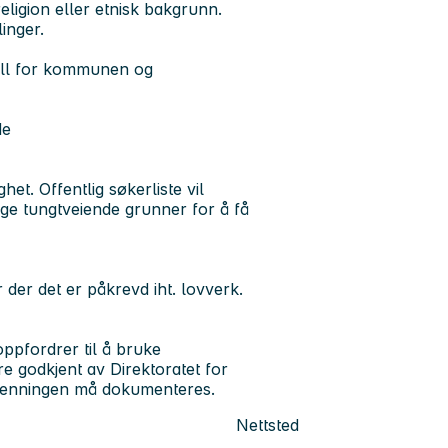
religion eller etnisk bakgrunn.
inger.
ell for kommunen og
de
t. Offentlig søkerliste vil
ge tungtveiende grunner for å få
er der det er påkrevd iht. lovverk.
ppfordrer til å bruke
e godkjent av Direktoratet for
jenningen må dokumenteres.
Nettsted