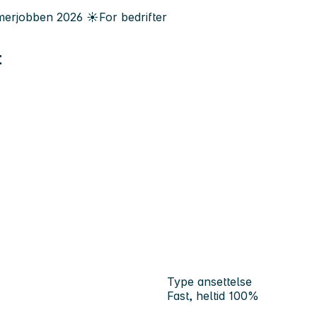
erjobben
2026
☀️
For bedrifter
t
Type ansettelse
Fast, heltid 100%