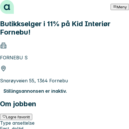
Hopp til innhold
Meny
Butikkselger i 11% på Kid Interiør
Fornebu!
FORNEBU S
Snarøyveien 55, 1364 Fornebu
Stillingsannonsen er inaktiv.
Om jobben
Lagre favoritt
Type ansettelse
Fast, deltid