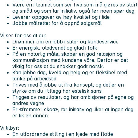
Være en i teamet som ser hva som må gjøres av stort
og smått og som tar initiativ, også før noen spør deg
Leverer oppgaver av høy kvalitet og i tide
Jobbe målrettet for å oppnå salgsmål
Vi ser for oss at du:
Drømmer om en jobb i salg- og kundeservice
Er energisk, utadvendt og glad i folk
På en naturlig måte, skaper en god relasjon og
kommunikasjon med kundene våre. Derfor er det
viktig for oss at du snakker godt norsk.
Kan jobbe dag, kveld og helg og er fleksibel med
tanke på arbeidstid
Trives med å jobbe ut ifra konsept, og det er en
styrke om du i tillegg har estetisk sans
Trigges av resultater, og har ambisjoner på egne og
andres vegne
Er «fremme i skoa», tar initiativ og liker at ingen dag
er lik en annen
Vi tilbyr:
En utfordrende stilling i en kjede med flotte