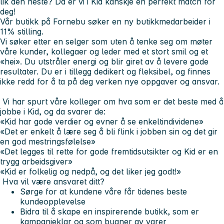
lik den neste?
Da er vi i Kid kanskje en perfekt match for
deg!
Vår butikk på Fornebu søker en ny butikkmedarbeider i
11% stilling.
Vi søker etter en selger som uten å tenke seg om møter
våre kunder, kollegaer og leder med et stort smil og et
«hei». Du utstråler energi og blir giret av å levere gode
resultater. Du er i tillegg dedikert og fleksibel, og finnes
ikke redd for å ta på deg verken nye oppgaver og ansvar.
Vi har spurt våre kolleger om hva som er det beste med å
jobbe i Kid, og da svarer de:
«Kid har gode verdier og evner å se enkeltindividene»
«Det er enkelt å lære seg å bli flink i jobben sin og det gir
en god mestringsfølelse»
«Det legges til rette for gode fremtidsutsikter og Kid er en
trygg arbeidsgiver»
«Kid er folkelig og nedpå, og det liker jeg godt!»
Hva vil være ansvaret ditt?
Sørge for at kundene våre får tidenes beste
kundeopplevelse
Bidra til å skape en inspirerende butikk, som er
kampanjeklar og som bugner av varer