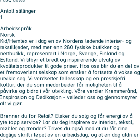
Antall stillinger
1
Arbeidsspråk
Norsk
Kid/Hemtex er i dag en av Nordens ledende interiør- og
tekstilkjeder, med mer enn 280 fysiske butikker og
nettbutikk, representert i Norge, Sverige, Finland og
Estland. Vi tilbyr et bredt og inspirerende utvalg av
kvalitetsprodukter til gode priser. Hos oss blir du en del av
et fremoverlent selskap som ønsker å fortsette å vokse og
utvikle seg. Vi verdsetter fellesskap og en prestisjefri
kultur, der du som medarbeider får muligheten til å
påvirke og bidra i vår utvikling. Våre verdier Kremmerånd,
Inspirasjon og Dedikasjon - veileder oss og gjennomsyrer
alt vi gjør.
Brenner du for Retail? Elsker du salg og får energi av å
yte topp service? Lar du deg inspirere av interiør, tekstil,
møbler og trender? Trives du også med at du får dine
daglige skritt i løpet av en arbeidsdag, og at en dag aldri er