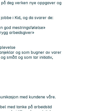
å ta på deg verken nye oppgaver og
obbe i Kid, og da svarer de:
 en god mestringsfølelse»
trygg arbeidsgiver»
plevelse
panjeklar og som bugner av varer
g smått og som tar initiativ,
munikasjon med kundene våre.
ibel med tanke på arbeidstid