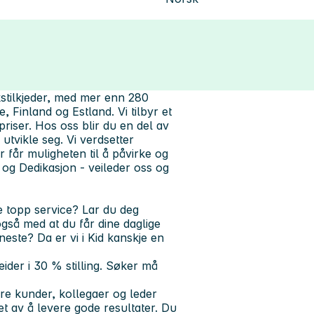
kstilkjeder, med mer enn 280
, Finland og Estland. Vi tilbyr et
priser. Hos oss blir du en del av
utvikle seg. Vi verdsetter
r får muligheten til å påvirke og
 og Dedikasjon - veileder oss og
te topp service? Lar du deg
 også med at du får dine daglige
n neste?
Da er vi i Kid kanskje en
der i 30 % stilling. Søker må
re kunder, kollegaer og leder
ret av å levere gode resultater. Du