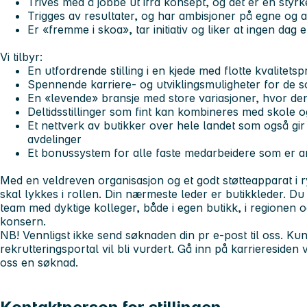
Trives med å jobbe ut ifra konsept, og det er en styrke
Trigges av resultater, og har ambisjoner på egne og 
Er «fremme i skoa», tar initiativ og liker at ingen dag 
Vi tilbyr:
En utfordrende stilling i en kjede med flotte kvalitets
Spennende karriere- og utviklingsmuligheter for de s
En «levende» bransje med store variasjoner, hvor den 
Deltidsstillinger som fint kan kombineres med skole 
Et nettverk av butikker over hele landet som også gir
avdelinger
Et bonussystem for alle faste medarbeidere som er 
Med en veldreven organisasjon og et godt støtteapparat i rygg
skal lykkes i rollen. Din nærmeste leder er butikkleder. Du 
team med dyktige kolleger, både i egen butikk, i regionen o
konsern.
NB!
Vennligst ikke send søknaden din pr e-post til oss. K
rekrutteringsportal vil bli vurdert. Gå inn på karrieresiden
oss en søknad.