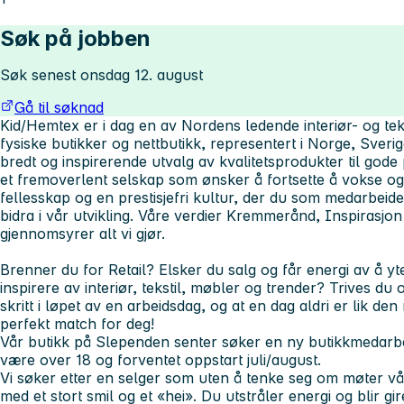
Søk på jobben
Søk senest onsdag 12. august
Gå til søknad
Kid/Hemtex er i dag en av Nordens ledende interiør- og te
fysiske butikker og nettbutikk, representert i Norge, Sverige
bredt og inspirerende utvalg av kvalitetsprodukter til gode 
et fremoverlent selskap som ønsker å fortsette å vokse og 
fellesskap og en prestisjefri kultur, der du som medarbeide
bidra i vår utvikling. Våre verdier Kremmerånd, Inspirasjon
gjennomsyrer alt vi gjør.
Brenner du for Retail? Elsker du salg og får energi av å y
inspirere av interiør, tekstil, møbler og trender? Trives du
skritt i løpet av en arbeidsdag, og at en dag aldri er lik de
perfekt match for deg!
Vår butikk på Slependen senter søker en ny butikkmedarbei
være over 18 og forventet oppstart juli/august.
Vi søker etter en selger som uten å tenke seg om møter vå
med et stort smil og et «hei». Du utstråler energi og blir gi