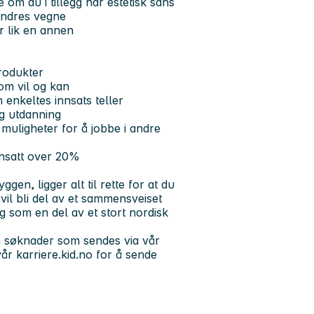
 om du i tillegg har estetisk sans
andres vegne
er lik en annen
produkter
om vil og kan
enkeltes innsats teller
og utdanning
 muligheter for å jobbe i andre
ansatt over 20%
en, ligger alt til rette for at du
vil bli del av et sammensveiset
g som en del av et stort nordisk
un søknader som sendes via vår
 vår
karriere.kid.no
for å sende