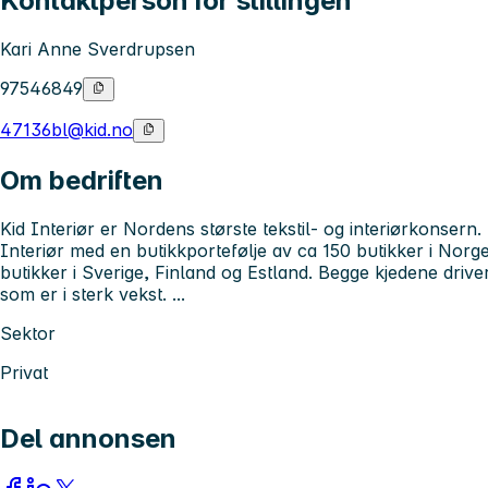
Kontaktperson for stillingen
Kari Anne Sverdrupsen
97546849
47136bl@kid.no
Om bedriften
Kid Interiør er Nordens største tekstil- og interiørkonsern
Interiør med en butikkportefølje av ca 150 butikker i Nor
butikker i Sverige, Finland og Estland. Begge kjedene driver 
som er i sterk vekst. ...
Sektor
Privat
Del annonsen