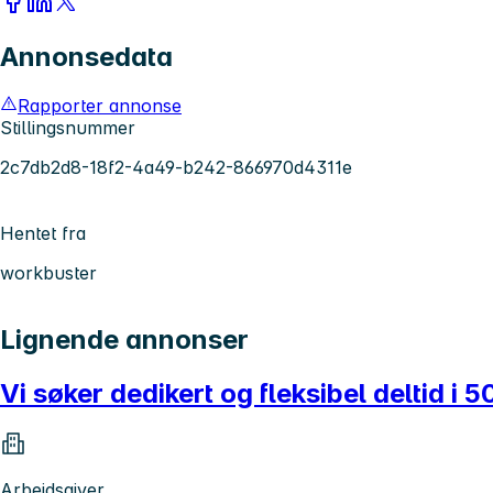
Annonsedata
Rapporter annonse
Stillingsnummer
2c7db2d8-18f2-4a49-b242-866970d4311e
Hentet fra
workbuster
Lignende annonser
Vi søker dedikert og fleksibel deltid i 5
Arbeidsgiver