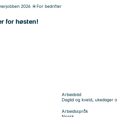
erjobben
2026
☀️
For bedrifter
er for høsten!
Arbeidstid
Dagtid og kveld, ukedager 
Arbeidsspråk
Norsk