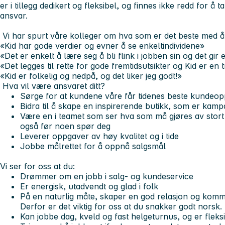
er i tillegg dedikert og fleksibel, og finnes ikke redd for 
ansvar.
Vi har spurt våre kolleger om hva som er det beste med å j
«Kid har gode verdier og evner å se enkeltindividene»
«Det er enkelt å lære seg å bli flink i jobben sin og det gir
«Det legges til rette for gode fremtidsutsikter og Kid er en 
«Kid er folkelig og nedpå, og det liker jeg godt!»
Hva vil være ansvaret ditt?
Sørge for at kundene våre får tidenes beste kundeop
Bidra til å skape en inspirerende butikk, som er kam
Være en i teamet som ser hva som må gjøres av stort o
også før noen spør deg
Leverer oppgaver av høy kvalitet og i tide
Jobbe målrettet for å oppnå salgsmål
Vi ser for oss at du:
Drømmer om en jobb i salg- og kundeservice
Er energisk, utadvendt og glad i folk
På en naturlig måte, skaper en god relasjon og kom
Derfor er det viktig for oss at du snakker godt norsk.
Kan jobbe dag, kveld og fast helgeturnus, og er fleks