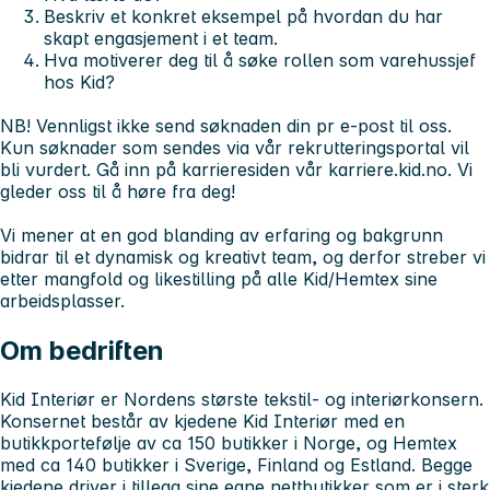
Beskriv et konkret eksempel på hvordan du har
skapt engasjement i et team.
Hva motiverer deg til å søke rollen som varehussjef
hos Kid?
NB!
Vennligst ikke send søknaden din pr e-post til oss.
Kun søknader som sendes via vår rekrutteringsportal vil
bli vurdert. Gå inn på karrieresiden vår
karriere.kid.no.
Vi
gleder oss til å høre fra deg!
Vi mener at en god blanding av erfaring og bakgrunn
bidrar til et dynamisk og kreativt team, og derfor streber vi
etter mangfold og likestilling på alle Kid/Hemtex sine
arbeidsplasser.
Om bedriften
Kid Interiør er Nordens største tekstil- og interiørkonsern.
Konsernet består av kjedene Kid Interiør med en
butikkportefølje av ca 150 butikker i Norge, og Hemtex
med ca 140 butikker i Sverige, Finland og Estland. Begge
kjedene driver i tillegg sine egne nettbutikker som er i sterk