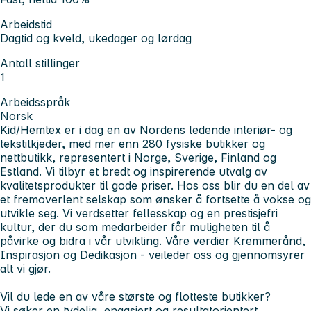
Arbeidstid
Dagtid og kveld, ukedager og lørdag
Antall stillinger
1
Arbeidsspråk
Norsk
Kid/Hemtex er i dag en av Nordens ledende interiør- og
tekstilkjeder, med mer enn 280 fysiske butikker og
nettbutikk, representert i Norge, Sverige, Finland og
Estland. Vi tilbyr et bredt og inspirerende utvalg av
kvalitetsprodukter til gode priser. Hos oss blir du en del av
et fremoverlent selskap som ønsker å fortsette å vokse og
utvikle seg. Vi verdsetter fellesskap og en prestisjefri
kultur, der du som medarbeider får muligheten til å
påvirke og bidra i vår utvikling. Våre verdier Kremmerånd,
Inspirasjon og Dedikasjon - veileder oss og gjennomsyrer
alt vi gjør.
Vil du lede en av våre største og flotteste butikker?
Vi søker en tydelig, engasjert og resultatorientert