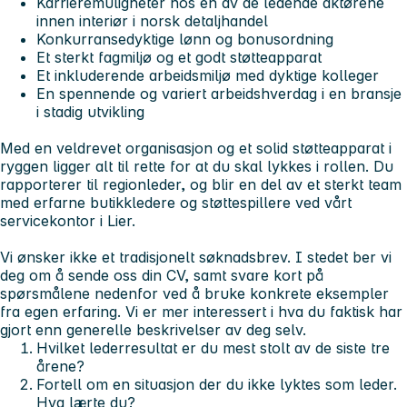
Karrieremuligheter hos en av de ledende aktørene
innen interiør i norsk detaljhandel
Konkurransedyktige lønn og bonusordning
Et sterkt fagmiljø og et godt støtteapparat
Et inkluderende arbeidsmiljø med dyktige kolleger
En spennende og variert arbeidshverdag i en bransje
i stadig utvikling
Med en veldrevet organisasjon og et solid støtteapparat i
ryggen ligger alt til rette for at du skal lykkes i rollen. Du
rapporterer til regionleder, og blir en del av et sterkt team
med erfarne butikkledere og støttespillere ved vårt
servicekontor i Lier.
Vi ønsker ikke et tradisjonelt søknadsbrev.
I stedet ber vi
deg om å sende oss din CV, samt svare kort på
spørsmålene nedenfor ved å bruke konkrete eksempler
fra egen erfaring
.
Vi er mer interessert i hva du faktisk har
gjort enn generelle beskrivelser av deg selv.
Hvilket lederresultat er du mest stolt av de siste tre
årene?
Fortell om en situasjon der du ikke lyktes som leder.
Hva lærte du?