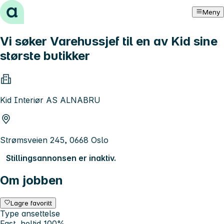
Hopp til innhold
Meny
Vi søker Varehussjef til en av Kid sine
største butikker
Kid Interiør AS ALNABRU
Strømsveien 245, 0668 Oslo
Stillingsannonsen er inaktiv.
Om jobben
Lagre favoritt
Type ansettelse
Fast, heltid 100%