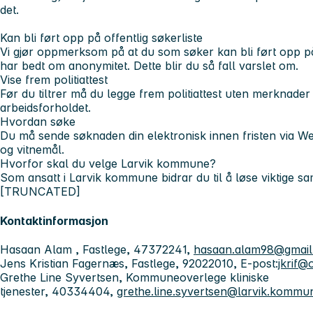
det.
Kan bli ført opp på offentlig søkerliste
Vi gjør oppmerksom på at du som søker kan bli ført opp på 
har bedt om anonymitet. Dette blir du så fall varslet om.
Vise frem politiattest
Før du tiltrer må du legge frem politiattest uten merknade
arbeidsforholdet.
Hvordan søke
Du må sende søknaden din elektronisk innen fristen via Web
og vitnemål.
Hvorfor skal du velge Larvik kommune?
Som ansatt i Larvik kommune bidrar du til å løse viktige 
[TRUNCATED]
Kontaktinformasjon
Hasaan Alam , Fastlege, 47372241,
hasaan.alam98@gmail
Jens Kristian Fagernæs, Fastlege, 92022010, E-post:
jkrif@
Grethe Line Syvertsen, Kommuneoverlege kliniske
tjenester, 40334404,
grethe.line.syvertsen@larvik.kommu