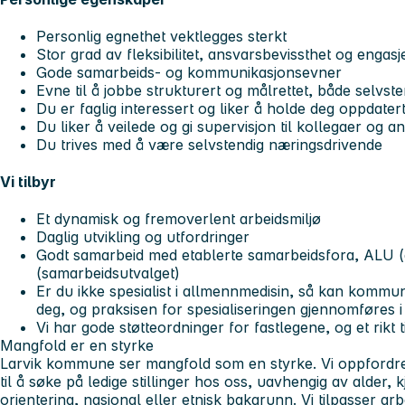
Personlig egnethet vektlegges sterkt
Stor grad av fleksibilitet, ansvarsbevissthet og engas
Gode samarbeids- og kommunikasjonsevner
Evne til å jobbe strukturert og målrettet, både selvste
Du er faglig interessert og liker å holde deg oppdater
Du liker å veilede og gi supervisjon til kollegaer og 
Du trives med å være selvstendig næringsdrivende
Vi tilbyr
Et dynamisk og fremoverlent arbeidsmiljø
Daglig utvikling og utfordringer
Godt samarbeid med etablerte samarbeidsfora, ALU 
(samarbeidsutvalget)
Er du ikke spesialist i allmennmedisin, så kan komm
deg, og praksisen for spesialiseringen gjennomføres 
Vi har gode støtteordninger for fastlegene, og et rikt 
Mangfold er en styrke
Larvik kommune ser mangfold som en styrke. Vi oppfordrer 
til å søke på ledige stillinger hos oss, uavhengig av alder,
orientering, nasjonal eller etnisk bakgrunn. Vi tilpasser 