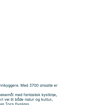
innbyggere. Med 3700 ansatte er
semål med fantastisk kystlinje,
t vei til både natur og kultur,
ia Torp flyplass.