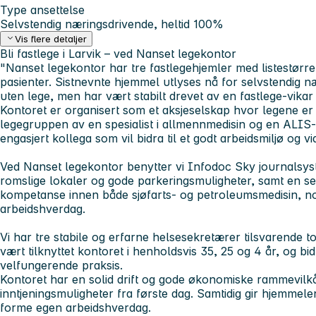
Type ansettelse
Selvstendig næringsdrivende, heltid 100%
Vis flere detaljer
Bli fastlege i Larvik – ved Nanset legekontor
"Nanset legekontor har tre fastlegehjemler med listestørre
pasienter. Sistnevnte hjemmel utlyses nå for selvstendig nær
uten lege, men har vært stabilt drevet av en fastlege-vikar 
Kontoret er organisert som et aksjeselskap hvor legene er 
legegruppen av en spesialist i allmennmedisin og en ALIS-l
engasjert kollega som vil bidra til et godt arbeidsmiljø og vi
Ved Nanset legekontor benytter vi Infodoc Sky journalsys
romslige lokaler og gode parkeringsmuligheter, samt en se
kompetanse innen både sjøfarts- og petroleumsmedisin, noe
arbeidshverdag.
Vi har tre stabile og erfarne helsesekretærer tilsvarende t
vært tilknyttet kontoret i henholdsvis 35, 25 og 4 år, og bid
velfungerende praksis.
Kontoret har en solid drift og gode økonomiske rammevilk
inntjeningsmuligheter fra første dag. Samtidig gir hjemmelen s
forme egen arbeidshverdag.