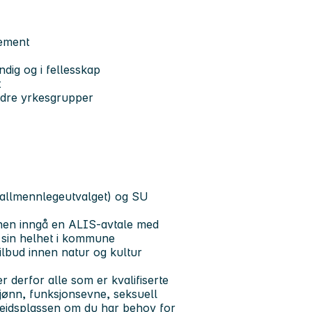
jement
ndig og i fellesskap
t
andre yrkesgrupper
(allmennlegeutvalget) og SU
unen inngå en ALIS-avtale med
i sin helhet i kommune
tilbud innen natur og kultur
derfor alle som er kvalifiserte
 kjønn, funksjonsevne, seksuell
arbeidsplassen om du har behov for