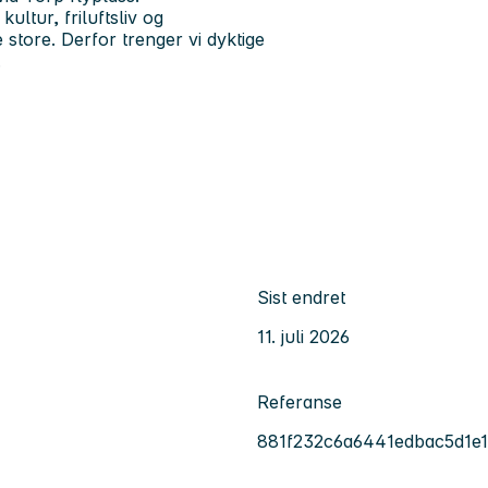
ultur, friluftsliv og
tore. Derfor trenger vi dyktige
.
Sist endret
11. juli 2026
Referanse
881f232c6a6441edbac5d1e