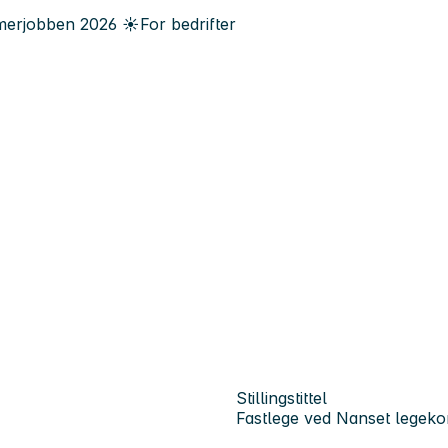
erjobben
2026
☀️
For bedrifter
Stillingstittel
Fastlege ved Nanset legeko