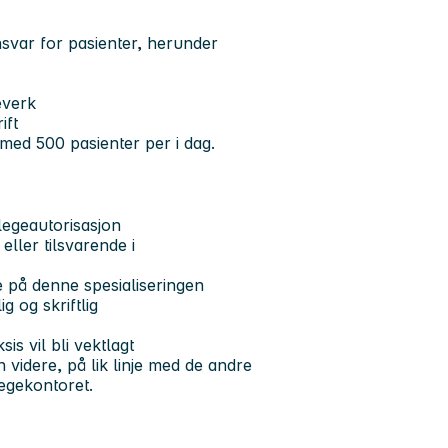
var for pasienter, herunder
everk
ift
 med 500 pasienter per i dag.
legeautorisasjon
ller tilsvarende i
rte på denne spesialiseringen
 og skriftlig
is vil bli vektlagt
 videre, på lik linje med de andre
egekontoret.