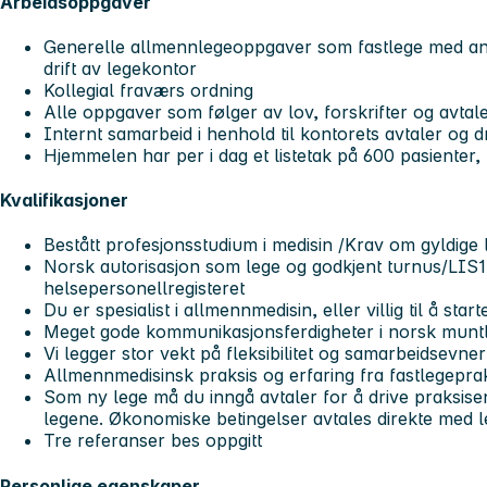
Arbeidsoppgaver
Generelle allmennlegeoppgaver som fastlege med ans
drift av legekontor
Kollegial fraværs ordning
Alle oppgaver som følger av lov, forskrifter og avtal
Internt samarbeid i henhold til kontorets avtaler og dr
Hjemmelen har per i dag et listetak på 600 pasienter,
Kvalifikasjoner
Bestått profesjonsstudium i medisin /Krav om gyldige 
Norsk autorisasjon som lege og godkjent turnus/LIS1 e
helsepersonellregisteret
Du er spesialist i allmennmedisin, eller villig til å sta
Meget gode kommunikasjonsferdigheter i norsk muntlig
Vi legger stor vekt på fleksibilitet og samarbeidsevner
Allmennmedisinsk praksis og erfaring fra fastlegepraks
Som ny lege må du inngå avtaler for å drive praksisen
legene. Økonomiske betingelser avtales direkte med l
Tre referanser bes oppgitt
Personlige egenskaper