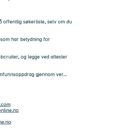
offentlig søkerliste, selv om du
r som har betydning for
cruiter, og legge ved attester
samfunnsoppdrag gjennom ver...
.com
online.no
ne.no