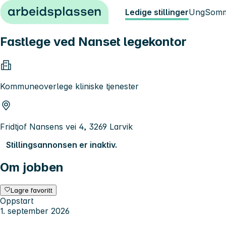
Hopp til innhold
Ledige stillinger
Ung
Somm
Fastlege ved Nanset legekontor
Kommuneoverlege kliniske tjenester
Fridtjof Nansens vei 4, 3269 Larvik
Stillingsannonsen er inaktiv.
Om jobben
Lagre favoritt
Oppstart
1. september 2026