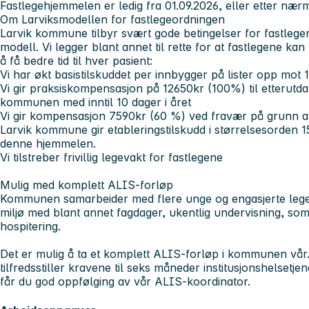
Fastlegehjemmelen er ledig fra 01.09.2026, eller etter nærm
Om Larviksmodellen for fastlegeordningen
Larvik kommune tilbyr svært gode betingelser for fastlege
modell. Vi legger blant annet til rette for at fastlegene kan
å få bedre tid til hver pasient:
Vi har økt basistilskuddet per innbygger på lister opp mot
Vi gir praksiskompensasjon på 12650kr (100%) til etterutdan
kommunen med inntil 10 dager i året
Vi gir kompensasjon 7590kr (60 %) ved fravær på grunn av s
Larvik kommune gir etableringstilskudd i størrelsesorden 
denne hjemmelen.
Vi tilstreber frivillig legevakt for fastlegene
Mulig med komplett ALIS-forløp
Kommunen samarbeider med flere unge og engasjerte leger
miljø med blant annet fagdager, ukentlig undervisning, som 
hospitering.
Det er mulig å ta et komplett ALIS-forløp i kommunen vår
tilfredsstiller kravene til seks måneder institusjonshelsetj
får du god oppfølging av vår ALIS-koordinator.