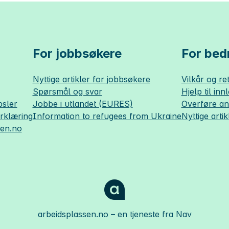
For jobbsøkere
For bedr
Nyttige artikler for jobbsøkere
Vilkår og ret
Spørsmål og svar
Hjelp til inn
sler
Jobbe i utlandet (EURES)
Overføre a
erklæring
Information to refugees from Ukraine
Nyttige artik
sen.no
arbeidsplassen.no
– en tjeneste fra Nav