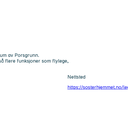
ntrum av Porsgrunn.
også flere funksjoner som flylege,
Nettsted
https://sosterhjemmet.no/le