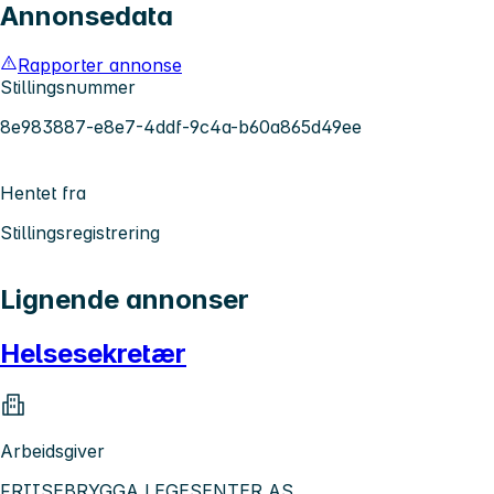
Annonsedata
Rapporter annonse
Stillingsnummer
8e983887-e8e7-4ddf-9c4a-b60a865d49ee
Hentet fra
Stillingsregistrering
Lignende annonser
Helsesekretær
Arbeidsgiver
FRIISEBRYGGA LEGESENTER AS