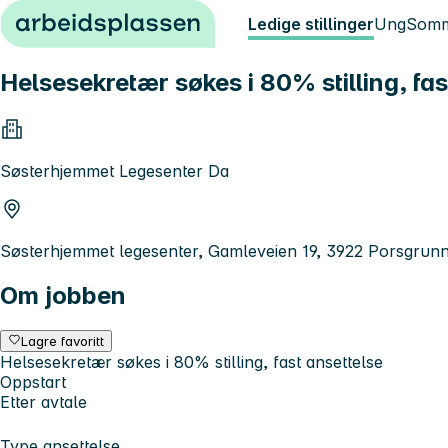
Hopp til innhold
Ledige stillinger
Ung
Somm
Helsesekretær søkes i 80% stilling, fas
Søsterhjemmet Legesenter Da
Søsterhjemmet legesenter, Gamleveien 19, 3922 Porsgrun
Om jobben
Lagre favoritt
Helsesekretær søkes i 80% stilling, fast ansettelse
Oppstart
Etter avtale
Type ansettelse