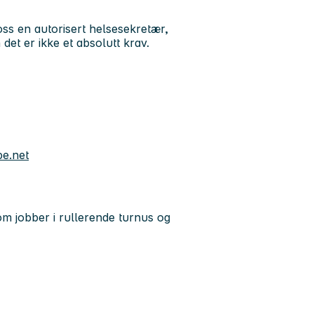
 oss en autorisert helsesekretær,
det er ikke et absolutt krav.
e.net
om jobber i rullerende turnus og