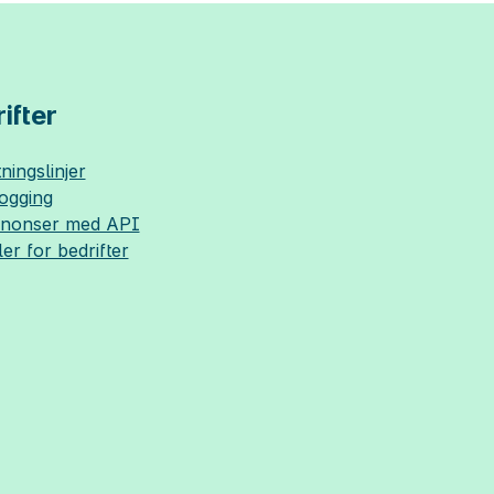
ifter
ningslinjer
logging
nnonser med API
ler for bedrifter