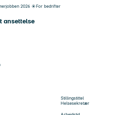
erjobben
2026
☀️
For bedrifter
t ansettelse
n
Stillingstittel
Helsesekretær
Arbeidstid