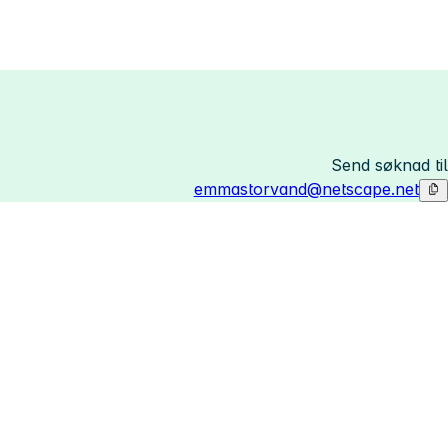
Send søknad til
emmastorvand@netscape.net