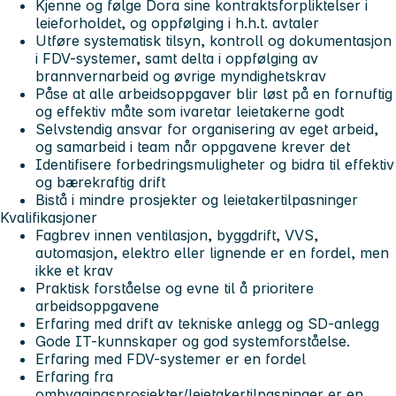
Kjenne og følge Dora sine kontraktsforpliktelser i
leieforholdet, og oppfølging i h.h.t. avtaler
Utføre systematisk tilsyn, kontroll og dokumentasjon
i FDV-systemer, samt delta i oppfølging av
brannvernarbeid og øvrige myndighetskrav
Påse at alle arbeidsoppgaver blir løst på en fornuftig
og effektiv måte som ivaretar leietakerne godt
Selvstendig ansvar for organisering av eget arbeid,
og samarbeid i team når oppgavene krever det
Identifisere forbedringsmuligheter og bidra til effektiv
og bærekraftig drift
Bistå i mindre prosjekter og leietakertilpasninger
Kvalifikasjoner
Fagbrev innen ventilasjon, byggdrift, VVS,
automasjon, elektro eller lignende er en fordel, men
ikke et krav
Praktisk forståelse og evne til å prioritere
arbeidsoppgavene
Erfaring med drift av tekniske anlegg og SD-anlegg
Gode IT-kunnskaper og god systemforståelse.
Erfaring med FDV-systemer er en fordel
Erfaring fra
ombyggingsprosjekter/leietakertilpasninger er en