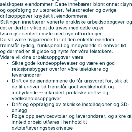
selskapets eiendommer. Dette innebærer blant annet tilsyn
og oppfølging av utearealer, fellesarealer og øvrige
driftsoppgaver knyttet til eiendommene.
Stillingen innebærer varierte praktiske arbeidsoppgaver og
det er derfor viktig at du trives med dette og er
løsningsorientert i møte med nye utfordringer.
Du vil være avgjørende for at den enkelte eiendom
fremstår ryddig, funksjonell og innbydende til enhver tid
og dermed er til glede og nytte for våre leietakere.
Videre vil dine arbeidsoppgaver være:
Sikre gode kundeopplevelser og være en god
relasjonsbygger overfor våre leietakere og
leverandører
Drift av de eiendommene du får ansvaret for, slik at
de til enhver tid fremstår godt vedlikeholdt og
innbydende -- inkludert praktiske drifts- og
vedlikeholdsoppgaver
Drift og oppfølging av tekniske installasjoner og SD-
anlegg
Følge opp serviceavtaler og leverandører, og sikre at
innleid arbeid utføres i henhold til
avtale/leveringsbeskrivelse