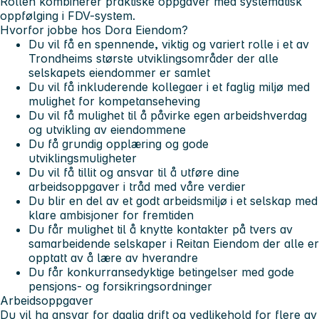
Rollen kombinerer praktiske oppgaver med systematisk
oppfølging i FDV-system.
Hvorfor jobbe hos Dora Eiendom?
Du vil få en spennende, viktig og variert rolle i et av
Trondheims største utviklingsområder der alle
selskapets eiendommer er samlet
Du vil få inkluderende kollegaer i et faglig miljø med
mulighet for kompetanseheving
Du vil få mulighet til å påvirke egen arbeidshverdag
og utvikling av eiendommene
Du få grundig opplæring og gode
utviklingsmuligheter
Du vil få tillit og ansvar til å utføre dine
arbeidsoppgaver i tråd med våre verdier
Du blir en del av et godt arbeidsmiljø i et selskap med
klare ambisjoner for fremtiden
Du får mulighet til å knytte kontakter på tvers av
samarbeidende selskaper i Reitan Eiendom der alle er
opptatt av å lære av hverandre
Du får konkurransedyktige betingelser med gode
pensjons- og forsikringsordninger
Arbeidsoppgaver
Du vil ha ansvar for daglig drift og vedlikehold for flere av