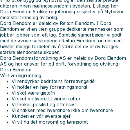
aktøren innen næringseiendom i bydelen. I tillegg har
Dora Eiendom 5 ulike reguleringsprosjekter på Nyhavna
med stort innslag av bolig.
Dora Eiendom er deleid av Reitan Eiendom. I Dora
Eiendom er vi en liten gruppe dedikerte mennesker som
jobber jobber som ett lag. Samtidig samarbeider vi godt
med de øvrige selskapene i Reitan Eiendom, og dermed
høster mange fordeler av å være del av et av Norges
største eiendomsselskaper.
Dora Eiendomsforvaltning AS er heleid av Dora Eiendom
AS og har ansvar for all drift, forvaltning og utvikling i
Dora Eiendom.
Vårt verdigrunnlag
Vi rendyrker bedriftens forretningsidé
Vi holder en høy forretningsmoral
Vi skal være gjeldfri
Vi skal motivere til vinnerkultur
Vi tenker positivt og offensivt
Vi snakker med hverandre ikke om hverandre
Kunden er vår øverste sjef
Vi vil ha det morsomt og lønnsomt