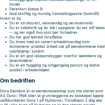
fordel
Førerkort klasse B
God skriftlig og muntlig fremstillingsevne (bokmål)
Hvem er du
Du er strukturert, selvstendig og serviceinnstilt
Du er initiativrik og tar tak i oppgaver du ser må løses
-- og ser også hva som bør forbedres
Du har god teknisk forståelse
Du trives med en variert arbeidshverdag som
kombinerer praktisk arbeid ute på eiendommene med
oppfølging i system
Du er en god relasjonsbygger overfor leietakere og
leverandører
Du er en hyggelig og omgjengelig person og bidrar
positivt i arbeidsmiljøet
Om bedriften
Dora Eiendom er et eiendomsselskap som ble startet som
AS Dora i 1968 etter at grunnleggerne av selskapet kjøpte
ubåtbunkeren Dora 1 på Nyhavna i Trondheim. I dag eier
vi 18 ulike bygg på Nyhavna og er den største private