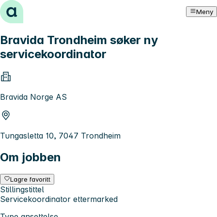
Hopp til innhold
Meny
Bravida Trondheim søker ny
servicekoordinator
Bravida Norge AS
Tungasletta 10, 7047 Trondheim
Om jobben
Lagre favoritt
Stillingstittel
Servicekoordinator ettermarked
Type ansettelse