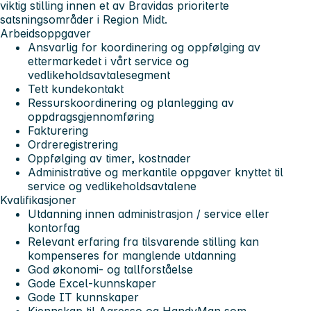
viktig stilling innen et av Bravidas prioriterte
satsningsområder i Region Midt.
Arbeidsoppgaver
Ansvarlig for koordinering og oppfølging av
ettermarkedet i vårt service og
vedlikeholdsavtalesegment
Tett kundekontakt
Ressurskoordinering og planlegging av
oppdragsgjennomføring
Fakturering
Ordreregistrering
Oppfølging av timer, kostnader
Administrative og merkantile oppgaver knyttet til
service og vedlikeholdsavtalene
Kvalifikasjoner
Utdanning innen administrasjon / service eller
kontorfag
Relevant erfaring fra tilsvarende stilling kan
kompenseres for manglende utdanning
God økonomi- og tallforståelse
Gode Excel-kunnskaper
Gode IT kunnskaper
Kjennskap til Agresso og HandyMan som