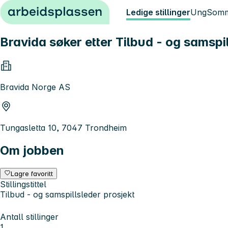
Hopp til innhold
Ledige stillinger
Ung
Somm
Bravida søker etter Tilbud - og samspil
Bravida Norge AS
Tungasletta 10, 7047 Trondheim
Om jobben
Lagre favoritt
Stillingstittel
Tilbud - og samspillsleder prosjekt
Antall stillinger
1