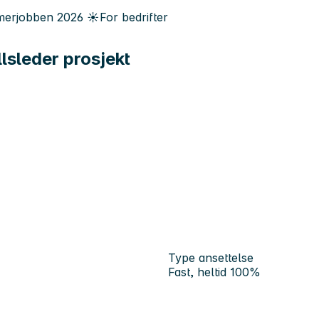
erjobben
2026
☀️
For bedrifter
lsleder prosjekt
Type ansettelse
Fast, heltid 100%