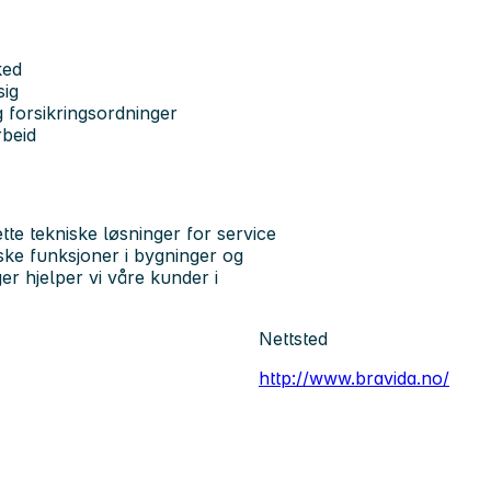
ked
sig
 forsikringsordninger
rbeid
te tekniske løsninger for service
iske funksjoner i bygninger og
r hjelper vi våre kunder i
Nettsted
http://www.bravida.no/