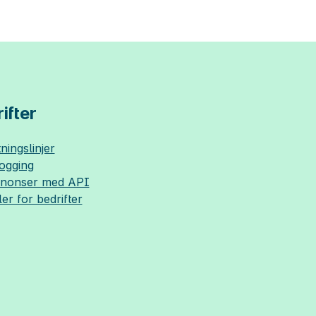
ifter
ningslinjer
logging
nnonser med API
ler for bedrifter