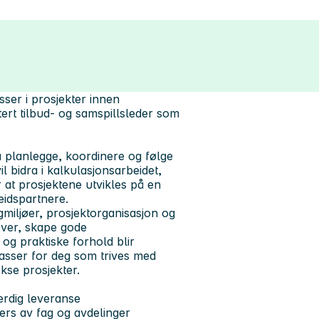
sser i prosjekter innen
tert tilbud- og samspillsleder som
 å planlegge, koordinere og følge
il bidra i kalkulasjonsarbeidet,
r at prosjektene utvikles på en
eidspartnere.
gmiljøer, prosjektorganisasjon og
over, skape gode
og praktiske forhold blir
passer for deg som trives med
kse prosjekter.
erdig leveranse
vers av fag og avdelinger