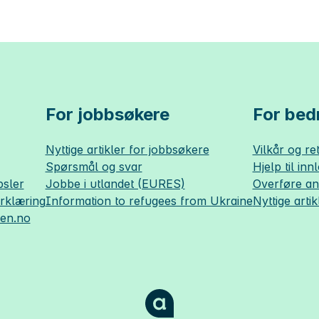
For jobbsøkere
For bedr
Nyttige artikler for jobbsøkere
Vilkår og ret
Spørsmål og svar
Hjelp til inn
sler
Jobbe i utlandet (EURES)
Overføre a
erklæring
Information to refugees from Ukraine
Nyttige artik
sen.no