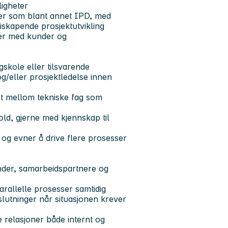
ligheter
er som blant annet IPD, med
diskapende prosjektutvikling
ner med kunder og
gskole eller tilsvarende
og/eller prosjektledelse innen
let mellom tekniske fag som
old, gjerne med kjennskap til
og evner å drive flere prosesser
kunder, samarbeidspartnere og
arallelle prosesser samtidig
beslutninger når situasjonen krever
 relasjoner både internt og