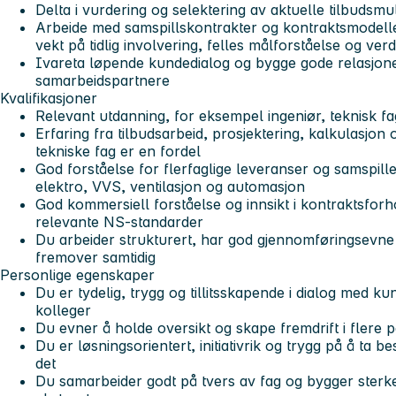
Delta i vurdering og selektering av aktuelle tilbudsmu
Arbeide med samspillskontrakter og kontraktsmodell
vekt på tidlig involvering, felles målforståelse og ver
Ivareta løpende kundedialog og bygge gode relasjo
samarbeidspartnere
Kvalifikasjoner
Relevant utdanning, for eksempel ingeniør, teknisk fa
Erfaring fra tilbudsarbeid, prosjektering, kalkulasjon 
tekniske fag er en fordel
God forståelse for flerfaglige leveranser og samspil
elektro, VVS, ventilasjon og automasjon
God kommersiell forståelse og innsikt i kontraktsforh
relevante NS-standarder
Du arbeider strukturert, har god gjennomføringsevne 
fremover samtidig
Personlige egenskaper
Du er tydelig, trygg og tillitsskapende i dialog med 
kolleger
Du evner å holde oversikt og skape fremdrift i flere p
Du er løsningsorientert, initiativrik og trygg på å ta 
det
Du samarbeider godt på tvers av fag og bygger sterke