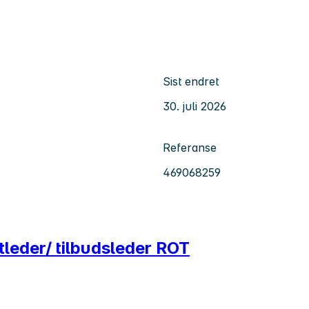
Sist endret
30. juli 2026
Referanse
469068259
tleder/ tilbudsleder ROT