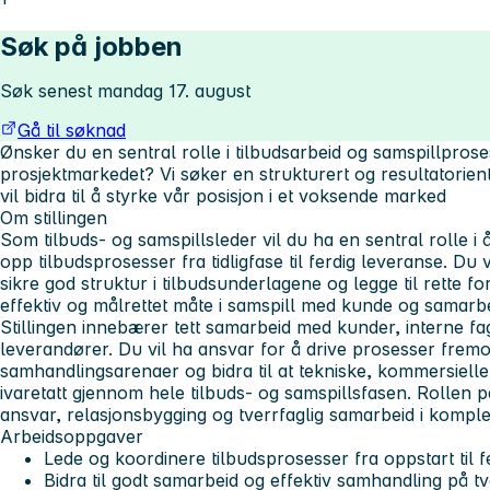
Søk på jobben
Søk senest mandag 17. august
Gå til søknad
Ønsker du en sentral rolle i tilbudsarbeid og samspillprose
prosjektmarkedet? Vi søker en strukturert og resultatorien
vil bidra til å styrke vår posisjon i et voksende marked
Om stillingen
Som tilbuds- og samspillsleder vil du ha en sentral rolle i
opp tilbudsprosesser fra tidligfase til ferdig leveranse. Du v
sikre god struktur i tilbudsunderlagene og legge til rette fo
effektiv og målrettet måte i samspill med kunde og samarb
Stillingen innebærer tett samarbeid med kunder, interne fa
leverandører. Du vil ha ansvar for å drive prosesser frem
samhandlingsarenaer og bidra til at tekniske, kommersielle 
ivaretatt gjennom hele tilbuds- og samspillsfasen. Rollen 
ansvar, relasjonsbygging og tverrfaglig samarbeid i komple
Arbeidsoppgaver
Lede og koordinere tilbudsprosesser fra oppstart til f
Bidra til godt samarbeid og effektiv samhandling på t