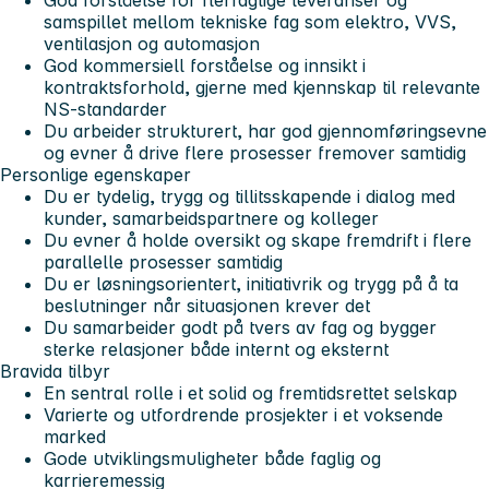
samspillet mellom tekniske fag som elektro, VVS,
ventilasjon og automasjon
God kommersiell forståelse og innsikt i
kontraktsforhold, gjerne med kjennskap til relevante
NS-standarder
Du arbeider strukturert, har god gjennomføringsevne
og evner å drive flere prosesser fremover samtidig
Personlige egenskaper
Du er tydelig, trygg og tillitsskapende i dialog med
kunder, samarbeidspartnere og kolleger
Du evner å holde oversikt og skape fremdrift i flere
parallelle prosesser samtidig
Du er løsningsorientert, initiativrik og trygg på å ta
beslutninger når situasjonen krever det
Du samarbeider godt på tvers av fag og bygger
sterke relasjoner både internt og eksternt
Bravida tilbyr
En sentral rolle i et solid og fremtidsrettet selskap
Varierte og utfordrende prosjekter i et voksende
marked
Gode utviklingsmuligheter både faglig og
karrieremessig