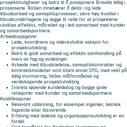
prosjektmuligheter og bidra til å posisjonere Bravida tidlig i
prosessene. Rollen innebærer å delta i og lede
tilbudsarbeid og samspillsprosesser, sikre høy kvalitet i
tilbudsunderlagene og legge til rette for at prosjektene
utvikles effektivt, målrettet og i tett samarbeid med kunder
og samarbeidspartnere.
Arbeidsoppgaver
Lede, koordinere og videreutvikle seksjon for
prosjektutvikling
Bidra til godt samarbeid og effektiv samhandling på
tvers av fag og avdelinger
Arbeide med tilbudsledelse, samspillskontrakter og
kontraktsmodeller som blant annet IPD, med vekt på
tidlig involvering, felles målforståelse og
verdiskapende prosjektutvikling
Ivareta løpende kundedialog og bygge gode
relasjoner med kunder og samarbeidspartnere
Kvalifikasjoner
Relevant utdanning, for eksempel ingeniør, teknisk
fagskole eller tilsvarende
Erfaring med ledelse og organisasjonsutvikling er en
fordel
God forståelse for flerfaglige leveranser og