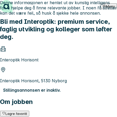
Denne informasjonen er hentet ut av kunstig intelligens
Hopp til innhold
Meny
for å hjelpe deg å finne relevante jobber. I noen få tilfeller
kan det være feil, så husk å sjekke hele annonsen.
Bli med Interoptik: premium service,
faglig utvikling og kolleger som løfter
deg.
Interoptik Horisont
Interoptik Horisont, 5130 Nyborg
Stillingsannonsen er inaktiv.
Om jobben
Lagre favoritt