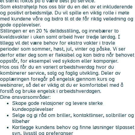
et sterkt fokus på å være best på service.
Som ekstrahjelp hos oss blir du en del av et inkluderende
og positivt arbeidsmiljø. Du vil spille en viktig rolle i møte
med kundene våre og bidra til at de får riktig veiledning og
gode opplevelser.
Stillingen er en 20 % deltidsstilling, og innebærer to
kveldsvakter i uken samt arbeid hver tredje lørdag. I
tillegg vil det være behov for ekstra vakter i travle
perioder som sommer, høst, jul, vinter og påske. Vi ser
derfor etter deg som er fleksibel og kan bidra når behovet
oppstår, for eksempel ved sykdom eller kampanjer.
Hos oss får du en variert arbeidshverdag hvor du
kombinerer service, salg og faglig utvikling. Deler av
opplæringen foregår på engelsk gjennom kurs og
webinarer, så det er viktig at du er komfortabel med å
forstå og bruke engelsk i arbeidshverdagen.
Dine ansvarsområder:
Skape gode relasjoner og levere sterke
kundeopplevelser
Selge og gi råd om briller, kontaktlinser, solbriller og
tilbehør
Kartlegge kundens behov og finne løsninger tilpasset
syn, livsstil og preferanser