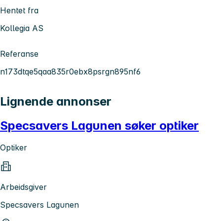
Hentet fra
Kollegia AS
Referanse
n173dtqe5qaa835r0ebx8psrgn895nf6
Lignende annonser
Specsavers Lagunen søker optiker
Optiker
Arbeidsgiver
Specsavers Lagunen