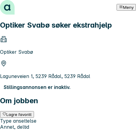
Hopp til innhold
Meny
Optiker Svabø søker ekstrahjelp
Optiker Svabø
Laguneveien 1, 5239 Rådal, 5239 Rådal
Stillingsannonsen er inaktiv.
Om jobben
Lagre favoritt
Type ansettelse
Annet, deltid