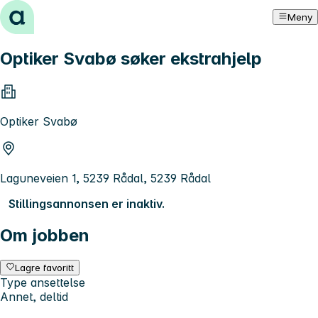
Hopp til innhold
Meny
Optiker Svabø søker ekstrahjelp
Optiker Svabø
Laguneveien 1, 5239 Rådal, 5239 Rådal
Stillingsannonsen er inaktiv.
Om jobben
Lagre favoritt
Type ansettelse
Annet, deltid