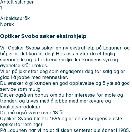
Antall stillinger
1
Arbeidsspråk
Norsk
Optiker Svabø søker ekstrahjelp
Vi i Optiker Svabø søker en ny ekstrahjelp på Lagunen og
håper at det kan bli deg! Hos oss møter du et faglig
spennende og utfordrende miljø der kundens syn og
øyehelse står i fokus.
Vi er på jakt etter deg som engasjerer deg for salg og er
glad i å jobbe med mennesker.
Du ønsker å gi kunden en god opplevelse og å yte så god
service som mulig.
Det er også en bonus om du har interesse for mote og
trender, og trives med å jobbe med merkevare og
kvalitetsprodukter.
Du må også være over 18 år.
Optiker Svabø ble til i 1896 og er en av Bergens eldste
optikerforretninger.
På Lagunen har vi holdt til siden senteret ble åpnet i 1985.