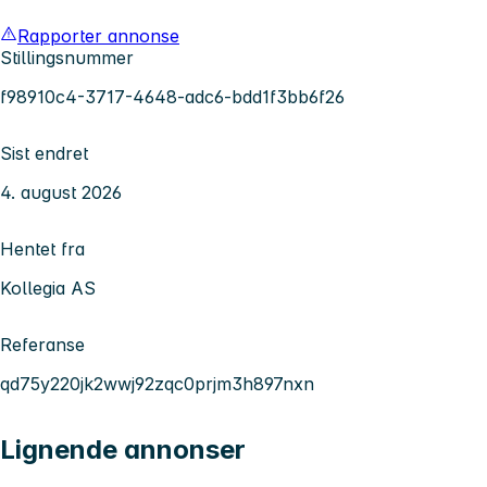
Rapporter annonse
Stillingsnummer
f98910c4-3717-4648-adc6-bdd1f3bb6f26
Sist endret
4. august 2026
Hentet fra
Kollegia AS
Referanse
qd75y220jk2wwj92zqc0prjm3h897nxn
Lignende annonser