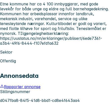
Etne kommune har ca 4 100 innbyggjarar, med gode
levekår for både unge og eldre og full barnehagedekning.
Kommunen har arbeidsplassar innanfor landbruk,
mekanisk industri, varehandel, service og ulike
tenesteytande næringar. Kulturtilbodet er godt og variert,
med flotte tilhøve for sport og friluftsliv. Tenestemålet er
nynorsk. TIlgjengelegheitserklæring:
https://uustatus.no/nn/erklaringer/publisert/6ede7361-
a3b4-49f6-8444-f107efd1a632
Sektor
Offentlig
Annonsedata
Rapporter annonse
Stillingsnummer
d047fba8-84f5-41d8-bbd1-cd8e4f643aa4