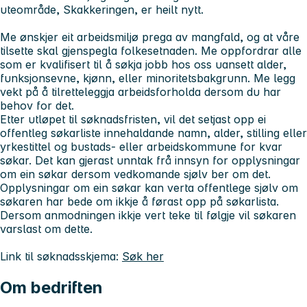
uteområde, Skakkeringen, er heilt nytt.
Me ønskjer eit arbeidsmiljø prega av mangfald, og at våre
tilsette skal gjenspegla folkesetnaden. Me oppfordrar alle
som er kvalifisert til å søkja jobb hos oss uansett alder,
funksjonsevne, kjønn, eller minoritetsbakgrunn. Me legg
vekt på å tilretteleggja arbeidsforholda dersom du har
behov for det.
Etter utløpet til søknadsfristen, vil det setjast opp ei
offentleg søkarliste innehaldande namn, alder, stilling eller
yrkestittel og bustads- eller arbeidskommune for kvar
søkar. Det kan gjerast unntak frå innsyn for opplysningar
om ein søkar dersom vedkomande sjølv ber om det.
Opplysningar om ein søkar kan verta offentlege sjølv om
søkaren har bede om ikkje å førast opp på søkarlista.
Dersom anmodningen ikkje vert teke til følgje vil søkaren
varslast om dette.
Link til søknadsskjema:
Søk her
Om bedriften