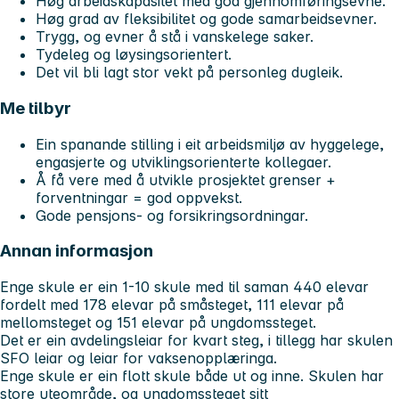
Høg arbeidskapasitet med god gjennomføringsevne.
Høg grad av fleksibilitet og gode samarbeidsevner.
Trygg, og evner å stå i vanskelege saker.
Tydeleg og løysingsorientert.
Det vil bli lagt stor vekt på personleg dugleik.
Me tilbyr
Ein spanande stilling i eit arbeidsmiljø av hyggelege,
engasjerte og utviklingsorienterte kollegaer.
Å få vere med å utvikle prosjektet grenser +
forventningar = god oppvekst.
Gode pensjons- og forsikringsordningar.
Annan informasjon
Enge skule er ein 1-10 skule med til saman 440 elevar
fordelt med 178 elevar på småsteget, 111 elevar på
mellomsteget og 151 elevar på ungdomssteget.
Det er ein avdelingsleiar for kvart steg, i tillegg har skulen
SFO leiar og leiar for vaksenopplæringa.
Enge skule er ein flott skule både ut og inne. Skulen har
store uteområde, og ungdomssteget sitt