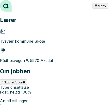
Hopp til innhold
Meny
Lærer
Tysvær kommune Skole
Rådhusvegen 9, 5570 Aksdal
Om jobben
Lagre favoritt
Type ansettelse
Fast, heltid 100%
Antall stillinger
1