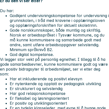
Er du den vi ser etter?
Du har:
Godkjent undervisningskompetanse for undervisning i
grunnskolen, i tråd med kravene i opplæringsloven
og opplæringsforskriften for aktuelt skoletrinn.
Gode norskkunnskaper, både muntlig og skriftlig.
Norsk er arbeidsspråket i Tysvær kommune, og du
må kunne kommunisere og samarbeide godt med
andre, samt utføre arbeidsoppgaver selvstendig.
Minimum språknivå B2.
God digital kompetanse.
Vi legger stor vekt på personlig egnethet. I tillegg til å ha
gode samarbeidsevner, kunne kommunisere godt og være
en positiv bidragsyter til arbeidsmiljøet, ser vi etter deg
som:
Har et inkluderende og positivt elevsyn
Er nytenkende og opptatt av pedagogisk utvikling
Er strukturert og selvstendig
Har god relasjonskompetanse
Er fleksibel og løsningsorientert
Er positiv og utviklingsorientert
Er en tydelig klasseleder, med evne til å bygge gode