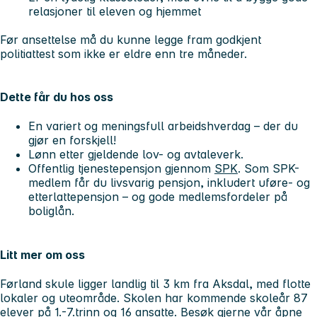
relasjoner til eleven og hjemmet
Før ansettelse må du kunne legge fram godkjent
politiattest som ikke er eldre enn tre måneder.
Dette får du hos oss
En variert og meningsfull arbeidshverdag – der du
gjør en forskjell!
Lønn etter gjeldende lov- og avtaleverk.
Offentlig tjenestepensjon gjennom
SPK
. Som SPK-
medlem får du livsvarig pensjon, inkludert uføre- og
etterlattepensjon – og gode medlemsfordeler på
boliglån.
Litt mer om oss
Førland skule ligger landlig til 3 km fra Aksdal, med flotte
lokaler og uteområde. Skolen har kommende skoleår 87
elever på 1.-7.trinn og 16 ansatte. Besøk gjerne vår åpne