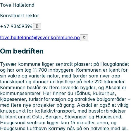
Tove Halleland
Konstituert rektor
+47 93659394
tove.halleland@tysver.kommune.no
Om bedriften
Tysvær kommune ligger sentralt plassert på Haugalandet
og har om lag 11 700 innbyggere. Kommunen er kjent for
sin vakre og varierte natur, med fjorder som river opp
landskapet og danner en kystlinje på hele 220 kilometer.
Kommunen består av flere levende bygder, og Aksdal er
kommunesenteret. Her finner du rådhus, kulturhus,
kjøpesenter, turistinformasjon og attraktive boligområder –
med flere nye prosjekter på gang. Aksdal er også et viktig
knutepunkt for kollektivtransport, med bussforbindelser
til blant annet Oslo, Bergen, Stavanger og Haugesund.
Haugesund sentrum ligger kun 15 minutter unna, og
Haugesund Lufthavn Karmøy nås på en halvtime med bil.