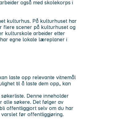
marbeider også med skolekorps i
net kulturhus. På kulturhuset har
r flere scener på kulturhuset og
ær kulturskole arbeider etter
har egne lokale læreplaner i
kan laste opp relevante vitnemål
ghet til å laste dem opp, kan
g søkerliste. Denne inneholder
r alle søkere. Det følger av
i offentliggjort selv om du har
 varslet før offentliggjøring.