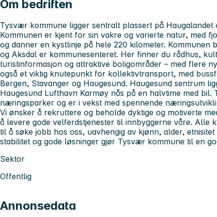
Om bedriften
Tysvær kommune ligger sentralt plassert på Haugalandet 
Kommunen er kjent for sin vakre og varierte natur, med fj
og danner en kystlinje på hele 220 kilometer. Kommunen b
og Aksdal er kommunesenteret. Her finner du rådhus, kult
turistinformasjon og attraktive boligområder – med flere n
også et viktig knutepunkt for kollektivtransport, med bussf
Bergen, Stavanger og Haugesund. Haugesund sentrum ligg
Haugesund Lufthavn Karmøy nås på en halvtime med bil. T
næringsparker og er i vekst med spennende næringsutviklin
Vi ønsker å rekruttere og beholde dyktige og motiverte m
å levere gode velferdstjenester til innbyggerne våre. Alle 
til å søke jobb hos oss, uavhengig av kjønn, alder, etnisit
stabilitet og gode løsninger gjør Tysvær kommune til en go
Sektor
Offentlig
Annonsedata