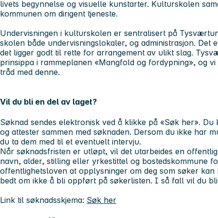
livets begynnelse og visuelle kunstarter. Kulturskolen sa
kommunen om dirigent tjeneste.
Undervisningen i kulturskolen er sentralisert på Tysværtu
skolen både undervisningslokaler, og administrasjon. Det e
det ligger godt til rette for arrangement av ulikt slag. Tysv
prinsippa i rammeplanen «Mangfold og fordypning», og vi 
tråd med denne.
Vil du bli en del av laget?
Søknad sendes elektronisk ved å klikke på «Søk her». Du 
og attester sammen med søknaden. Dersom du ikke har muli
du ta dem med til et eventuelt intervju.
Når søknadsfristen er utløpt, vil det utarbeides en offentli
navn, alder, stilling eller yrkestittel og bostedskommune fo
offentlighetsloven at opplysninger om deg som søker kan bl
bedt om ikke å bli oppført på søkerlisten. I så fall vil du bli
Link til søknadsskjema:
Søk her