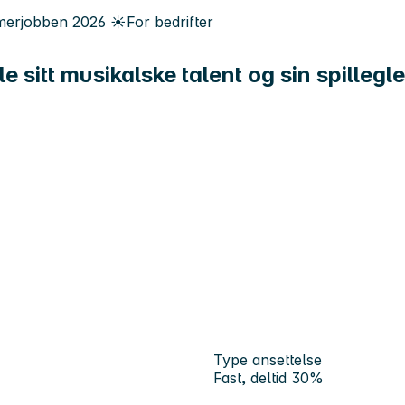
erjobben
2026
☀️
For bedrifter
le sitt musikalske talent og sin spillegl
Type ansettelse
Fast, deltid 30%