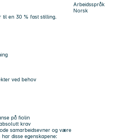
Arbeidsspråk
Norsk
il en 30 % fast stilling.
ning
jekter ved behov
se på fiolin
absolutt krav
ha gode samarbeidsevner og være
som har disse egenskapene: