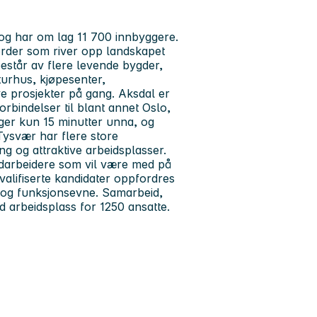
og har om lag 11 700 innbyggere.
order som river opp landskapet
estår av flere levende bygder,
urhus, kjøpesenter,
ye prosjekter på gang. Aksdal er
orbindelser til blant annet Oslo,
er kun 15 minutter unna, og
ysvær har flere store
g og attraktive arbeidsplasser.
edarbeidere som vil være med på
kvalifiserte kandidater oppfordres
et og funksjonsevne. Samarbeid,
d arbeidsplass for 1250 ansatte.