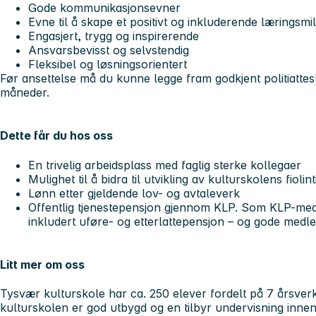
Gode kommunikasjonsevner
Evne til å skape et positivt og inkluderende læringsmil
Engasjert, trygg og inspirerende
Ansvarsbevisst og selvstendig
Fleksibel og løsningsorientert
Før ansettelse må du kunne legge fram godkjent politiattes
måneder.
Dette får du hos oss
En trivelig arbeidsplass med faglig sterke kollegaer
Mulighet til å bidra til utvikling av kulturskolens fiolin
Lønn etter gjeldende lov- og avtaleverk
Offentlig tjenestepensjon gjennom KLP. Som KLP-medl
inkludert uføre- og etterlattepensjon – og gode medle
Litt mer om oss
Tysvær kulturskole har ca. 250 elever fordelt på 7 årsverk
kulturskolen er god utbygd og en tilbyr undervisning innen