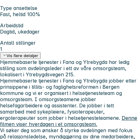
Type ansettelse
Fast, heltid 100%
Arbeidstid
Dagtid, ukedager
Antall stillinger
1
Vis flere detaljer
Hjemmebaserte tjenester i Fana og Ytrebygda har ledig
stilling som avdelingsleder i ett av våre omsorgsteam,
lokalisert i Ytrebygdsvegen 215.
Hjemmebaserte tjenester i Fana og Ytrebygda jobber etter
prinsippene i tillits- og faglighetsreformen i Bergen
kommune og vi er organisert i helsetjenesteteam og
omsorgsteam. I omsorgsteamene jobber
helsefagarbeidere og assistenter. De jobber i tett
samarbeid med sykepleiere, fysioterapeuter,
ergoterapeuter som jobber i helsetjenesteteamene.
Denne
filmen viser hverdagen i et omsorgsteam.
Vi søker deg som ønsker å styrke avdelingen med fokus
på relasjonsledelse, myndiggjøring av dine medarbeidere,