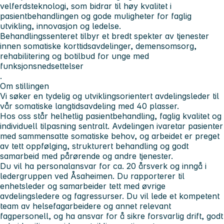
velferdsteknologi, som bidrar til høy kvalitet i
pasientbehandlingen og gode muligheter for faglig
utvikling, innovasjon og ledelse.
Behandlingssenteret tilbyr et bredt spekter av tjenester
innen somatiske korttidsavdelinger, demensomsorg,
rehabilitering og botilbud for unge med
funksjonsnedsettelser
.
Om stillingen
Vi søker en tydelig og utviklingsorientert avdelingsleder til
vår somatiske langtidsavdeling med 40 plasser.
Hos oss står helhetlig pasientbehandling, faglig kvalitet og
individuell tilpasning sentralt. Avdelingen ivaretar pasienter
med sammensatte somatiske behov, og arbeidet er preget
av tett oppfølging, strukturert behandling og godt
samarbeid med pårørende og andre tjenester.
Du vil ha personalansvar for ca. 20 årsverk og inngå i
ledergruppen ved Åsaheimen. Du rapporterer til
enhetsleder og samarbeider tett med øvrige
avdelingsledere og fagressurser. Du vil lede et kompetent
team av helsefagarbeidere og annet relevant
fagpersonell, og ha ansvar for å sikre forsvarlig drift, godt