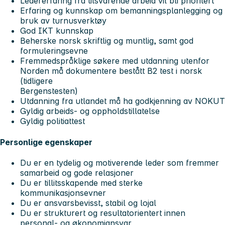
Ledererfaring fra tilsvarende arbeid vil bli prioritert
Erfaring og kunnskap om bemanningsplanlegging og
bruk av turnusverktøy
God IKT kunnskap
Beherske norsk skriftlig og muntlig, samt god
formuleringsevne
Fremmedspråklige søkere med utdanning utenfor
Norden må dokumentere bestått B2 test i norsk
(tidligere
Bergenstesten)
Utdanning fra utlandet må ha godkjenning av NOKUT
Gyldig arbeids- og oppholdstillatelse
Gyldig politiattest
Personlige egenskaper
Du er en tydelig og motiverende leder som fremmer
samarbeid og gode relasjoner
Du er tillitsskapende med sterke
kommunikasjonsevner
Du er ansvarsbevisst, stabil og lojal
Du er strukturert og resultatorientert innen
personal- og økonomiansvar