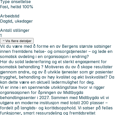
Type ansettelse
Fast, heltid 100%
Arbeidstid
Dagtid, ukedager
Antall stillinger
1
Vis flere detaljer
Vil du være med å forme en av Bergens største satsinger
innen fremtidens helse- og omsorgstjenester – og lede en
somatisk avdeling i en organisasjon i endring?
Har du solid ledererfaring og et sterkt engasjement for
somatisk behandling ? Motiveres du av å skape resultater
gjennom andre, og av å utvikle tjenester som gir pasienter
trygghet, behandling av høy kvalitet og økt livskvalitet? Da
kan dette være en aktuell ledermulighet for deg.
Vi er inne i en spennende utviklingsfase hvor vi rigger
organisasjonen for åpningen av Midtbygda
behandlingssenter i 2027. Sammen med Midtbygda vil vi
utgjøre en moderne institusjon med totalt 200 plasser –
fordelt på langtids- og korttidsopphold. Vi satser på felles
funksjoner, smart ressursdeling og fremtidsrettet