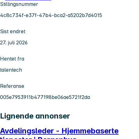
Stillingsnummer
4c8c734f-e37f-47b4-bca2-a5202b7d4015
Sist endret
27. juli 2026
Hentet fra
talentech
Referanse
005e7953911b477198be06ae5721f2da
Lignende annonser
Avdelingsleder - Hjemmebaserte