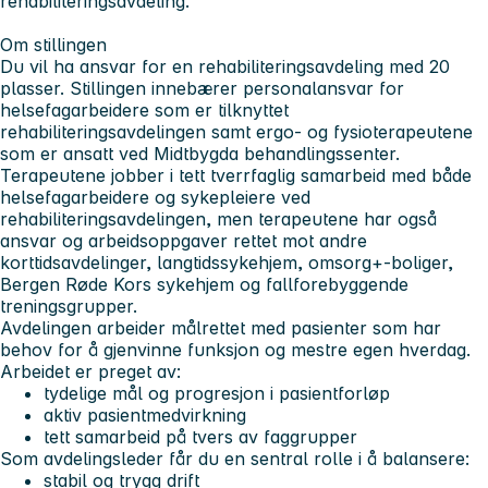
rehabiliteringsavdeling.
Om stillingen
Du vil ha ansvar for en rehabiliteringsavdeling med 20
plasser. Stillingen innebærer personalansvar for
helsefagarbeidere som er tilknyttet
rehabiliteringsavdelingen samt ergo- og fysioterapeutene
som er ansatt ved Midtbygda behandlingssenter.
Terapeutene jobber i tett tverrfaglig samarbeid med både
helsefagarbeidere og sykepleiere ved
rehabiliteringsavdelingen, men terapeutene har også
ansvar og arbeidsoppgaver rettet mot andre
korttidsavdelinger, langtidssykehjem, omsorg+-boliger,
Bergen Røde Kors sykehjem og fallforebyggende
treningsgrupper.
Avdelingen arbeider målrettet med pasienter som har
behov for å gjenvinne funksjon og mestre egen hverdag.
Arbeidet er preget av:
tydelige mål og progresjon i pasientforløp
aktiv pasientmedvirkning
tett samarbeid på tvers av faggrupper
Som avdelingsleder får du en sentral rolle i å balansere:
stabil og trygg drift