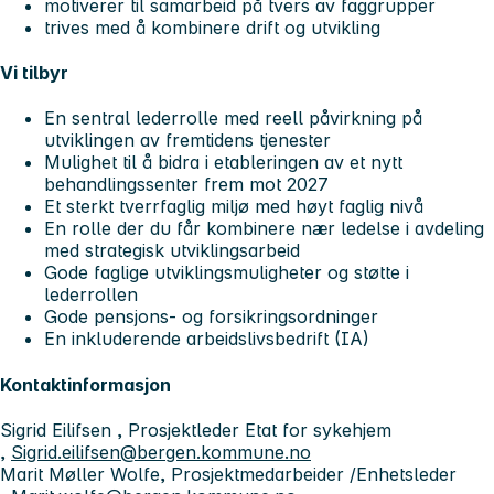
motiverer til samarbeid på tvers av faggrupper
trives med å kombinere drift og utvikling
Vi tilbyr
En sentral lederrolle med reell påvirkning på
utviklingen av fremtidens tjenester
Mulighet til å bidra i etableringen av et nytt
behandlingssenter frem mot 2027
Et sterkt tverrfaglig miljø med høyt faglig nivå
En rolle der du får kombinere nær ledelse i avdeling
med strategisk utviklingsarbeid
Gode faglige utviklingsmuligheter og støtte i
lederrollen
Gode pensjons- og forsikringsordninger
En inkluderende arbeidslivsbedrift (IA)
Kontaktinformasjon
Sigrid Eilifsen , Prosjektleder Etat for sykehjem
,
Sigrid.eilifsen@bergen.kommune.no
Marit Møller Wolfe, Prosjektmedarbeider /Enhetsleder