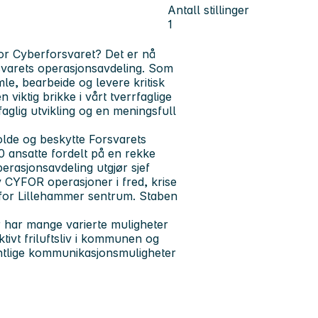
Antall stillinger
1
e for Cyberforsvaret? Det er nå
orsvarets operasjonsavdeling. Som
amle, bearbeide og levere kritisk
 viktig brikke i vårt tverrfaglige
faglig utvikling og en meningsfull
olde og beskytte Forsvarets
 ansatte fordelt på en rekke
erasjonsavdeling utgjør sjef
v CYFOR operasjoner i fred, krise
n for Lillehammer sentrum. Staben
 har mange varierte muligheter
ktivt friluftsliv i kommunen og
ntlige kommunikasjonsmuligheter