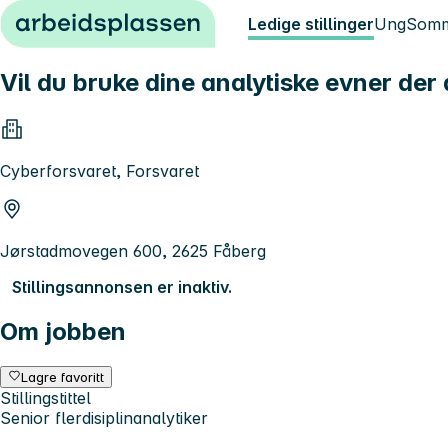
Hopp til innhold
Ledige stillinger
Ung
Somm
Vil du bruke dine analytiske evner der 
Cyberforsvaret, Forsvaret
Jørstadmovegen 600, 2625 Fåberg
Stillingsannonsen er inaktiv.
Om jobben
Lagre favoritt
Stillingstittel
Senior flerdisiplinanalytiker