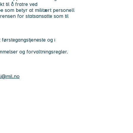
t til å fratre ved
e som betyr at militært personell
sgrensen for statsansatte som til
nt førstegangstjeneste og i
temmelser og forvaltningsregler.
li@mil.no