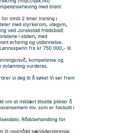
sikring (http://spk.no)
 kompetanseheving med blant
or inntil 2 timer trening i
liteter med styrkerom, utegym,
ing ved Jorekstad fritidsbad)
avtalene i staten, med
evant erfaring og utdannelse.
 Lønnsspenn fra kr 750 000,- til
tdanningsnivå, kompetanse og
re avlønning vurderes.
drer vi deg til å søke! Vi ser frem
 om at militært tilsatte plikter å
 avansement mv. som er fastsatt i
edelsesdato. Rådsbehandling for
aret til oppnådd særaldersgrense