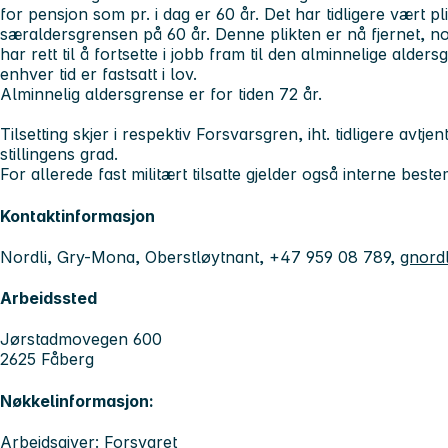
for pensjon som pr. i dag er 60 år. Det har tidligere vært plik
særaldersgrensen på 60 år. Denne plikten er nå fjernet, no
har rett til å fortsette i jobb fram til den alminnelige alder
enhver tid er fastsatt i lov.
Alminnelig aldersgrense er for tiden 72 år.
Tilsetting skjer i respektiv Forsvarsgren, iht. tidligere avtje
stillingens grad.
For allerede fast militært tilsatte gjelder også interne bes
Kontaktinformasjon
Nordli, Gry-Mona, Oberstløytnant, +47 959 08 789,
gnord
Arbeidssted
Jørstadmovegen 600
2625 Fåberg
Nøkkelinformasjon:
Arbeidsgiver: Forsvaret