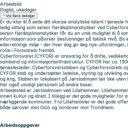
Arbeidstid
Dagtid, ukedager
Vis flere detaljer
Er du klar til å sette ditt skarpe analytiske talent i tjenest
ledig stilling som senior flerdisiplinanalytiker ved Cyberf
senior flerdisiplinanalytiker får du en unik mulighet til å s
informasjon som påvirker beslutninger på taktisk nivå. Bli en
etterretnings miljø - der hver dag gir deg nye utfordringer, 
rolle i Forsvarets fremtid.
Cyberforsvaret (CYFOR) er ansvarlig for å drifte, vedlikeh
samband og informasjonsinfrastruktur. CYFOR har ca. 1300
tjenestesteder. Cyberforsvarsstaben og Cyberforsvarets op
CYFOR stab og understøtter ledelse, styring og utvikling a
og krig. Staben er lokalisert på Jørstadmoen leir like ute
har også utvalgt personell på andre baser.
Arbeidssted er Jørstadmoen ved Lillehammer. Lillehammer
innen kultur og idrett. I tillegg er det gode muligheter for a
nærliggende kommuner. Fra Lillehammer er det gode offe
både sørover mot Oslo og nordover mot Trondheim.
Arbeidsoppgaver