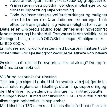
tilbud om boliglån, samt yrkesskade- og gruppelivsfor
Vi investerer i deg og tilbyr utviklingsmuligheter og
annet kursportal og stipendordning
Gode livsfaseorienterte velferdsordringer og mulighet f
arbeidstiden per uke (Jørstadmoen leir har egne fasi
utleie av treningsutstyr og videre mulighet for svømm
Dette er en OR/befals stilling som lønnes etter hovedtariff
lønnsplassering i henhold til Forsvarets lønnspolitikk, rel
Stillingen har gradsnivå OR7/Stabssersjant/Flotiljemester.
kr 850 000,-.
Innplassering i grad fastsettes med bakgrunn i militært u
ansiennitet. For spesielt godt kvalifiserte søkere kan høye
Ønsker du å bidra til Forsvarets videre utvikling? Da oppfor
til å motta din søknad.
Vilkår og tidspunkt for tilsetting
Tilsetningen skjer i henhold til forsvarsloven §44 fjerde ledd
overholde reglene om tilsetting, utdanning, disponering og
den til enhver tid gjeldende ordningen for militært tilsatte.
Stillingen lyses ut med fast tilsetting T-60, fra avtalt tiltr
tilsettingen behandles ila september.
Med tilsetting T60 menes et fast tilsettingsforhold i Forsv