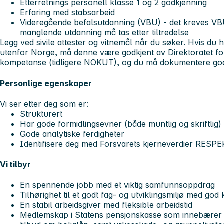
Etterretnings personell klasse 1 og 2 godkjenning
Erfaring med stabsarbeid
Videregående befalsutdanning (VBU) - det kreves VBU n
manglende utdanning må tas etter tiltredelse
Legg ved sivile attester og vitnemål når du søker. Hvis du 
utenfor Norge, må denne være godkjent av Direktoratet f
kompetanse (tidligere NOKUT), og du må dokumentere go
Personlige egenskaper
Vi ser etter deg som er:
Strukturert
Har gode formidlingsevner (både muntlig og skriftlig)
Gode analytiske ferdigheter
Identifisere deg med Forsvarets kjerneverdier RE
Vi tilbyr
En spennende jobb med et viktig samfunnsoppdrag
Tilhørighet til et godt fag- og utviklingsmiljø med go
En stabil arbeidsgiver med fleksible arbeidstid
Medlemskap i Statens pensjonskasse som innebærer 