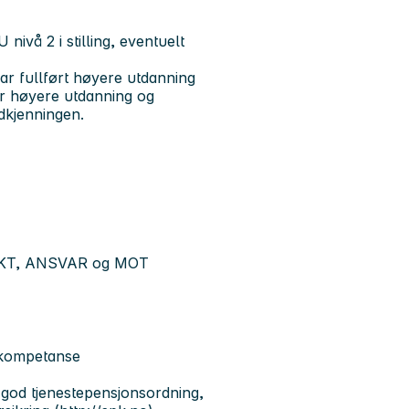
ivå 2 i stilling, eventuelt
har fullført høyere utdanning
or høyere utdanning og
dkjenningen.
SPEKT, ANSVAR og MOT
d kompetanse
god tjenestepensjonsordning,