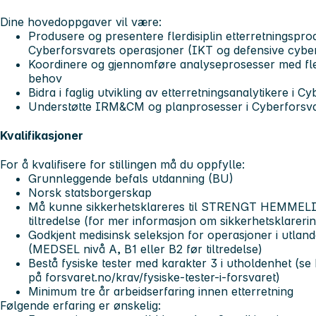
Dine hovedoppgaver vil være:
Produsere og presentere flerdisiplin etterretningspro
Cyberforsvarets operasjoner (IKT og defensive cybe
Koordinere og gjennomføre analyseprosesser med fler
behov
Bidra i faglig utvikling av etterretningsanalytikere i 
Understøtte IRM&CM og planprosesser i Cyberforsv
Kvalifikasjoner
For å kvalifisere for stillingen må du oppfylle:
Grunnleggende befals utdanning (BU)
Norsk statsborgerskap
Må kunne sikkerhetsklareres til STRENGT HEMME
tiltredelse (for mer informasjon om sikkerhetsklare
Godkjent medisinsk seleksjon for operasjoner i utland
(MEDSEL nivå A, B1 eller B2 før tiltredelse)
Bestå fysiske tester med karakter 3 i utholdenhet (se
på forsvaret.no/krav/fysiske-tester-i-forsvaret)
Minimum tre år arbeidserfaring innen etterretning
Følgende erfaring er ønskelig: