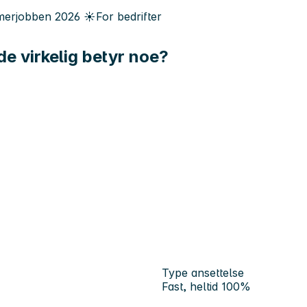
erjobben
2026
☀️
For bedrifter
de virkelig betyr noe?
Type ansettelse
Fast, heltid 100%