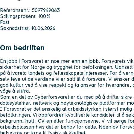
Referansenr.: 5097949063
Stillingsprosent: 100%
Fast
Søknadsfrist: 10.06.2026
Om bedriften
En jobb i Forsvaret er noe mer enn en jobb. Forsvarets vik
sikkerhet for Norge og trygghet for befolkningen. Uansett h
på å ivareta landets og fellesskapets interesser. For å verne
selv leve ut de verdiene vi er satt til å forsvare. Vi ønsker 
god kultur ved å vise respekt og ta ansvar for hverandre, o
våge å si ifra.
Som en del av
Cyberforsvaret
er du med på å drifte, sikre
datasystemer, nettverk og høyteknologiske plattformer mo
I Forsvaret er det ønskelig at arbeidsstyrken i størst mulig
befolkningen. Vi oppfordrer kvalifiserte kandidater til å sø
bakgrunn, hull i CV-en eller funksjonsevne. Vi vil sørge for
arbeidsplassen hvis det er behov for dette. Noen av Forsva
helsekrav og krav til fysisk skikkethet.