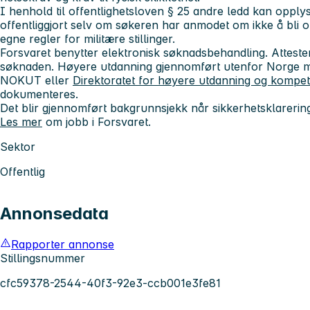
I henhold til offentlighetsloven § 25 andre ledd kan opply
offentliggjort selv om søkeren har anmodet om ikke å bli o
egne regler for militære stillinger.
Forsvaret benytter elektronisk søknadsbehandling. Atteste
søknaden. Høyere utdanning gjennomført utenfor Norge må
NOKUT eller
Direktoratet for høyere utdanning og kompe
dokumenteres.
Det blir gjennomført bakgrunnsjekk når sikkerhetsklareri
Les mer
om jobb i Forsvaret.
Sektor
Offentlig
Annonsedata
Rapporter annonse
Stillingsnummer
cfc59378-2544-40f3-92e3-ccb001e3fe81