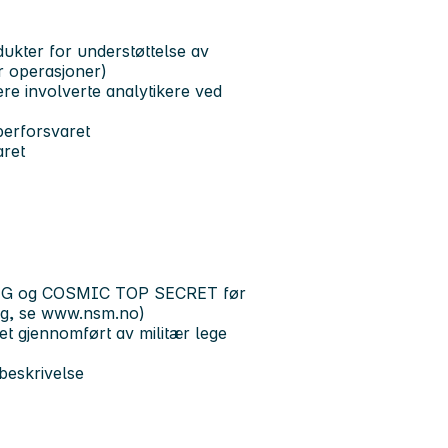
dukter for understøttelse av
r operasjoner)
e involverte analytikere ved
Cyberforsvaret
aret
LIG og COSMIC TOP SECRET før
ring, se www.nsm.no)
et gjennomført av militær lege
 beskrivelse