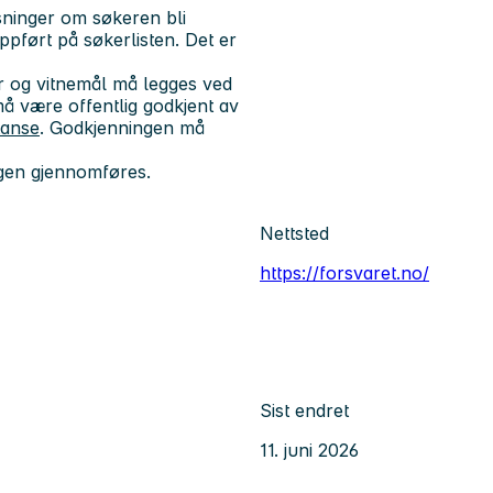
sninger om søkeren bli
ppført på søkerlisten. Det er
r og vitnemål
må
legges ved
 være offentlig godkjent av
tanse
. Godkjenningen må
ngen gjennomføres.
Nettsted
https://forsvaret.no/
Sist endret
11. juni 2026