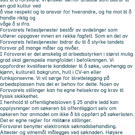
en god kultur ved
å vise respekt og ta ansvar for hverandre, og ha mot til å
handle riktig og
våge å si ifra.
Forsvarets fellestjenester består av avdelinger som
utfører oppgaver innen en rekke fagfelt. Som en del av
Forsvarets fellestjenester bidrar du til å styrke landets
forsvar på mange måter og nivåer.
I Forsvaret er det ønskelig at arbeidsstyrken i størst mulig
grad skal gjenspeile mangfoldet i befolkningen. Vi
oppfordrer kvalifiserte kandidater til å søke, uavhengig av
kjønn, kulturell bakgrunn, hull i CV-en eller
funksjonsevne. Vi vil sørge for tilrettelegging på
arbeidsplassen hvis det er behov for dette. Noen av
Forsvarets stillinger kan ha egne helsekrav og krav til
fysisk skikkethet.
I henhold til offentlighetsloven § 25 andre ledd kan
opplysninger om søkeren bli offentliggjort selv om
søkeren har anmodet om ikke å bli oppført på søkerlisten.
Det er egne regler for militære stillinger.
Forsvaret benytter elektronisk søknadsbehandling.
Attester og vitnemål
må
legges ved søknaden. Høyere