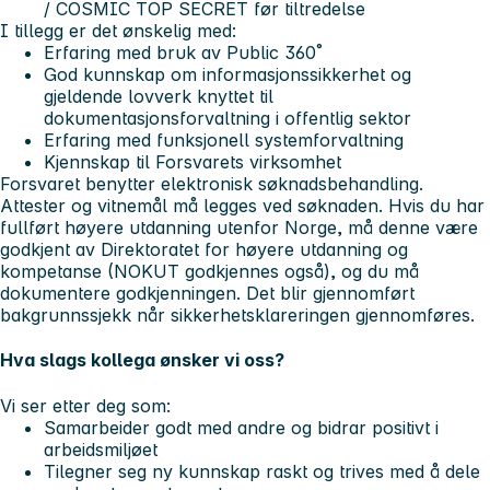
/ COSMIC TOP SECRET før tiltredelse
I tillegg er det ønskelig med:
Erfaring med bruk av Public 360˚
God kunnskap om informasjonssikkerhet og
gjeldende lovverk knyttet til
dokumentasjonsforvaltning i offentlig sektor
Erfaring med funksjonell systemforvaltning
Kjennskap til Forsvarets virksomhet
Forsvaret benytter elektronisk søknadsbehandling.
Attester og vitnemål må legges ved søknaden. Hvis du har
fullført høyere utdanning utenfor Norge, må denne være
godkjent av Direktoratet for høyere utdanning og
kompetanse (NOKUT godkjennes også), og du må
dokumentere godkjenningen. Det blir gjennomført
bakgrunnssjekk når sikkerhetsklareringen gjennomføres.
Hva slags kollega ønsker vi oss?
Vi ser etter deg som:
Samarbeider godt med andre og bidrar positivt i
arbeidsmiljøet
Tilegner seg ny kunnskap raskt og trives med å dele