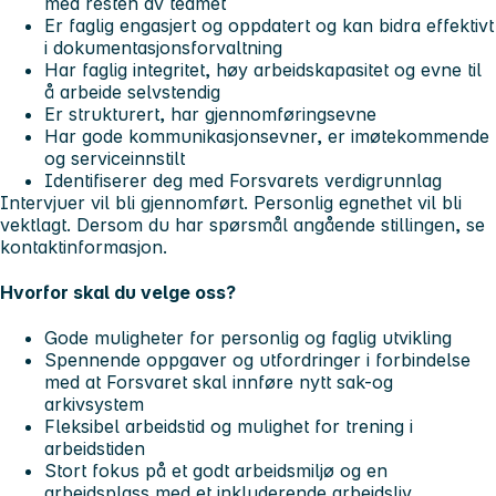
med resten av teamet
Er faglig engasjert og oppdatert og kan bidra effektivt
i dokumentasjonsforvaltning
Har faglig integritet, høy arbeidskapasitet og evne til
å arbeide selvstendig
Er strukturert, har gjennomføringsevne
Har gode kommunikasjonsevner, er imøtekommende
og serviceinnstilt
Identifiserer deg med Forsvarets verdigrunnlag
Intervjuer vil bli gjennomført. Personlig egnethet vil bli
vektlagt. Dersom du har spørsmål angående stillingen, se
kontaktinformasjon.
Hvorfor skal du velge oss?
Gode muligheter for personlig og faglig utvikling
Spennende oppgaver og utfordringer i forbindelse
med at Forsvaret skal innføre nytt sak-og
arkivsystem
Fleksibel arbeidstid og mulighet for trening i
arbeidstiden
Stort fokus på et godt arbeidsmiljø og en
arbeidsplass med et inkluderende arbeidsliv