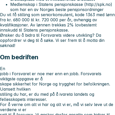
Medlemskap i Statens pensjonskasse (http://spk.no)
som har en av Norges beste pensjonsordninger
Du vil få stilling som seniorkonsulent, kode 1363 med lønn
fra kr. 680 000 til kr. 720 000 per år, avhengig av
kvalifikasjoner. Av lønnen trekkes 2% lovbestemt
innskudd til Statens pensjonskasse.
Ønsker du å bidra til Forsvarets videre utvikling? Da
oppfordrer vi deg til å søke. Vi ser frem til å motta din
søknad!
Om bedriften
En
jobb i Forsvaret er noe mer enn en jobb. Forsvarets
viktigste oppgave er å
skape sikkerhet for Norge og trygghet for befolkningen.
Uansett hvilken
stilling du har, er du med på å ivareta landets og
fellesskapets interesser.
For å verne om alt vi har og alt vi er, må vi selv leve ut de
verdiene vi er
satt til å forsvare. Vi ønsker derfor ansatte som bidrar til