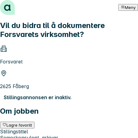
Hopp til innhold
Meny
Vil du bidra til å dokumentere
Forsvarets virksomhet?
Forsvaret
2625 Fåberg
Stillingsannonsen er inaktiv.
Om jobben
Lagre favoritt
Stillingstittel
Seniorkonsulent, arkivar