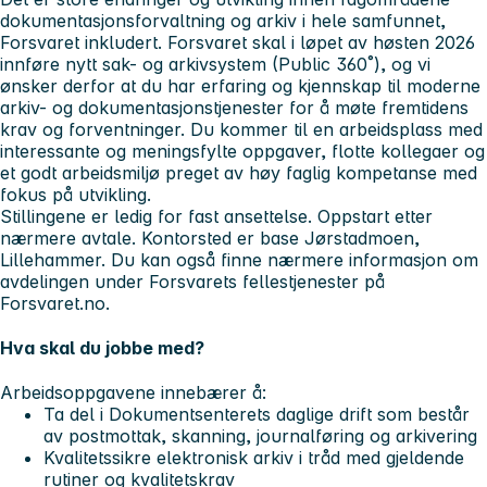
dokumentasjonsforvaltning og arkiv i hele samfunnet,
Forsvaret inkludert. Forsvaret skal i løpet av høsten 2026
innføre nytt sak- og arkivsystem (Public 360˚), og vi
ønsker derfor at du har erfaring og kjennskap til moderne
arkiv- og dokumentasjonstjenester for å møte fremtidens
krav og forventninger. Du kommer til en arbeidsplass med
interessante og meningsfylte oppgaver, flotte kollegaer og
et godt arbeidsmiljø preget av høy faglig kompetanse med
fokus på utvikling.
Stillingene er ledig for fast ansettelse. Oppstart etter
nærmere avtale. Kontorsted er base Jørstadmoen,
Lillehammer. Du kan også finne nærmere informasjon om
avdelingen under Forsvarets fellestjenester på
Forsvaret.no.
Hva skal du jobbe med?
Arbeidsoppgavene innebærer å:
Ta del i Dokumentsenterets daglige drift som består
av postmottak, skanning, journalføring og arkivering
Kvalitetssikre elektronisk arkiv i tråd med gjeldende
rutiner og kvalitetskrav