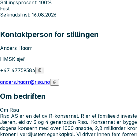
Stillingsprosent: 100%
Fast
Søknadsfrist: 16.08.2026
Kontaktperson for stillingen
Anders Haarr
HMSK sjef
+47 47759584
anders.haarr@risa.no
Om bedriften
Om Risa
Risa AS er en del av R-konsernet.
R
er et familieeid inve
Jæren, eid av 3 og 4 generasjon Risa. Konsernet er bygget s
dagens konsern med over 1000 ansatte, 2,8 milliarder krone
kroner i verdijustert egenkapital. Vi driver innen fem forr