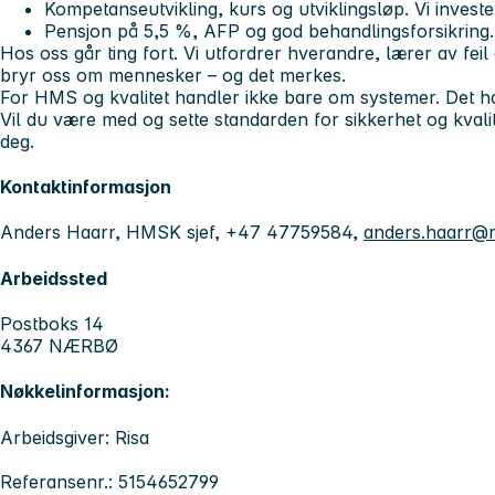
Kompetanseutvikling, kurs og utviklingsløp. Vi investe
Pensjon på 5,5 %, AFP og god behandlingsforsikring.
Hos oss går ting fort. Vi utfordrer hverandre, lærer av fei
bryr oss om mennesker – og det merkes.
For HMS og kvalitet handler ikke bare om systemer. Det 
Vil du være med og sette standarden for sikkerhet og kvalit
deg.
Kontaktinformasjon
Anders Haarr, HMSK sjef, +47 47759584,
anders.haarr@r
Arbeidssted
Postboks 14
4367 NÆRBØ
Nøkkelinformasjon:
Arbeidsgiver: Risa
Referansenr.: 5154652799