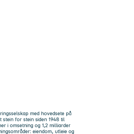
steringsselskap med hovedsete på
tein for stein siden 1948 til
r i omsetning og 1,2 milliarder
etningsområder: eiendom, utleie og