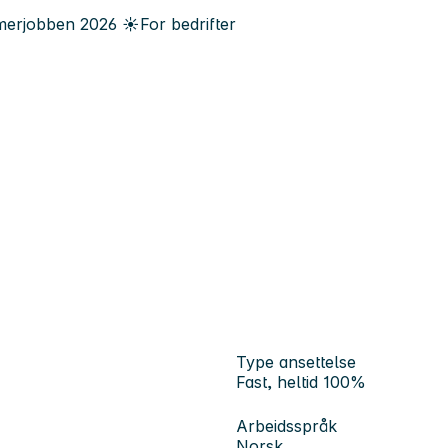
erjobben
2026
☀️
For bedrifter
Type ansettelse
Fast, heltid 100%
Arbeidsspråk
Norsk