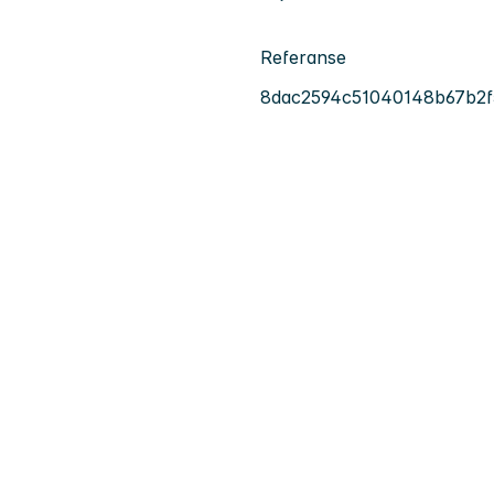
Referanse
8dac2594c51040148b67b2f