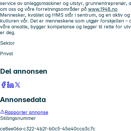
service av anleggsmaskiner og utstyr, grunnentreprenør, a
om oss og våre forretningsområder på
www.1948.no
Mennesker, kvalitet og HMS står i sentrum, og en aktiv og su
kulturen vår. Det er menneskene som utgjør forskjellen – der
våre ansatte, bygger kompetanse og legger til rette for utvik
er deg.
Sektor
Privat
Del annonsen
Annonsedata
Rapporter annonse
Stillingsnummer
ce8ee06a-c322-4b2f-b0c5-45a40cca3c7c