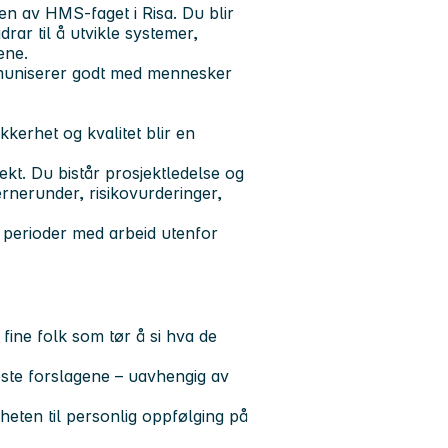
en av HMS-faget i Risa. Du blir
drar til å utvikle systemer,
ene.
muniserer godt med mennesker
ikkerhet og kvalitet blir en
kt. Du bistår prosjektledelse og
rnerunder, risikovurderinger,
er perioder med arbeid utenfor
fine folk som tør å si hva de
este forslagene – uavhengig av
igheten til personlig oppfølging på