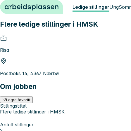
Hopp til innhold
Ledige stillinger
Ung
Somm
Flere ledige stillinger i HMSK
Risa
Postboks 14, 4367 Nærbø
Om jobben
Lagre favoritt
Stillingstittel
Flere ledige stillinger i HMSK
Antall stillinger
2