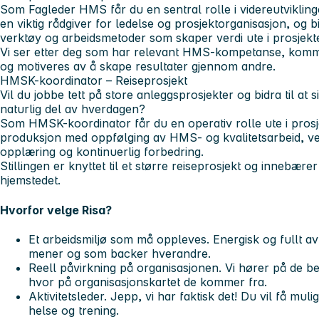
Som Fagleder HMS får du en sentral rolle i videreutvikling
en viktig rådgiver for ledelse og prosjektorganisasjon, og bi
verktøy og arbeidsmetoder som skaper verdi ute i prosjekt
Vi ser etter deg som har relevant HMS-kompetanse, kom
og motiveres av å skape resultater gjennom andre.
HMSK-koordinator – Reiseprosjekt
Vil du jobbe tett på store anleggsprosjekter og bidra til at s
naturlig del av hverdagen?
Som HMSK-koordinator får du en operativ rolle ute i prosje
produksjon med oppfølging av HMS- og kvalitetsarbeid, ve
opplæring og kontinuerlig forbedring.
Stillingen er knyttet til et større reiseprosjekt og innebær
hjemstedet.
Hvorfor velge Risa?
Et arbeidsmiljø som må oppleves. Energisk og fullt av 
mener og som backer hverandre.
Reell påvirkning på organisasjonen. Vi hører på de b
hvor på organisasjonskartet de kommer fra.
Aktivitetsleder. Jepp, vi har faktisk det! Du vil få mul
helse og trening.