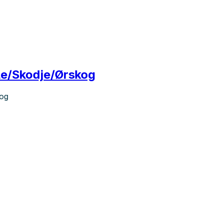
lle/Skodje/Ørskog
kog