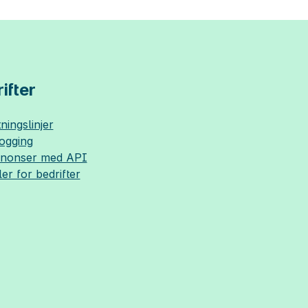
ifter
ningslinjer
logging
nnonser med API
ler for bedrifter