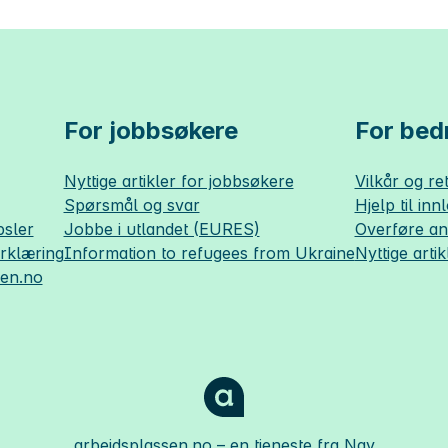
For jobbsøkere
For bedr
Nyttige artikler for jobbsøkere
Vilkår og ret
Spørsmål og svar
Hjelp til inn
sler
Jobbe i utlandet (EURES)
Overføre a
erklæring
Information to refugees from Ukraine
Nyttige artik
sen.no
arbeidsplassen.no
– en tjeneste fra Nav