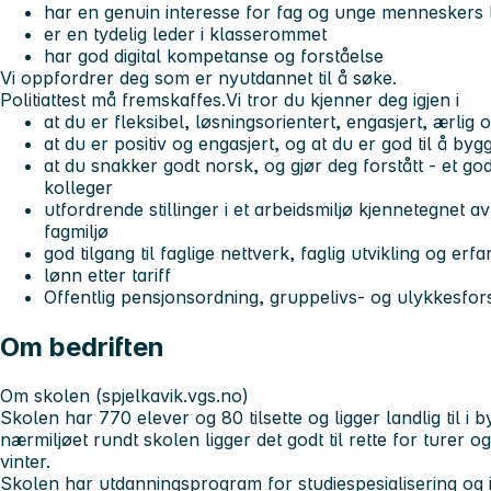
har en genuin interesse for fag og unge menneskers 
er en tydelig leder i klasserommet
har god digital kompetanse og forståelse
Vi oppfordrer deg som er nyutdannet til å søke.
Politiattest må fremskaffes.Vi tror du kjenner deg igjen i
at du er fleksibel, løsningsorientert, engasjert, ærlig o
at du er positiv og engasjert, og at du er god til å byg
at du snakker godt norsk, og gjør deg forstått - et go
kolleger
utfordrende stillinger i et arbeidsmiljø kjennetegnet av
fagmiljø
god tilgang til faglige nettverk, faglig utvikling og erfa
lønn etter tariff
Offentlig pensjonsordning, gruppelivs- og ulykkesfors
Om bedriften
Om skolen (spjelkavik.vgs.no)
Skolen har 770 elever og 80 tilsette og ligger landlig til i 
nærmiljøet rundt skolen ligger det godt til rette for turer
vinter.
Skolen har utdanningsprogram for studiespesialisering og i