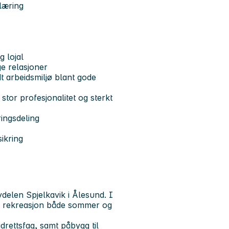
læring
g lojal
ge relasjoner
dt arbeidsmiljø blant gode
 stor profesjonalitet og sterkt
ringsdeling
ikring
bydelen Spjelkavik i Ålesund. I
 og rekreasjon både sommer og
drettsfag, samt påbygg til