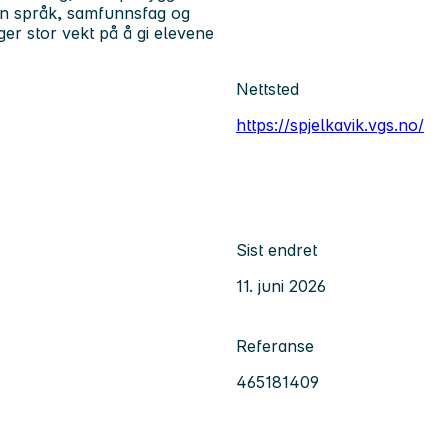
nen språk, samfunnsfag og
ger stor vekt på å gi elevene
Nettsted
https://spjelkavik.vgs.no/
Sist endret
11. juni 2026
Referanse
465181409