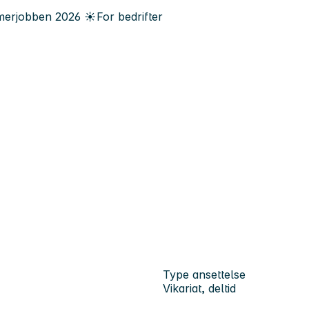
erjobben
2026
☀️
For bedrifter
Type ansettelse
Vikariat, deltid