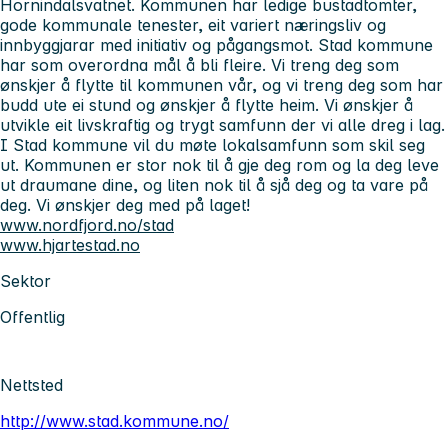
Hornindalsvatnet. Kommunen har ledige bustadtomter,
gode kommunale tenester, eit variert næringsliv og
innbyggjarar med initiativ og pågangsmot. Stad kommune
har som overordna mål å bli fleire. Vi treng deg som
ønskjer å flytte til kommunen vår, og vi treng deg som har
budd ute ei stund og ønskjer å flytte heim. Vi ønskjer å
utvikle eit livskraftig og trygt samfunn der vi alle dreg i lag.
I Stad kommune vil du møte lokalsamfunn som skil seg
ut. Kommunen er stor nok til å gje deg rom og la deg leve
ut draumane dine, og liten nok til å sjå deg og ta vare på
deg. Vi ønskjer deg med på laget!
www.nordfjord.no/stad
www.hjartestad.no
Sektor
Offentlig
Nettsted
http://www.stad.kommune.no/