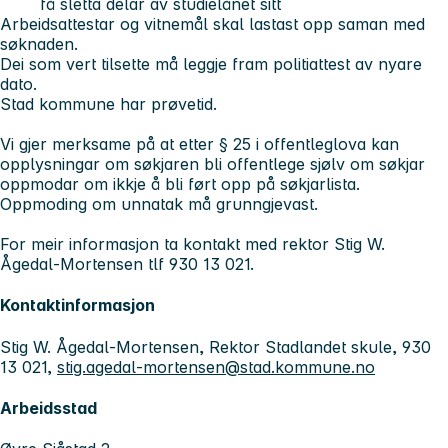
få sletta delar av studielånet sitt
Arbeidsattestar og vitnemål skal lastast opp saman med
søknaden.
Dei som vert tilsette må leggje fram politiattest av nyare
dato.
Stad kommune har prøvetid.
Vi gjer merksame på at etter § 25 i offentleglova kan
opplysningar om søkjaren bli offentlege sjølv om søkjar
oppmodar om ikkje å bli ført opp på søkjarlista.
Oppmoding om unnatak må grunngjevast.
For meir informasjon ta kontakt med rektor Stig W.
Ågedal-Mortensen tlf 930 13 021.
Kontaktinformasjon
Stig W. Ågedal-Mortensen, Rektor Stadlandet skule, 930
13 021,
stig.agedal-mortensen@stad.kommune.no
Arbeidsstad