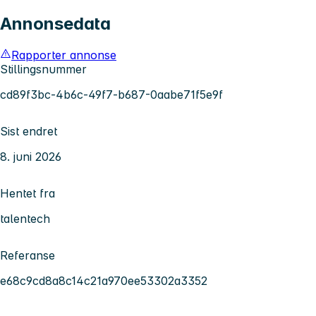
Annonsedata
Rapporter annonse
Stillingsnummer
cd89f3bc-4b6c-49f7-b687-0aabe71f5e9f
Sist endret
8. juni 2026
Hentet fra
talentech
Referanse
e68c9cd8a8c14c21a970ee53302a3352