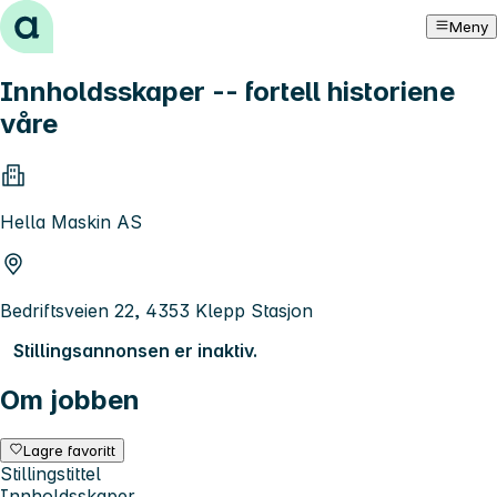
Hopp til innhold
Meny
Innholdsskaper -- fortell historiene
våre
Hella Maskin AS
Bedriftsveien 22, 4353 Klepp Stasjon
Stillingsannonsen er inaktiv.
Om jobben
Lagre favoritt
Stillingstittel
Innholdsskaper