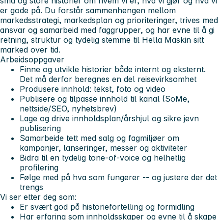
små og store historier om hvem vi er, hva vi gjør og hva vi
er gode på. Du forstår sammenhengen mellom
markedsstrategi, markedsplan og prioriteringer, trives med
ansvar og samarbeid med faggrupper, og har evne til å gi
retning, struktur og tydelig stemme til Hella Maskin sitt
marked over tid.
Arbeidsoppgaver
Finne og utvikle historier både internt og eksternt.
Det må derfor beregnes en del reisevirksomhet
Produsere innhold: tekst, foto og video
Publisere og tilpasse innhold til kanal (SoMe,
nettside/SEO, nyhetsbrev)
Lage og drive innholdsplan/årshjul og sikre jevn
publisering
Samarbeide tett med salg og fagmiljøer om
kampanjer, lanseringer, messer og aktiviteter
Bidra til en tydelig tone-of-voice og helhetlig
profilering
Følge med på hva som fungerer -- og justere der det
trengs
Vi ser etter deg som:
Er svært god på historiefortelling og formidling
Har erfaring som innholdsskaper og evne til å skape