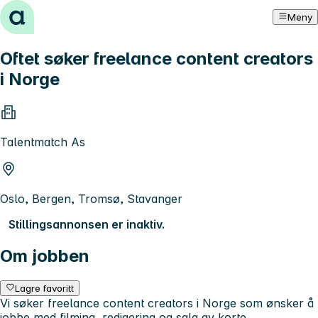
Hopp til innhold
Meny
Oftet søker freelance content creators
i Norge
Talentmatch As
Oslo, Bergen, Tromsø, Stavanger
Stillingsannonsen er inaktiv.
Om jobben
Lagre favoritt
Vi søker freelance content creators i Norge som ønsker å
jobbe med filming, redigering og salg av korte