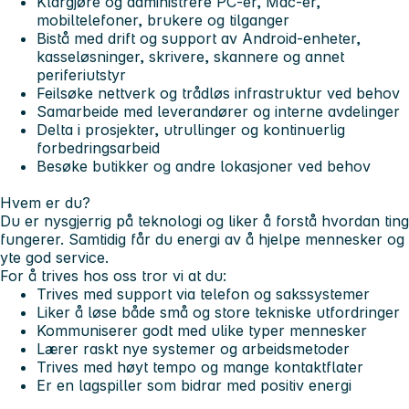
Klargjøre og administrere PC-er, Mac-er,
mobiltelefoner, brukere og tilganger
Bistå med drift og support av Android-enheter,
kasseløsninger, skrivere, skannere og annet
periferiutstyr
Feilsøke nettverk og trådløs infrastruktur ved behov
Samarbeide med leverandører og interne avdelinger
Delta i prosjekter, utrullinger og kontinuerlig
forbedringsarbeid
Besøke butikker og andre lokasjoner ved behov
Hvem er du?
Du er nysgjerrig på teknologi og liker å forstå hvordan ting
fungerer. Samtidig får du energi av å hjelpe mennesker og
yte god service.
For å trives hos oss tror vi at du:
Trives med support via telefon og sakssystemer
Liker å løse både små og store tekniske utfordringer
Kommuniserer godt med ulike typer mennesker
Lærer raskt nye systemer og arbeidsmetoder
Trives med høyt tempo og mange kontaktflater
Er en lagspiller som bidrar med positiv energi