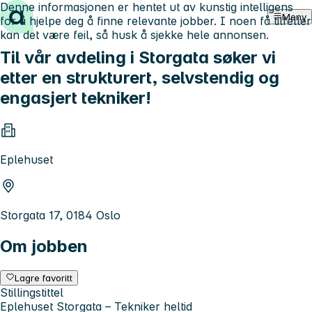
Denne informasjonen er hentet ut av kunstig intelligens
Hopp til innhold
Meny
for å hjelpe deg å finne relevante jobber. I noen få tilfeller
kan det være feil, så husk å sjekke hele annonsen.
Til vår avdeling i Storgata søker vi
etter en strukturert, selvstendig og
engasjert tekniker!
Eplehuset
Storgata 17, 0184 Oslo
Om jobben
Lagre favoritt
Stillingstittel
Eplehuset Storgata – Tekniker heltid