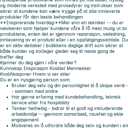
og moderne verksted med prosedyrer og instrukser som
sikrer at kundene kan være trygge på at alle innleverte
produkter får den beste behandlingen
**Inspirerende hverdag:**Mer enn en tekniker -- du er
veiviseren som hjelper kundene våre å få mest mulig ut av
produktene, enten det er igjennom reparasjon, veiledning,
innlevering av et produkt eller i en oppfølgingssamtale. Du
er en aktiv deltaker i butikkens daglige drift som sikrer at
både kunder og kolleger gleder seg til neste gang de
treffer deg
Kjenner du deg igjen i våre verdier?
Kunnskap
Inspirasjon
Kvalitet
Mennesker
Kvalifikasjoner
Hvem vi ser etter
Du er en nysgjerrig person som:
Bruker deg selv og din personlighet til å skape verdi -
- sammen med andre
Har gjerne erfaring med kundebehandling, teknisk
service eller fra hospitality
Tenker helhetlig - bidrar til et godt og inkluderende
arbeidsmiljø -- gjennom samarbeid, raushet og ekte
engasjement
Motiveres av å utfordre både deg selv og kunden i en