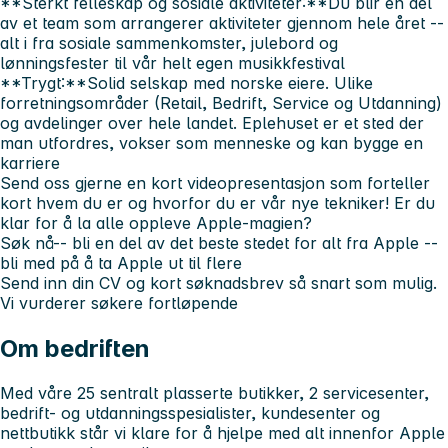
**Sterkt felleskap og sosiale aktiviteter:**Du blir en del
av et team som arrangerer aktiviteter gjennom hele året --
alt i fra sosiale sammenkomster, julebord og
lønningsfester til vår helt egen musikkfestival
**Trygt:**Solid selskap med norske eiere. Ulike
forretningsområder (Retail, Bedrift, Service og Utdanning)
og avdelinger over hele landet. Eplehuset er et sted der
man utfordres, vokser som menneske og kan bygge en
karriere
Send oss gjerne en kort videopresentasjon som forteller
kort hvem du er og hvorfor du er vår nye tekniker!
Er du
klar for å la alle oppleve Apple-magien?
Søk nå
-- bli en del av det beste stedet for alt fra Apple --
bli med på å ta Apple ut til flere
Send inn din CV og kort søknadsbrev så snart som mulig.
Vi vurderer søkere fortløpende
Om bedriften
Med våre 25 sentralt plasserte butikker, 2 servicesenter,
bedrift- og utdanningsspesialister, kundesenter og
nettbutikk står vi klare for å hjelpe med alt innenfor Apple