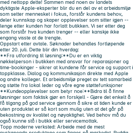
med nettopp dette! Sammen med noen av landets
dyktigste Apple-eksperter blir du en del av et arbeidsmiljø
som setter mennesket i fokus, forstår kundens behov,
deler kunnskap og skaper opplevelser som sitter igjen --
lenge etter kunden har forlatt butikken. Vi ser etter deg
som forstår hva kunden trenger -- eller kanskje ikke
engang visste at de trengte.
Oppstart etter avtale. Søknader behandles fortløpende
etter 20. juli.
Dette blir din hverdag:
**Fra utfordring til løsning:**Du er en viktig
nøkkelperson i butikken med ansvar for reparasjoner og
time-bookinger - sikrer at kundene får service og support i
toppklasse. Dialog og kommunikasjon direkte med Apple
og andre kolleger. Et arbeidsmiljø preget av tett samarbeid
og støtte fra lokal leder og våre egne støttefunksjoner
**Kundeopplevelser som betyr noe:**Bidra til å finne
løsninger som faktisk gjør en forskjell - Gjøre det enkelt å
få tilgang på god service gjennom å sikre at tiden kunde er
uten produktet er så kort som mulig uten at det går på
bekostning av kvalitet og nøyaktighet. Ved behov må du
også kunne stå i butikk eller servicemottak.
Topp moderne verksted:
Arbeide med de mest
nyskapende produktene som finnes på markedet. Ryddig