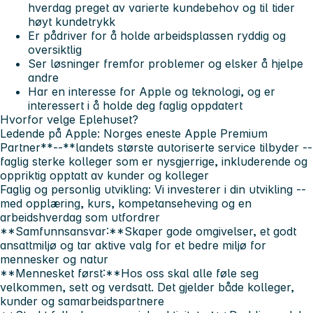
hverdag preget av varierte kundebehov og til tider
høyt kundetrykk
Er pådriver for å holde arbeidsplassen ryddig og
oversiktlig
Ser løsninger fremfor problemer og elsker å hjelpe
andre
Har en interesse for Apple og teknologi, og er
interessert i å holde deg faglig oppdatert
Hvorfor velge Eplehuset?
Ledende på Apple:
Norges eneste Apple Premium
Partner**--**landets største autoriserte service tilbyder --
faglig sterke kolleger som er nysgjerrige, inkluderende og
oppriktig opptatt av kunder og kolleger
Faglig og personlig utvikling:
Vi investerer i din utvikling --
med opplæring, kurs, kompetanseheving og en
arbeidshverdag som utfordrer
**Samfunnsansvar:**Skaper gode omgivelser, et godt
ansattmiljø og tar aktive valg for et bedre miljø for
mennesker og natur
**Mennesket først:**Hos oss skal alle føle seg
velkommen, sett og verdsatt. Det gjelder både kolleger,
kunder og samarbeidspartnere