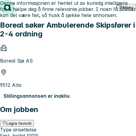
Denne informasjonen er hentet ut av kunstig intelligens
Hopp til innhold
Meny
for å hjelpe deg å finne relevante jobber. I noen få tilfeller
kan det være feil, så husk å sjekke hele annonsen.
Boreal søker Ambulerende Skipsfører i
2-4 ordning
Boreal Sjø AS
9512 Alta
Stillingsannonsen er inaktiv.
Om jobben
Lagre favoritt
Type ansettelse
Fast, heltid 100%