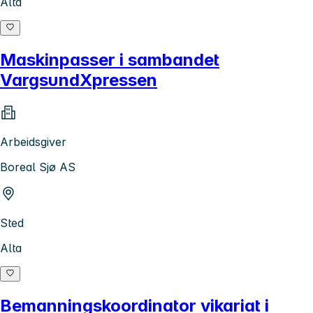
Alta
Maskinpasser i sambandet
VargsundXpressen
Arbeidsgiver
Boreal Sjø AS
Sted
Alta
Bemanningskoordinator vikariat i