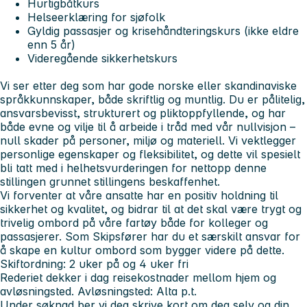
Hurtigbåtkurs
Helseerklæring for sjøfolk
Gyldig passasjer og krisehåndteringskurs (ikke eldre
enn 5 år)
Videregående sikkerhetskurs
Vi ser etter deg som har gode norske eller skandinaviske
språkkunnskaper, både skriftlig og muntlig. Du er pålitelig,
ansvarsbevisst, strukturert og pliktoppfyllende, og har
både evne og vilje til å arbeide i tråd med vår nullvisjon –
null skader på personer, miljø og materiell. Vi vektlegger
personlige egenskaper og fleksibilitet, og dette vil spesielt
bli tatt med i helhetsvurderingen for nettopp denne
stillingen grunnet stillingens beskaffenhet.
Vi forventer at våre ansatte har en positiv holdning til
sikkerhet og kvalitet, og bidrar til at det skal være trygt og
trivelig ombord på våre fartøy både for kolleger og
passasjerer. Som Skipsfører har du et særskilt ansvar for
å skape en kultur ombord som bygger videre på dette.
Skiftordning: 2 uker på og 4 uker fri
Rederiet
dekker i dag reisekostnader mellom hjem og
avløsningsted. Avløsningsted:
Alta p.t.
Under søknad ber vi deg skrive kort om deg selv og din