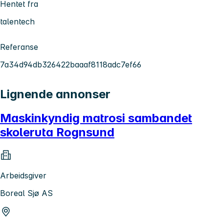
Hentet fra
talentech
Referanse
7a34d94db326422baaaf8118adc7ef66
Lignende annonser
Maskinkyndig matrosi sambandet
skoleruta Rognsund
Arbeidsgiver
Boreal Sjø AS