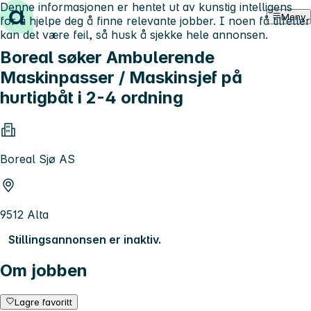
Denne informasjonen er hentet ut av kunstig intelligens
Hopp til innhold
Meny
for å hjelpe deg å finne relevante jobber. I noen få tilfeller
kan det være feil, så husk å sjekke hele annonsen.
Boreal søker Ambulerende
Maskinpasser / Maskinsjef på
hurtigbåt i 2-4 ordning
Boreal Sjø AS
9512 Alta
Stillingsannonsen er inaktiv.
Om jobben
Lagre favoritt