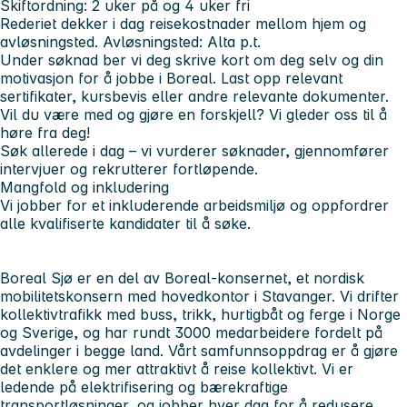
Skiftordning: 2 uker på og 4 uker fri
Rederiet
dekker i dag reisekostnader mellom hjem og
avløsningsted. Avløsningsted:
Alta p.t.
Under søknad ber vi deg skrive kort om deg selv og din
motivasjon for å jobbe i Boreal. Last opp relevant
sertifikater, kursbevis eller andre relevante dokumenter.
Vil du være med og gjøre en forskjell? Vi gleder oss til å
høre fra deg!
Søk allerede i dag – vi vurderer søknader, gjennomfører
intervjuer og rekrutterer fortløpende.
Mangfold og inkludering
Vi jobber for et inkluderende arbeidsmiljø og oppfordrer
alle kvalifiserte kandidater til å søke.
Boreal Sjø er en del av Boreal-konsernet, et nordisk
mobilitetskonsern med hovedkontor i Stavanger. Vi drifter
kollektivtrafikk med buss, trikk, hurtigbåt og ferge i Norge
og Sverige, og har rundt 3000 medarbeidere fordelt på
avdelinger i begge land. Vårt samfunnsoppdrag er å gjøre
det enklere og mer attraktivt å reise kollektivt. Vi er
ledende på elektrifisering og bærekraftige
transportløsninger, og jobber hver dag for å redusere