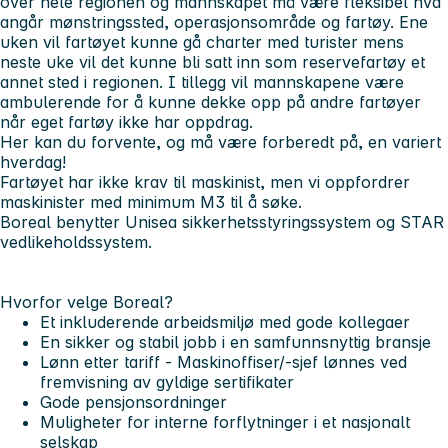
over hele regionen og mannskapet må være fleksibel hva
angår mønstringssted, operasjonsområde og fartøy. Ene
uken vil fartøyet kunne gå charter med turister mens
neste uke vil det kunne bli satt inn som reservefartøy et
annet sted i regionen. I tillegg vil mannskapene være
ambulerende for å kunne dekke opp på andre fartøyer
når eget fartøy ikke har oppdrag.
Her kan du forvente, og må være forberedt på, en variert
hverdag!
Fartøyet har ikke krav til maskinist, men vi oppfordrer
maskinister med minimum M3 til å søke.
Boreal benytter Unisea sikkerhetsstyringssystem og STAR
vedlikeholdssystem.
Hvorfor velge Boreal?
Et inkluderende arbeidsmiljø med gode kollegaer
En sikker og stabil jobb i en samfunnsnyttig bransje
Lønn etter tariff - Maskinoffiser/-sjef lønnes ved
fremvisning av gyldige sertifikater
Gode pensjonsordninger
Muligheter for interne forflytninger i et nasjonalt
selskap