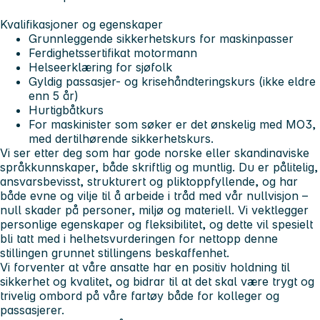
Kvalifikasjoner og egenskaper
Grunnleggende sikkerhetskurs for maskinpasser
Ferdighetssertifikat motormann
Helseerklæring for sjøfolk
Gyldig passasjer- og krisehåndteringskurs (ikke eldre
enn 5 år)
Hurtigbåtkurs
For maskinister som søker er det ønskelig med MO3,
med dertilhørende sikkerhetskurs.
Vi ser etter deg som har gode norske eller skandinaviske
språkkunnskaper, både skriftlig og muntlig. Du er pålitelig,
ansvarsbevisst, strukturert og pliktoppfyllende, og har
både evne og vilje til å arbeide i tråd med vår nullvisjon –
null skader på personer, miljø og materiell. Vi vektlegger
personlige egenskaper og fleksibilitet, og dette vil spesielt
bli tatt med i helhetsvurderingen for nettopp denne
stillingen grunnet stillingens beskaffenhet.
Vi forventer at våre ansatte har en positiv holdning til
sikkerhet og kvalitet, og bidrar til at det skal være trygt og
trivelig ombord på våre fartøy både for kolleger og
passasjerer.