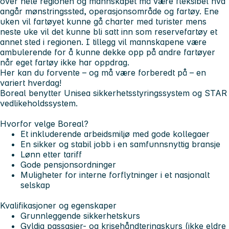
over hele regionen og mannskapet må være fleksibel hva
angår mønstringssted, operasjonsområde og fartøy. Ene
uken vil fartøyet kunne gå charter med turister mens
neste uke vil det kunne bli satt inn som reservefartøy et
annet sted i regionen. I tillegg vil mannskapene være
ambulerende for å kunne dekke opp på andre fartøyer
når eget fartøy ikke har oppdrag.
Her kan du forvente – og må være forberedt på – en
variert hverdag!
Boreal benytter Unisea sikkerhetsstyringssystem og STAR
vedlikeholdssystem.
Hvorfor velge Boreal?
Et inkluderende arbeidsmiljø med gode kollegaer
En sikker og stabil jobb i en samfunnsnyttig bransje
Lønn etter tariff
Gode pensjonsordninger
Muligheter for interne forflytninger i et nasjonalt
selskap
Kvalifikasjoner og egenskaper
Grunnleggende sikkerhetskurs
Gyldig passasjer- og krisehåndteringskurs (ikke eldre