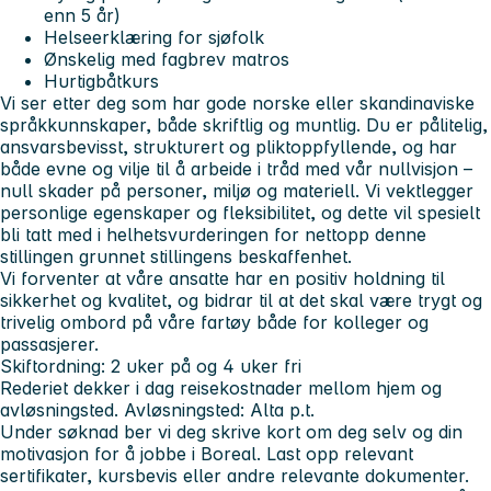
enn 5 år)
Helseerklæring for sjøfolk
Ønskelig med fagbrev matros
Hurtigbåtkurs
Vi ser etter deg som har gode norske eller skandinaviske
språkkunnskaper, både skriftlig og muntlig. Du er pålitelig,
ansvarsbevisst, strukturert og pliktoppfyllende, og har
både evne og vilje til å arbeide i tråd med vår nullvisjon –
null skader på personer, miljø og materiell. Vi vektlegger
personlige egenskaper og fleksibilitet, og dette vil spesielt
bli tatt med i helhetsvurderingen for nettopp denne
stillingen grunnet stillingens beskaffenhet.
Vi forventer at våre ansatte har en positiv holdning til
sikkerhet og kvalitet, og bidrar til at det skal være trygt og
trivelig ombord på våre fartøy både for kolleger og
passasjerer.
Skiftordning: 2 uker på og 4 uker fri
Rederiet
dekker i dag reisekostnader mellom hjem og
avløsningsted. Avløsningsted:
Alta p.t.
Under søknad ber vi deg skrive kort om deg selv og din
motivasjon for å jobbe i Boreal. Last opp relevant
sertifikater, kursbevis eller andre relevante dokumenter.