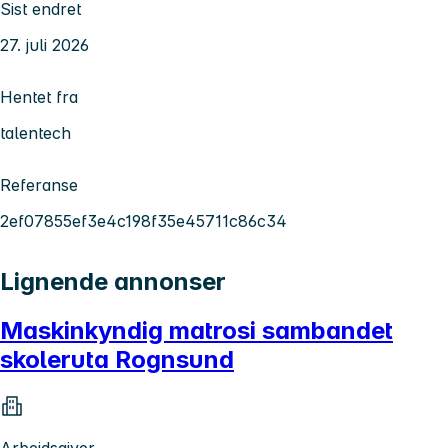
Sist endret
27. juli 2026
Hentet fra
talentech
Referanse
2ef07855ef3e4c198f35e45711c86c34
Lignende annonser
Maskinkyndig matrosi sambandet
skoleruta Rognsund
Arbeidsgiver