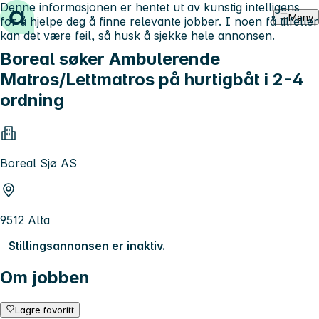
Denne informasjonen er hentet ut av kunstig intelligens
Hopp til innhold
Meny
for å hjelpe deg å finne relevante jobber. I noen få tilfeller
kan det være feil, så husk å sjekke hele annonsen.
Boreal søker Ambulerende
Matros/Lettmatros på hurtigbåt i 2-4
ordning
Boreal Sjø AS
9512 Alta
Stillingsannonsen er inaktiv.
Om jobben
Lagre favoritt