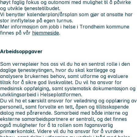
høyt faglig fokus og autonomi med mulighet til å påvirke
og utvikle tjenestetilbudet.
Vi benytter kalenderplan/årsplan som gjør at ansatte har
stor innflytelse på egen turnus.
Mer informasjon om jobb i helse i Trondheim kommune
finnes på vår
hjemmeside
.
Arbeidsoppgaver
Som vernepleier hos oss vil du ha en sentral rolle i den
daglige tjenesteytingen, hvor du skal kartlegge og
analysere brukernes behov, samt utforme og evaluere
tiltak for å sikre god livskvalitet. Du vil ha ansvar for
medisinsk oppfølging, samt systematisk dokumentasjon og
utviklingsarbeid i Helseplattformen.
Du vil ha et særskilt ansvar for veiledning og opplæring av
personell, samt forvalte en tett, åpen og tillitsskapende
dialog med pårørende. Samarbeid med både interne og
eksterne samarbeidspartnere er sentralt, og det finnes
også muligheter for å ta rollen som fagansvarlig
primærkontakt. Videre vil du ha ansvar for å vurdere