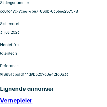
Stillingsnummer
cc0fc49c-9c66-4be7-88db-0c5666287578
Sist endret
3. juli 2026
Hentet fra
talentech
Referanse
9f888f3bafd141d9b3209a0642fd0a36
Lignende annonser
Vernepleier