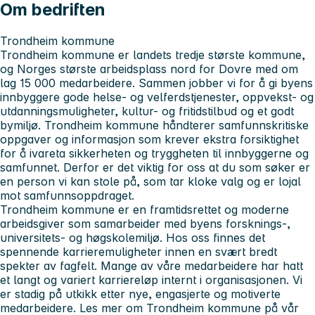
Om bedriften
Trondheim kommune
Trondheim kommune er landets tredje største kommune,
og Norges største arbeidsplass nord for Dovre med om
lag 15 000 medarbeidere. Sammen jobber vi for å gi byens
innbyggere gode helse- og velferdstjenester, oppvekst- og
utdanningsmuligheter, kultur- og fritidstilbud og et godt
bymiljø. Trondheim kommune håndterer samfunnskritiske
oppgaver og informasjon som krever ekstra forsiktighet
for å ivareta sikkerheten og tryggheten til innbyggerne og
samfunnet. Derfor er det viktig for oss at du som søker er
en person vi kan stole på, som tar kloke valg og er lojal
mot samfunnsoppdraget.
Trondheim kommune er en framtidsrettet og moderne
arbeidsgiver som samarbeider med byens forsknings-,
universitets- og høgskolemiljø. Hos oss finnes det
spennende karrieremuligheter innen en svært bredt
spekter av fagfelt. Mange av våre medarbeidere har hatt
et langt og variert karriereløp internt i organisasjonen. Vi
er stadig på utkikk etter nye, engasjerte og motiverte
medarbeidere. Les mer om Trondheim kommune på vår