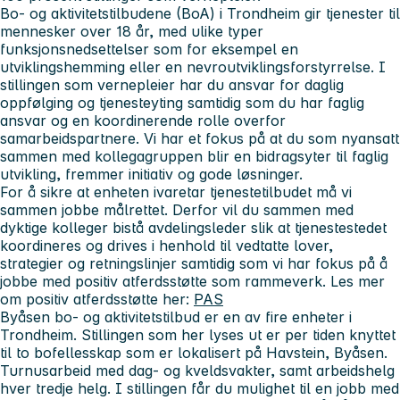
Bo- og aktivitetstilbudene (BoA) i Trondheim gir tjenester til
mennesker over 18 år, med ulike typer
funksjonsnedsettelser som for eksempel en
utviklingshemming eller en nevroutviklingsforstyrrelse. I
stillingen som vernepleier har du ansvar for daglig
oppfølging og tjenesteyting samtidig som du har faglig
ansvar og en koordinerende rolle overfor
samarbeidspartnere. Vi har et fokus på at du som nyansatt
sammen med kollegagruppen blir en bidragsyter til faglig
utvikling, fremmer initiativ og gode løsninger.
For å sikre at enheten ivaretar tjenestetilbudet må vi
sammen jobbe målrettet. Derfor vil du sammen med
dyktige kolleger bistå avdelingsleder slik at tjenestestedet
koordineres og drives i henhold til vedtatte lover,
strategier og retningslinjer samtidig som vi har fokus på å
jobbe med positiv atferdsstøtte som rammeverk. Les mer
om positiv atferdsstøtte her:
PAS
Byåsen bo- og aktivitetstilbud er en av fire enheter i
Trondheim. Stillingen som her lyses ut er per tiden knyttet
til to bofellesskap som er lokalisert på Havstein, Byåsen.
Turnusarbeid med dag- og kveldsvakter, samt arbeidshelg
hver tredje helg. I stillingen får du mulighet til en jobb med