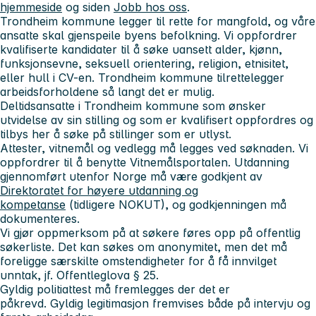
hjemmeside
og siden
Jobb hos oss
.
Trondheim kommune legger til rette for mangfold, og våre
ansatte skal gjenspeile byens befolkning. Vi oppfordrer
kvalifiserte kandidater til å søke uansett alder, kjønn,
funksjonsevne, seksuell orientering, religion, etnisitet,
eller hull i CV-en. Trondheim kommune tilrettelegger
arbeidsforholdene så langt det er mulig.
Deltidsansatte i Trondheim kommune som ønsker
utvidelse av sin stilling og som er kvalifisert oppfordres og
tilbys her å søke på stillinger som er utlyst.
Attester, vitnemål og vedlegg må legges ved søknaden. Vi
oppfordrer til å benytte Vitnemålsportalen. Utdanning
gjennomført utenfor Norge må være godkjent av
Direktoratet for høyere utdanning og
kompetanse
(tidligere NOKUT), og godkjenningen må
dokumenteres.
Vi gjør oppmerksom på at søkere føres opp på offentlig
søkerliste. Det kan søkes om anonymitet, men det må
foreligge særskilte omstendigheter for å få innvilget
unntak, jf. Offentleglova § 25.
Gyldig politiattest må fremlegges der det er
påkrevd. Gyldig legitimasjon fremvises både på intervju og