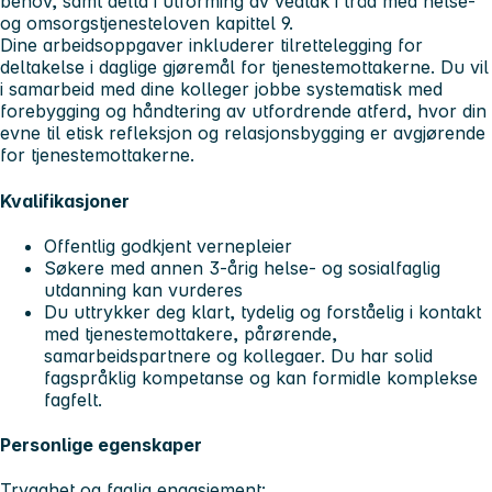
behov, samt delta i utforming av vedtak i tråd med helse-
og omsorgstjenesteloven kapittel 9.
Dine arbeidsoppgaver inkluderer tilrettelegging for
deltakelse i daglige gjøremål for tjenestemottakerne. Du vil
i samarbeid med dine kolleger jobbe systematisk med
forebygging og håndtering av utfordrende atferd, hvor din
evne til etisk refleksjon og relasjonsbygging er avgjørende
for tjenestemottakerne.
Kvalifikasjoner
Offentlig godkjent vernepleier
Søkere med annen 3-årig helse- og sosialfaglig
utdanning kan vurderes
Du uttrykker deg klart, tydelig og forståelig i kontakt
med tjenestemottakere, pårørende,
samarbeidspartnere og kollegaer. Du har solid
fagspråklig kompetanse og kan formidle komplekse
fagfelt.
Personlige egenskaper
Trygghet og faglig engasjement: