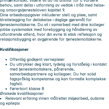
primærkontakt. Videre vil du ha ansvar for å vurdere
behov, samt delta i utforming av vedtak i tråd med helse-
og omsorgstjenesteloven kapittel 9.
Dine arbeidsoppgaver inkluderer stell og pleie, samt
tilrettelegging for deltakelse i daglige gjøremål for
tjenestemottakerne. Du vil i samarbeid med dine kolleger
jobbe systematisk med forebygging og håndtering av
utfordrende atferd, hvor din evne til etisk refleksjon og
relasjonsbygging er avgjørende for tjenestemottakerne.
Kvalifikasjoner
Offentlig godkjent vernepleier
Du uttrykker deg klart, tydelig og forståelig i kontakt
med tjenestemottakere, pårørende,
samarbeidspartnere og kollegaer. Du har solid
fagspråklig kompetanse og kan formidle komplekse
fagfelt.
Førerkort klasse B
Ønskede kvalifikasjoner
Relevant erfaring innen målrettet miljøarbeid, autisme
og epilepsi