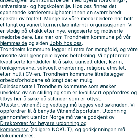
universitets- og høgskolemiljø. Hos oss finnes det
spennende karrieremuligheter innen en svært bredt
spekter av fagfelt. Mange av våre medarbeidere har hatt
et langt og variert karriereløp internt i organisasjonen. Vi
er stadig på utkikk etter nye, engasjerte og motiverte
medarbeidere. Les mer om Trondheim kommune på vår
hjemmeside
og siden
Jobb hos oss
.
Trondheim kommune legger til rette for mangfold, og våre
ansatte skal gjenspeile byens befolkning. Vi oppfordrer
kvalifiserte kandidater til å søke uansett alder, kjønn,
funksjonsevne, seksuell orientering, religion, etnisitet,
eller hull i CV-en. Trondheim kommune tilrettelegger
arbeidsforholdene så langt det er mulig.
Deltidsansatte i Trondheim kommune som ønsker
utvidelse av sin stilling og som er kvalifisert oppfordres og
tilbys her å søke på stillinger som er utlyst.
Attester, vitnemål og vedlegg må legges ved søknaden. Vi
oppfordrer til å benytte Vitnemålsportalen. Utdanning
gjennomført utenfor Norge må være godkjent av
Direktoratet for høyere utdanning og
kompetanse
(tidligere NOKUT), og godkjenningen må
dokumenteres.