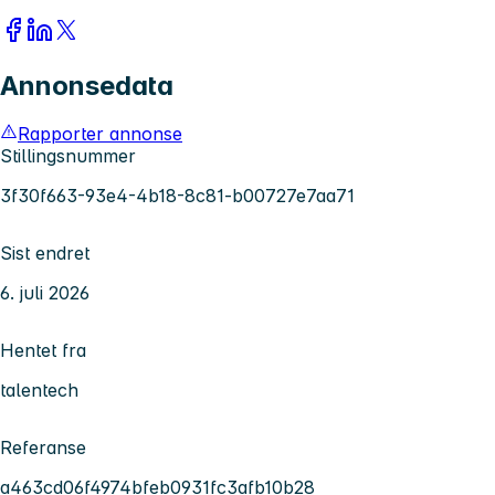
Annonsedata
Rapporter annonse
Stillingsnummer
3f30f663-93e4-4b18-8c81-b00727e7aa71
Sist endret
6. juli 2026
Hentet fra
talentech
Referanse
a463cd06f4974bfeb0931fc3afb10b28