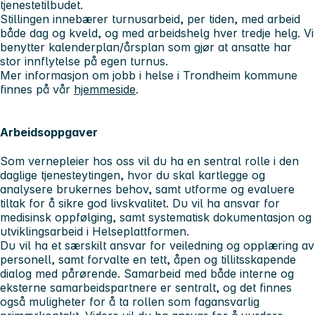
tjenestetilbudet.
Stillingen innebærer turnusarbeid, per tiden, med arbeid
både dag og kveld, og med arbeidshelg hver tredje helg. Vi
benytter kalenderplan/årsplan som gjør at ansatte har
stor innflytelse på egen turnus.
Mer informasjon om jobb i helse i Trondheim kommune
finnes på vår
hjemmeside
.
Arbeidsoppgaver
Som vernepleier hos oss vil du ha en sentral rolle i den
daglige tjenesteytingen, hvor du skal kartlegge og
analysere brukernes behov, samt utforme og evaluere
tiltak for å sikre god livskvalitet. Du vil ha ansvar for
medisinsk oppfølging, samt systematisk dokumentasjon og
utviklingsarbeid i Helseplattformen.
Du vil ha et særskilt ansvar for veiledning og opplæring av
personell, samt forvalte en tett, åpen og tillitsskapende
dialog med pårørende. Samarbeid med både interne og
eksterne samarbeidspartnere er sentralt, og det finnes
også muligheter for å ta rollen som fagansvarlig