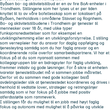
Byåsen bo- og aktivitetstilbud er en av fire BoA-enheter i
Trondheim. Stillingene som her lyses ut er per tiden
knyttet til to av våre bofellesskap som er lokalisert på
Byåsen, henholdsvis i områdene Stavset og Rognheim.
Bo- og aktivitetstilbudene i Trondheim gir tjenester til
mennesker over 18 år, med ulike typer
funksjonsnedsettelser som for eksempel en
utviklingshemming eller en utviklingsforstyrrelse. I stilling
som vernepleier har du ansvar for daglig oppfølging og
tjenesteyting samtidig som du har faglig ansvar og en
koordinerende rolle overfor samarbeidspartnere. Vi har et
fokus på at du som nyansatt sammen med
kollegagruppen blir en bidragsyter for faglig utvikling,
fremmer initiativ og gode løsninger. For å sikre at enheten
ivaretar tjenestetilbudet må vi sammen jobbe målrettet.
Derfor vil du sammen med gode kollegaer bistå
avdelingsleder slik at tjenestestedet koordineres og drives i
henhold til vedtatte lover, strategier og retningslinjer
samtidig som vi har fokus på å jobbe med positiv
atferdsstøtte som rammeverk.
I stillingen får du mulighet til en jobb med høyt faglig
fokus og autonomi med mulighet til å påvirke og utvikle