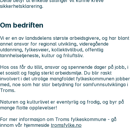
Dette betyr at enkelte stillinger vil kunne kreve
sikkerhetsklarering.
Om bedriften
Vi er en av landsdelens største arbeidsgivere, og har blant
annet ansvar for regional utvikling, videregående
utdanning, fylkesveier, kollektivtilbud, offentlig
tannhelsetjeneste, kultur og friluftsliv.
Hos oss får du tillit, ansvar og spennende dager på jobb, i
et sosialt og faglig sterkt arbeidsmiljø. Du blir raskt
involvert i det utrolige mangfoldet fylkeskommunen jobber
med, noe som har stor betydning for samfunnsutviklinga i
Troms.
Naturen og kulturlivet er eventyrlig og frodig, og byr på
mange flotte opplevelser!
For mer informasjon om Troms fylkeskommune - gå
innom vår hjemmeside
tromsfylke.no