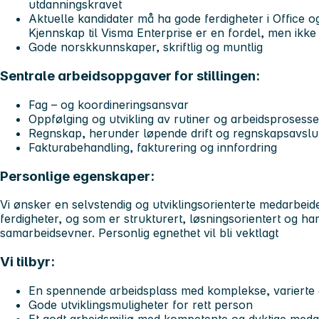
utdanningskravet
Aktuelle kandidater må ha gode ferdigheter i Office 
Kjennskap til Visma Enterprise er en fordel, men ikke
Gode norskkunnskaper, skriftlig og muntlig
Sentrale arbeidsoppgaver for stillingen:
Fag – og koordineringsansvar
Oppfølging og utvikling av rutiner og arbeidsprosesse
Regnskap, herunder løpende drift og regnskapsavslu
Fakturabehandling, fakturering og innfordring
Personlige egenskaper:
Vi ønsker en selvstendig og utviklingsorienterte medarbei
ferdigheter, og som er strukturert, løsningsorientert og 
samarbeidsevner. Personlig egnethet vil bli vektlagt
Vi tilbyr:
En spennende arbeidsplass med komplekse, varierte
Gode utviklingsmuligheter for rett person
Et godt arbeidsmiljø med kompetente og dyktige meda