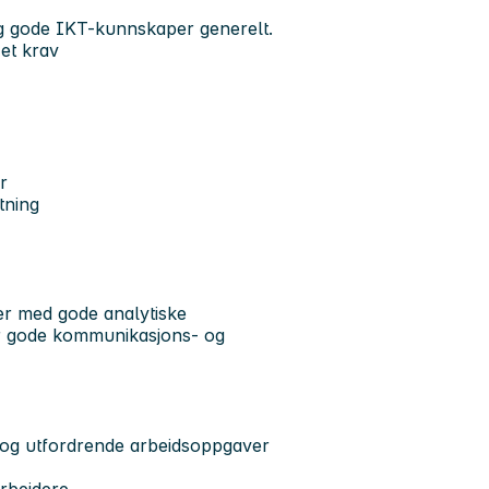
og gode IKT-kunnskaper generelt.
 et krav
r
tning
der med gode analytiske
har gode kommunikasjons- og
 og utfordrende arbeidsoppgaver
rbeidere