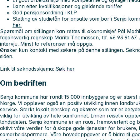
Lønn etter kvalifikasjoner og gjeldende tariffer
God pensjonsordning i KLP
Sletting av studielån for ansatte som bor i Senja k
her.
Spørsmål om stillingen kan rettes til økonomisjef Pål Mathi
fagansvarlig regnskap Marita Thomassen, tlf. 46 93 91 67. Ak
intervju. Minst to referanser må oppgis.
Ønsker kun kontakt med søkere på denne stillingen. Søkna
siden.
Link til søknadsskjema:
Søk her
Om bedriften
Senja kommune har rundt 15 000 innbyggere og er størst in
Norge. Vi opplever også en positiv utvikling innen landbruk
service. Sterkt lokalt eierskap og aktører som tar et bety
viktig for utvikling av hele samfunnet. Innen reiseliv opple
landsdelen. Senja kommune er en raus, fremoverlent og 
aktivt våre verdier for å skape gode tjenester for brukere,
samarbeidspartnere. Våre hovedoppgaver er å bidra til god