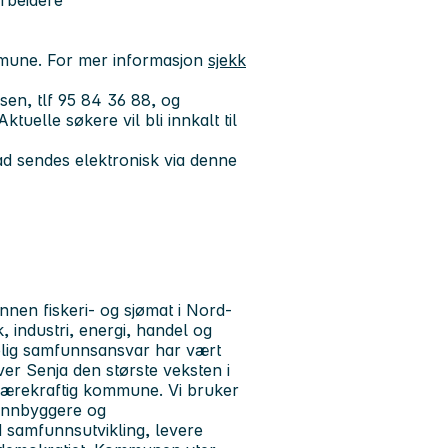
ommune. For mer informasjon
sjekk
sen, tlf 95 84 36 88, og
tuelle søkere vil bli innkalt til
d sendes elektronisk via denne
nen fiskeri‐ og sjømat i Nord-
, industri, energi, handel og
delig samfunnsansvar har vært
ver Senja den største veksten i
bærekraftig kommune. Vi bruker
 innbyggere og
 samfunnsutvikling, levere