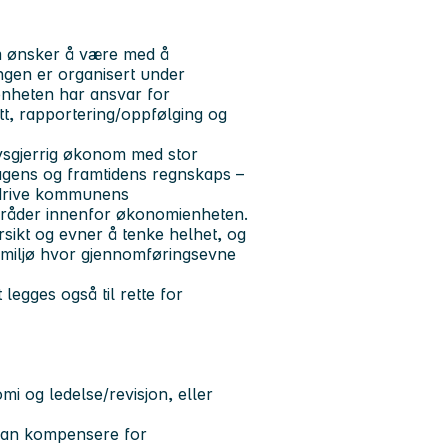
om ønsker å være med å
ngen er organisert under
nheten har ansvar for
, rapportering/oppfølging og
 nysgjerrig økonom med stor
 dagens og framtidens regnskaps –
å drive kommunens
mråder innenfor økonomienheten.
rsikt og evner å tenke helhet, og
rt miljø hvor gjennomføringsevne
egges også til rette for
i og ledelse/revisjon, eller
 kan kompensere for