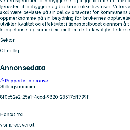
velferdstjenester til innbyggerne og legge til rette for lo
tjenester til innbyggere og brukere i ulike livsfaser. Vi fo
skal være bevisste på sin del av ansvaret for kommunen
oppmerksomme på sin betydning for brukernes opplevels
utvikler kvalitet og effektivitet i tjenestetilbudet gjennom 
kompetanse, og samarbeid mellom de folkevalgte, lederne 
Sektor
Offentlig
Annonsedata
Rapporter annonse
Stillingsnummer
8f0c52e2-25e1-4acd-9820-28517cff799f
Hentet fra
visma-easycruit