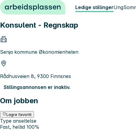
Hopp til innhold
Ledige stillinger
Ung
Somm
Konsulent - Regnskap
Senja kommune Økonomienheten
Rådhusveien 8, 9300 Finnsnes
Stillingsannonsen er inaktiv.
Om jobben
Lagre favoritt
Type ansettelse
Fast, heltid 100%