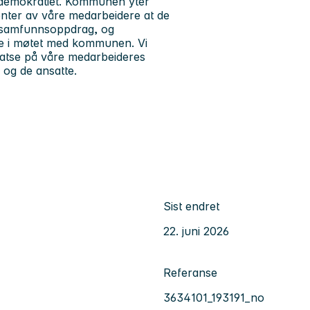
kaldemokratiet. Kommunen yter
rventer av våre medarbeidere at de
s samfunnsoppdrag, og
e i møtet med kommunen. Vi
å satse på våre medarbeideres
og de ansatte.
Sist endret
22. juni 2026
Referanse
3634101_193191_no