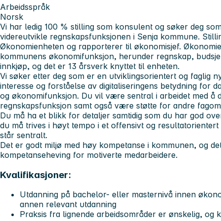
Arbeidsspråk
Norsk
Vi har ledig 100 % stilling som konsulent og søker deg s
videreutvikle regnskapsfunksjonen i Senja kommune. Stilli
Økonomienheten og rapporterer til økonomisjef. Økonomie
kommunens økonomifunksjon, herunder regnskap, budsjett
innkjøp, og det er 13 årsverk knyttet til enheten.
Vi søker etter deg som er en utviklingsorientert og faglig
interesse og forståelse av digitaliseringens betydning for
og økonomifunksjon. Du vil være sentral i arbeidet med 
regnskapsfunksjon samt også være støtte for andre fago
Du må ha et blikk for detaljer samtidig som du har god ove
du må trives i høyt tempo i et offensivt og resultatoriente
står sentralt.
Det er godt miljø med høy kompetanse i kommunen, og det l
kompetanseheving for motiverte medarbeidere.
Kvalifikasjoner:
Utdanning på bachelor- eller masternivå innen økonom
annen relevant utdanning
Praksis fra lignende arbeidsområder er ønskelig, og