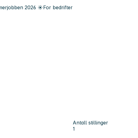
erjobben
2026
☀️
For bedrifter
Antall stillinger
1