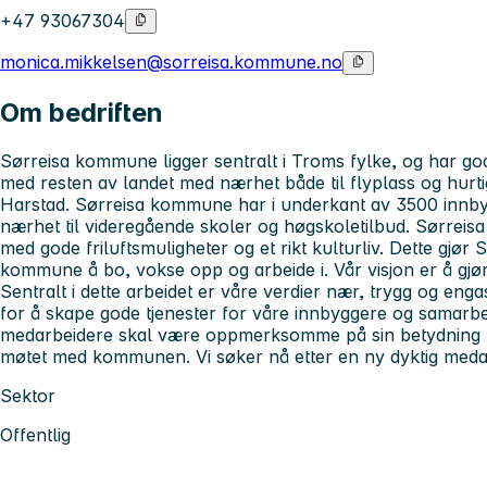
+47 93067304
monica.mikkelsen@sorreisa.kommune.no
Om bedriften
Sørreisa kommune ligger sentralt i Troms fylke, og har 
med resten av landet med nærhet både til flyplass og hurt
Harstad. Sørreisa kommune har i underkant av 3500 innbygg
nærhet til videregående skoler og høgskoletilbud. Sørrei
med gode friluftsmuligheter og et rikt kulturliv. Dette gjør
kommune å bo, vokse opp og arbeide i. Vår visjon er å gjør
Sentralt i dette arbeidet er våre verdier nær, trygg og engas
for å skape gode tjenester for våre innbyggere og samarbei
medarbeidere skal være oppmerksomme på sin betydning 
møtet med kommunen. Vi søker nå etter en ny dyktig meda
Sektor
Offentlig