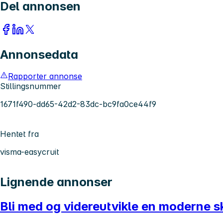
Del annonsen
Annonsedata
Rapporter annonse
Stillingsnummer
1671f490-dd65-42d2-83dc-bc9fa0ce44f9
Hentet fra
visma-easycruit
Lignende annonser
Bli med og videreutvikle en moderne sk