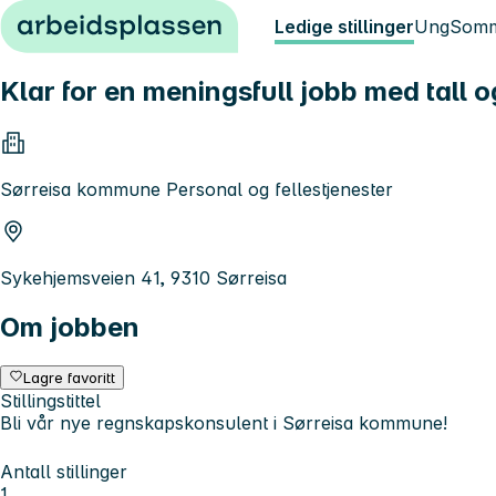
Hopp til innhold
Ledige stillinger
Ung
Somm
Klar for en meningsfull jobb med tall o
Sørreisa kommune Personal og fellestjenester
Sykehjemsveien 41, 9310 Sørreisa
Om jobben
Lagre favoritt
Stillingstittel
Bli vår nye regnskapskonsulent i Sørreisa kommune!
Antall stillinger
1