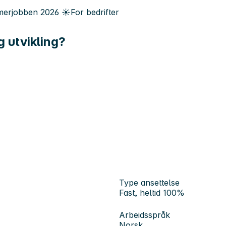
erjobben
2026
☀️
For bedrifter
g utvikling?
Type ansettelse
Fast, heltid 100%
Arbeidsspråk
Norsk