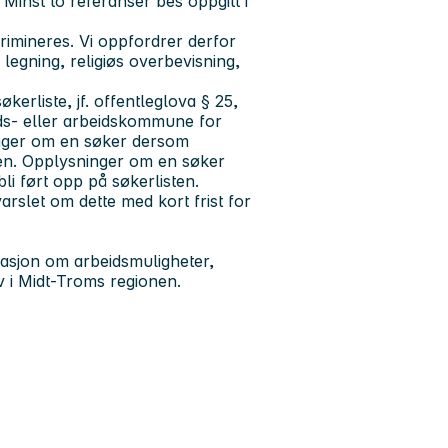
. Minst to referanser bes oppgitt i
rimineres. Vi oppfordrer derfor
, legning, religiøs overbevisning,
økerliste, jf. offentleglova § 25,
teds- eller arbeidskommune for
inger om en søker dersom
en. Opplysninger om en søker
li ført opp på søkerlisten.
varslet om dette med kort frist for
masjon om arbeidsmuligheter,
iv i Midt-Troms regionen.