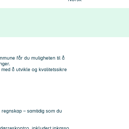
ommune får du muligheten til å
nger.
med å utvikle og kvalitetssikre
rt regnskap – samtidig som du
ørreskontro, inkludert inkasso.