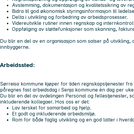
Avstemming, dokumentasjon og kvalitetssikring av re
Bidra til god økonomisk styringsinformasjon til ledels
Delta i utvikling og forbedring av arbeidsprosesser.
Videreutvikle rutiner innen regnskap og internkontroll
Oppfølging av støttefunksjoner som skanning, fakture
Du blir en del av en organisasjon som satser på utvikling, di
innbyggerne.
Arbeidssted:
Sørreisa kommune kjøper for tiden regnskapstjenester fr
påregnes fast arbeidsdag i Senja kommune én dag per uke, 
Du blir en del av avdelingen Personal og fellestjenester,
inkluderende kollegaer. Hos oss er det:
Lav terskel for samarbeid og hjelp.
Et godt og inkluderende arbeidsmiljø.
Rom for både faglig utvikling og en god latter i hverd