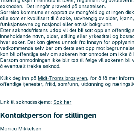
Tilsetting skjer i henhold til lover, reglement og avtaleverk
søknaden. Det inngår prøvetid på ansettelsen.
Sørreisa kommune er opptatt av mangfold og at ingen disk
alle som er kvalifisert til å søke, uavhengig av alder, kjønn
funksjonsevne og nasjonal eller etnisk bakgrunn.
Etter søknadsfristens utløp vil det bli satt opp en offentlig s
inneholdende navn, alder, stilling eller yrkestittel og bos
hver søker. Det kan gjøres unntak fra innsyn for opplysn
vedkommende selv ber om dette sett opp mot begrunnels
kan bli offentlige selv om søkeren har anmodet om ikke å b
Dersom anmodningen ikke blir tatt til følge vil søkeren bli 
å eventuelt trekke søknad.
Klikk deg inn på
Midt-Troms brosjyren
, for å få mer infor
offentlige tjenester, fritid, samfunn, utdanning og næringsl
Link til søknadsskjema:
Søk her
Kontaktperson for stillingen
Monica Mikkelsen