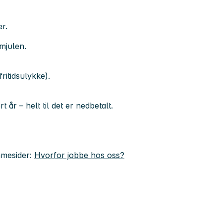
r.
omjulen.
ritidsulykke).
t år – helt til det er nedbetalt.
mmesider:
Hvorfor jobbe hos oss?