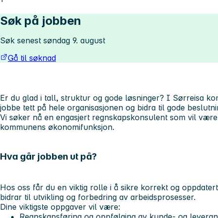
Søk på jobben
Søk senest søndag 9. august
Gå til søknad
Er du glad i tall, struktur og gode løsninger? I Sørreisa k
jobbe tett på hele organisasjonen og bidra til gode beslutni
Vi søker nå en engasjert regnskapskonsulent som vil være 
kommunens økonomifunksjon.
Hva går jobben ut på?
Hos oss får du en viktig rolle i å sikre korrekt og oppdate
bidrar til utvikling og forbedring av arbeidsprosesser.
Dine viktigste oppgaver vil være:
Regnskapsføring og oppfølging av kunde- og leverand