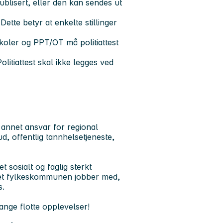
blisert, eller den kan sendes ut
tte betyr at enkelte stillinger
koler og PPT/OT må politiattest
olitiattest skal ikke legges ved
 annet ansvar for regional
ud, offentlig tannhelsetjeneste,
t sosialt og faglig sterkt
oldet fylkeskommunen jobber med,
s.
ange flotte opplevelser!