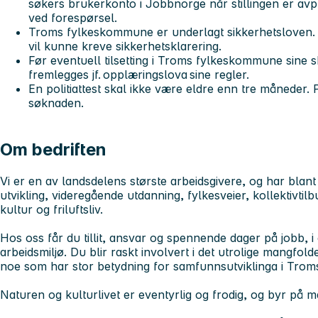
søkers brukerkonto i Jobbnorge når stillingen er avpu
ved forespørsel.
Troms fylkeskommune er underlagt sikkerhetsloven. De
vil kunne kreve sikkerhetsklarering.
Før eventuell tilsetting i Troms fylkeskommune sine s
fremlegges jf. opplæringslova sine regler.
En politiattest skal ikke være eldre enn tre måneder. P
søknaden.
Om bedriften
Vi er en av landsdelens største arbeidsgivere, og har blant
utvikling, videregående utdanning, fylkesveier, kollektivtilb
kultur og friluftsliv.
Hos oss får du tillit, ansvar og spennende dager på jobb, i e
arbeidsmiljø. Du blir raskt involvert i det utrolige mangf
noe som har stor betydning for samfunnsutviklinga i Trom
Naturen og kulturlivet er eventyrlig og frodig, og byr på m