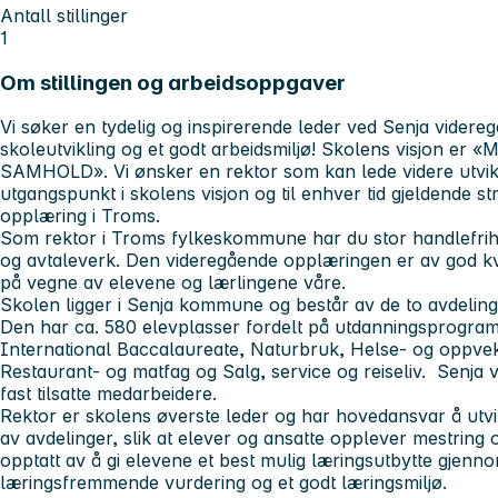
Antall stillinger
1
Om stillingen og arbeidsoppgaver
Vi søker en tydelig og inspirerende leder ved Senja vider
skoleutvikling og et godt arbeidsmiljø! Skolens visjon 
SAMHOLD». Vi ønsker en rektor som kan lede videre utvik
utgangspunkt i skolens visjon og til enhver tid gjeldende st
opplæring i Troms.
Som rektor i Troms fylkeskommune har du stor handlefrihe
og avtaleverk. Den videregående opplæringen er av god kva
på vegne av elevene og lærlingene våre.
Skolen ligger i Senja kommune og består av de to avdeling
Den har ca. 580 elevplasser fordelt på utdanningsprogram
International Baccalaureate, Naturbruk, Helse- og oppveks
Restaurant- og matfag og Salg, service og reiseliv. Senja 
fast tilsatte medarbeidere.
Rektor er skolens øverste leder og har hovedansvar å utvi
av avdelinger, slik at elever og ansatte opplever mestring o
opptatt av å gi elevene et best mulig læringsutbytte gjenno
læringsfremmende vurdering og et godt læringsmiljø.