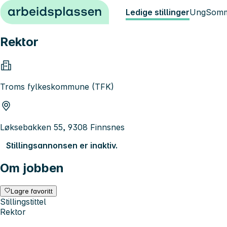
Hopp til innhold
Ledige stillinger
Ung
Somm
Rektor
Troms fylkeskommune (TFK)
Løksebakken 55, 9308 Finnsnes
Stillingsannonsen er inaktiv.
Om jobben
Lagre favoritt
Stillingstittel
Rektor