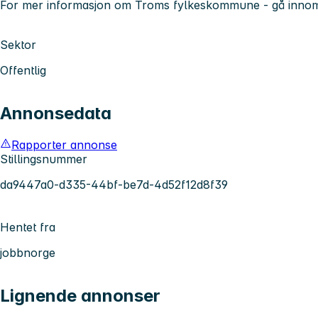
For mer informasjon om Troms fylkeskommune - gå inno
Sektor
Offentlig
Annonsedata
Rapporter annonse
Stillingsnummer
da9447a0-d335-44bf-be7d-4d52f12d8f39
Hentet fra
jobbnorge
Lignende annonser