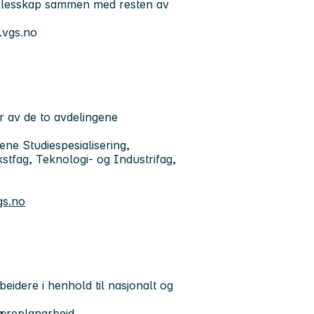
fellesskap sammen med resten av
.
.vgs.no
r av de to avdelingene
ne Studiespesialisering,
tfag, Teknologi- og Industrifag,
gs.no
beidere i henhold til nasjonalt og
 læreplanarbeid