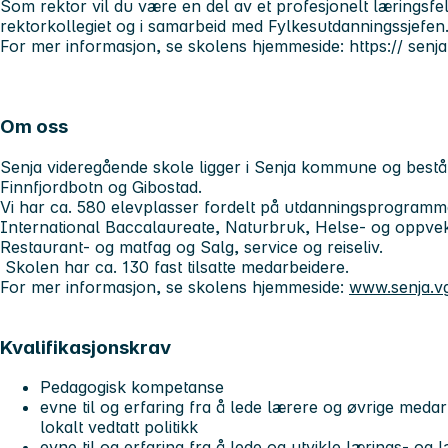
Som rektor vil du være en del av et profesjonelt lærings
rektorkollegiet og i samarbeid med Fylkesutdanningssjefen
For mer informasjon, se skolens hjemmeside: https:// senja
Om oss
Senja videregående skole ligger i Senja kommune og bestå
Finnfjordbotn og Gibostad.
Vi har ca. 580 elevplasser fordelt på utdanningsprogramme
International Baccalaureate, Naturbruk, Helse- og oppveks
Restaurant- og matfag og Salg, service og reiseliv.
Skolen har ca. 130 fast tilsatte medarbeidere.
For mer informasjon, se skolens hjemmeside:
www.senja.v
Kvalifikasjonskrav
Pedagogisk kompetanse
evne til og erfaring fra å lede lærere og øvrige medar
lokalt vedtatt politikk
evne til og erfaring fra å lede og utvikle lærings- og