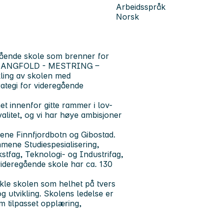
Arbeidsspråk
Norsk
egående skole som brenner for
er «MANGFOLD - MESTRING –
ling av skolen med
rategi for videregående
t innenfor gitte rammer i lov-
litet, og vi har høye ambisjoner
ene Finnfjordbotn og Gibostad.
mene Studiespesialisering,
tfag, Teknologi- og Industrifag,
videregående skole har ca. 130
kle skolen som helhet på tvers
g utvikling. Skolens ledelse er
m tilpasset opplæring,