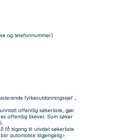
resse og telefonnummer)
isterende fylkesutdanningssjef ,
ntatt offentlig søkerliste, gjør
s offentlig likevel. Som søker
25.
 få tilgang til utvidet søkerliste
ir automatisk tilgjengelig i