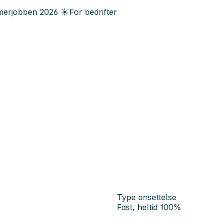
erjobben
2026
☀️
For bedrifter
Type ansettelse
Fast, heltid 100%