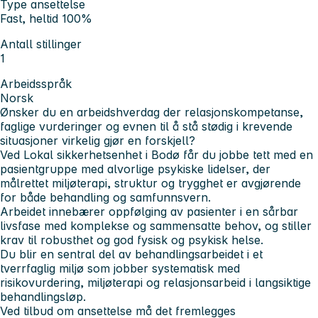
Type ansettelse
Fast, heltid 100%
Antall stillinger
1
Arbeidsspråk
Norsk
Ønsker du en arbeidshverdag der relasjonskompetanse,
faglige vurderinger og evnen til å stå stødig i krevende
situasjoner virkelig gjør en forskjell?
Ved Lokal sikkerhetsenhet i Bodø får du jobbe tett med en
pasientgruppe med alvorlige psykiske lidelser, der
målrettet miljøterapi, struktur og trygghet er avgjørende
for både behandling og samfunnsvern.
Arbeidet innebærer oppfølging av pasienter i en sårbar
livsfase med komplekse og sammensatte behov, og stiller
krav til robusthet og god fysisk og psykisk helse.
Du blir en sentral del av behandlingsarbeidet i et
tverrfaglig miljø som jobber systematisk med
risikovurdering, miljøterapi og relasjonsarbeid i langsiktige
behandlingsløp.
Ved tilbud om ansettelse må det fremlegges