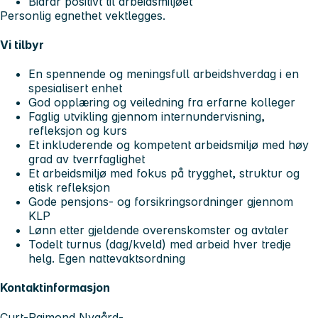
Bidrar positivt til arbeidsmiljøet
Personlig egnethet vektlegges.
Vi tilbyr
En spennende og meningsfull arbeidshverdag i en
spesialisert enhet
God opplæring og veiledning fra erfarne kolleger
Faglig utvikling gjennom internundervisning,
refleksjon og kurs
Et inkluderende og kompetent arbeidsmiljø med høy
grad av tverrfaglighet
Et arbeidsmiljø med fokus på trygghet, struktur og
etisk refleksjon
Gode pensjons- og forsikringsordninger gjennom
KLP
Lønn etter gjeldende overenskomster og avtaler
Todelt turnus (dag/kveld) med arbeid hver tredje
helg. Egen nattevaktsordning
Kontaktinformasjon
Curt-Raimond Nygård-